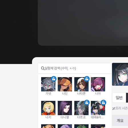
가넷
나딘
나타폰
니아
일반
프리 시즌
니키
다니엘
다르코
데비&마를렌
개요