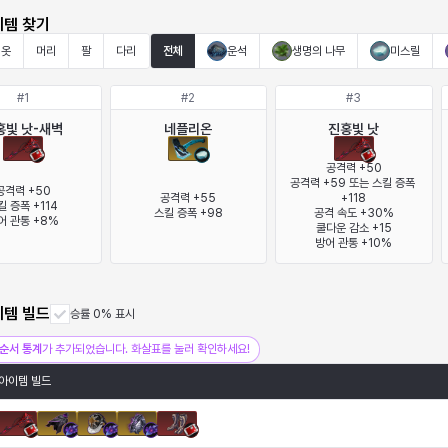
이템 찾기
옷
머리
팔
다리
전체
운석
생명의 나무
미스릴
#
1
#
2
#
3
홍빛 낫-새벽
네플리온
진홍빛 낫
공격력 +50

공격력 +59 또는 스킬 증폭 
공격력 +50

공격력 +55

+118

킬 증폭 +114

스킬 증폭 +98
공격 속도 +30%

어 관통 +8%
쿨다운 감소 +15

방어 관통 +10%
이템 빌드
승률 0% 표시
순서 통계
가 추가되었습니다. 화살표를 눌러 확인하세요!
아이템 빌드