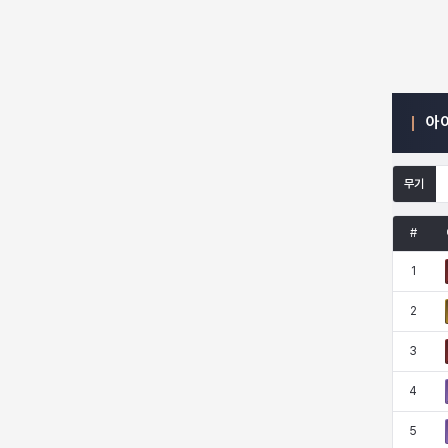
엠마
요한
윌리엄
유민
아
유스티나
유키
이렘
이바
무기
이슈트반
이안
일레븐
자히르
#
1
재키
제니
츠바메
카밀로
2
3
카티야
칼라
캐시
케네스
4
5