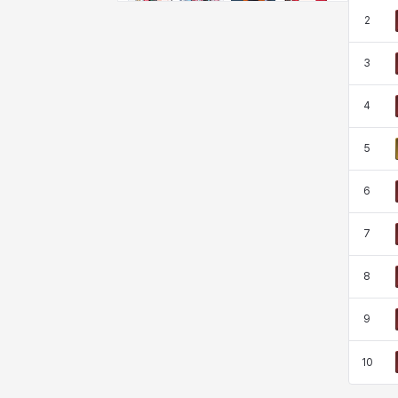
비형
샬럿
셀린
쇼우
2
3
쇼이치
수아
슈린
시셀라
4
5
실비아
아델라
아드리아나
아디나
6
아르다
아비게일
아야
아이솔
7
8
아이작
알렉스
알론소
얀
9
10
에스텔
에이든
에키온
엘레나