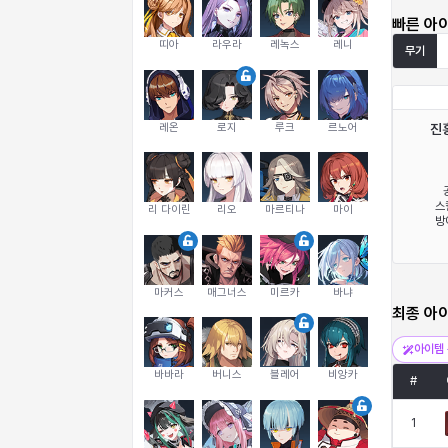
빠른 아
띠아
라우라
레녹스
레니
무기
레온
로지
루크
르노어
진
스
리 다이린
리오
마르티나
마이
방
마커스
매그너스
미르카
바냐
최종 아
아이템 
바바라
버니스
블레어
비앙카
#
1