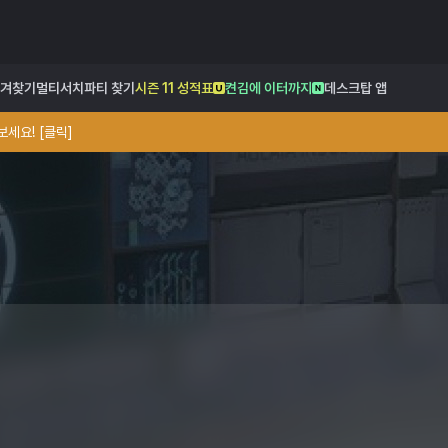
겨찾기
멀티서치
파티 찾기
시즌 11 성적표
켠김에 이터까지
데스크탑 앱
세요! [클릭]