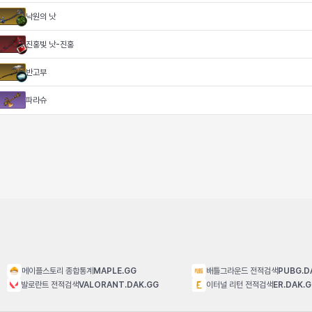
낙원의 낫
진홍빛 낫-진홍
반고부
파라슈
메이플스토리 종합통계
MAPLE.GG
배틀그라운드 전적검색
PUBG.D
발로란트 전적검색
VALORANT.DAK.GG
이터널 리턴 전적검색
ER.DAK.