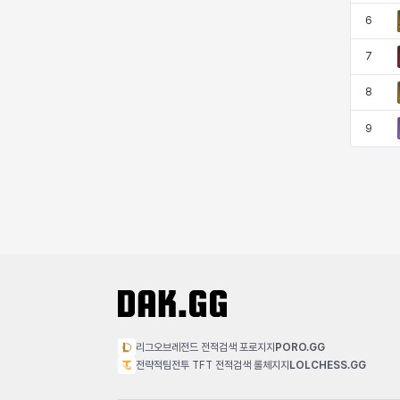
코렐라인
크레이버
클로에
키아라
6
7
8
타지아
테오도르
펜리르
펠릭스
9
프리야
피오라
피올로
하트
헤이즈
헨리
현우
혜진
히스이
리그오브레전드 전적검색 포로지지
PORO.GG
전략적팀전투 TFT 전적검색 롤체지지
LOLCHESS.GG