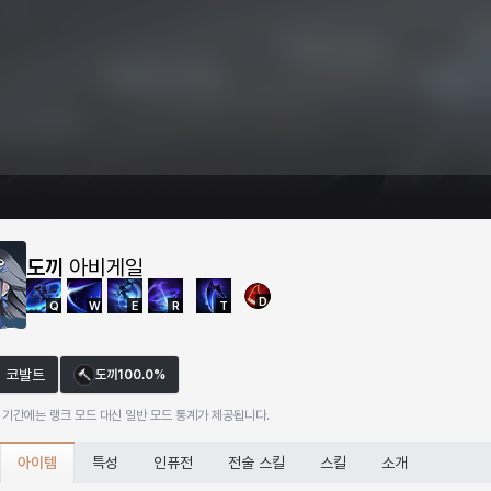
도끼
아비게일
D
Q
W
E
R
T
코발트
도끼
100.0%
 기간에는 랭크 모드 대신 일반 모드 통계가 제공됩니다.
아이템
특성
인퓨전
전술 스킬
스킬
소개