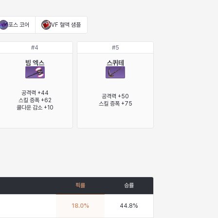
포스 코어
VF 혈액 샘플
#
4
#
5
빔 엑스
스퀴테
공격력 +44

공격력 +50

스킬 증폭 +62

스킬 증폭 +75
쿨다운 감소 +10
픽률
승률
18.0
%
44.8
%