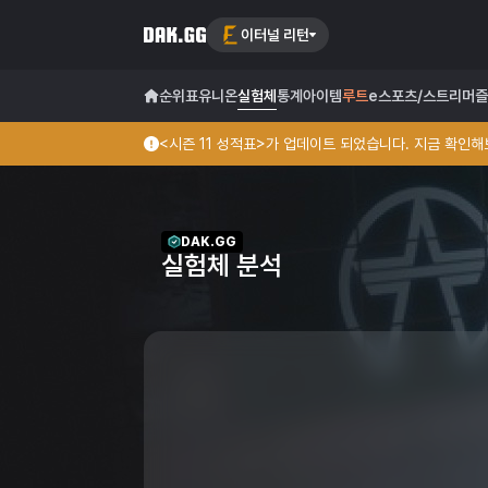
이터널 리턴
순위표
유니온
실험체
통계
아이템
루트
e스포츠/스트리머
즐
<시즌 11 성적표>가 업데이트 되었습니다. 지금 확인해보
DAK.GG
실험체 분석