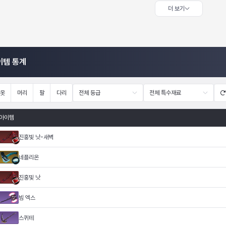
더 보기
이템 통계
옷
머리
팔
다리
전체 등급
전체 특수재료
아이템
진홍빛 낫-새벽
네플리온
진홍빛 낫
빔 엑스
스퀴테