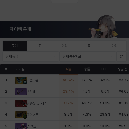
아이템 통계
무기
옷
머리
팔
다리
전체 등급
전체 특수재료
#
아이템
픽률
승률
TOP 3
평균 순
1
50.4
%
14.3
%
48.1
%
#
3.77
네플리온
2
28.4
%
1.2
%
9.0
%
#
6.02
스퀴테
3
9.7
%
46.7
%
91.3
%
#
1.86
진홍빛 낫-새벽
4
8.2
%
4.3
%
28.8
%
#
4.58
저거너트
5
1.8
%
0.0
%
10.0
%
#
5.93
빔 엑스