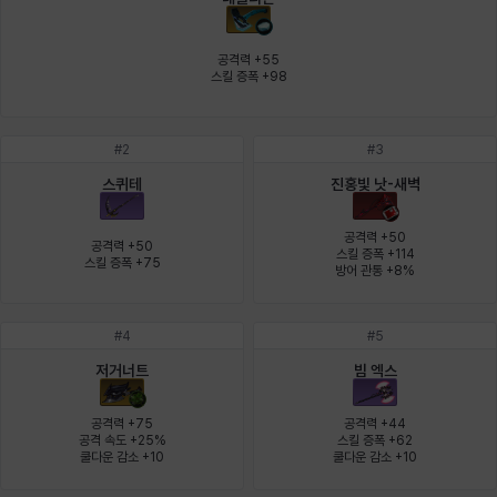
에스텔
에이든
에키온
엘레나
엠마
요한
공격력 +55

스킬 증폭 +98
윌리엄
유민
유스티나
유키
이렘
이바
#
2
#
3
스퀴테
진홍빛 낫-새벽
이슈트반
이안
일레븐
자히르
재키
제니
공격력 +50

공격력 +50

스킬 증폭 +114

스킬 증폭 +75
방어 관통 +8%
츠바메
카밀로
카티야
칼라
캐시
케네스
#
4
#
5
저거너트
빔 엑스
코렐라인
크레이버
클로에
키아라
타지아
테오도르
공격력 +75

공격력 +44

공격 속도 +25%

스킬 증폭 +62

쿨다운 감소 +10
쿨다운 감소 +10
펜리르
펠릭스
프리야
피오라
피올로
하트