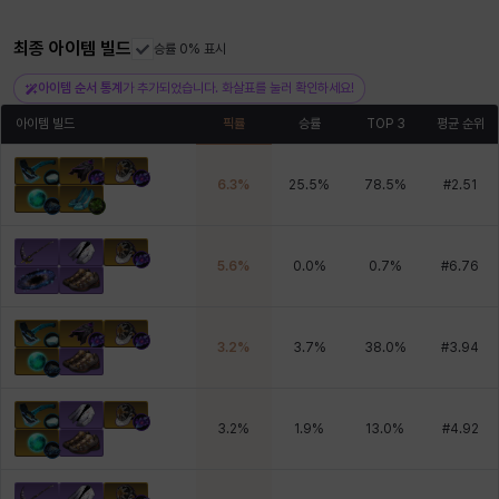
최종 아이템 빌드
승률 0% 표시
헤이즈
헨리
현우
혜진
히스이
아이템 순서 통계
가 추가되었습니다. 화살표를 눌러 확인하세요!
아이템 빌드
픽률
승률
TOP 3
평균 순위
6.3
%
25.5
%
78.5
%
#
2.51
5.6
%
0.0
%
0.7
%
#
6.76
3.2
%
3.7
%
38.0
%
#
3.94
3.2
%
1.9
%
13.0
%
#
4.92