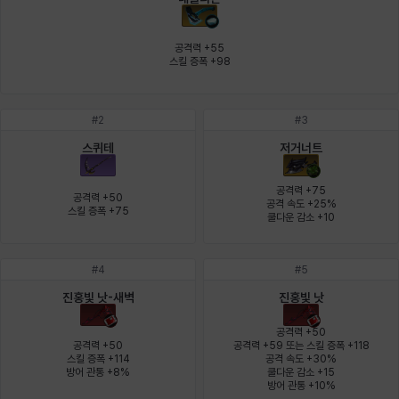
에스텔
에이든
에키온
엘레나
엠마
요한
공격력 +55

스킬 증폭 +98
윌리엄
유민
유스티나
유키
이렘
이바
#
2
#
3
스퀴테
저거너트
이슈트반
이안
일레븐
자히르
재키
제니
공격력 +75

공격력 +50

공격 속도 +25%

스킬 증폭 +75
쿨다운 감소 +10
츠바메
카밀로
카티야
칼라
캐시
케네스
#
4
#
5
진홍빛 낫-새벽
진홍빛 낫
코렐라인
크레이버
클로에
키아라
타지아
테오도르
공격력 +50

공격력 +50

공격력 +59 또는 스킬 증폭 +118

스킬 증폭 +114

공격 속도 +30%

방어 관통 +8%
쿨다운 감소 +15

펜리르
펠릭스
프리야
피오라
피올로
하트
방어 관통 +10%