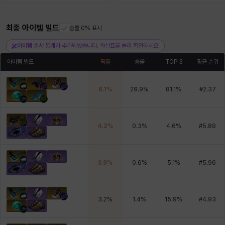
최종 아이템 빌드
헤이즈
헨리
승률 0% 표시
현우
혜진
히스이
아이템 순서 통계
가 추가되었습니다. 화살표를 눌러 확인하세요!
아이템 빌드
픽률
승률
TOP 3
평균 순위
6.1
%
29.9
%
81.1
%
#
2.37
4.2
%
0.3
%
4.6
%
#
5.89
3.9
%
0.6
%
5.1
%
#
5.96
3.2
%
1.4
%
15.9
%
#
4.93