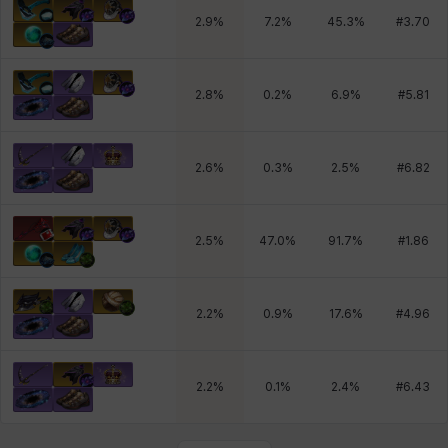
2.9
%
7.2
%
45.3
%
#
3.70
2.8
%
0.2
%
6.9
%
#
5.81
2.6
%
0.3
%
2.5
%
#
6.82
2.5
%
47.0
%
91.7
%
#
1.86
2.2
%
0.9
%
17.6
%
#
4.96
2.2
%
0.1
%
2.4
%
#
6.43