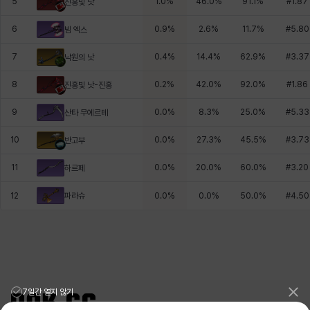
5
1.0
%
46.0
%
91.1
%
#
1.87
진홍빛 낫
6
0.9
%
2.6
%
11.7
%
#
5.80
빔 엑스
7
0.4
%
14.4
%
62.9
%
#
3.37
낙원의 낫
8
0.2
%
42.0
%
92.0
%
#
1.86
진홍빛 낫-진홍
9
0.0
%
8.3
%
25.0
%
#
5.33
산타 무에르테
10
0.0
%
27.3
%
45.5
%
#
3.73
반고부
11
0.0
%
20.0
%
60.0
%
#
3.20
하르페
파라슈
12
0.0
%
0.0
%
50.0
%
#
4.50
7일간 열지 않기