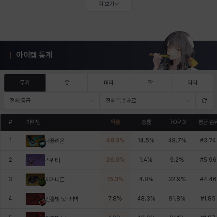
더 보기
아이템 통계
무기
옷
머리
팔
다리
전체 등급
전체 특수재료
#
아이템
픽률
승률
TOP 3
평균 순
1
48.3
%
14.5
%
48.7
%
#
3.74
네플리온
2
26.0
%
1.4
%
9.2
%
#
5.96
스퀴테
3
15.3
%
4.8
%
32.9
%
#
4.46
저거너트
4
7.8
%
48.3
%
91.8
%
#
1.85
진홍빛 낫-새벽