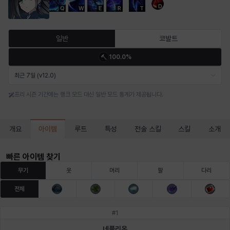
D
Q
W
E
R
T
마르티나
마이
마커스
매그너스
미르카
바냐
일반
코발트
100.0%
바바라
버니스
블레어
비앙카
비형
샬럿
최근 7일 (v12.0)
프리 시즌 기간에는 랭크 모드 대신 일반 모드 통계가 제공됩니다.
셀린
쇼우
쇼이치
수아
슈린
시셀라
아이템
개요
루트
특성
전술 스킬
스킬
소개
실비아
아델라
아드리아나
아디나
아르다
아비게일
빠른 아이템 찾기
무기
옷
머리
팔
다리
전체
아야
아이솔
아이작
알렉스
알론소
얀
#
1
네플리온