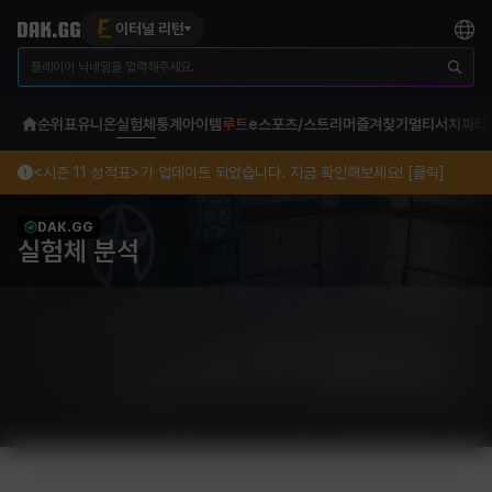
이터널 리턴
순위표
유니온
실험체
통계
아이템
루트
e스포츠/스트리머
즐겨찾기
멀티서치
파티
<시즌 11 성적표>가 업데이트 되었습니다. 지금 확인해보세요! [클릭]
DAK.GG
실험체 분석