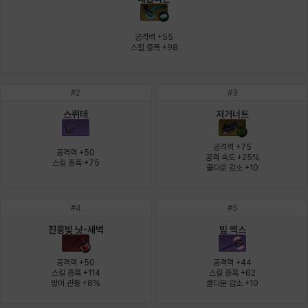
에스텔
에이든
에키온
엘레나
엠마
요한
공격력 +55

스킬 증폭 +98
윌리엄
유민
유스티나
유키
이렘
이바
#
2
#
3
스퀴테
저거너트
이슈트반
이안
일레븐
자히르
재키
제니
공격력 +75

공격력 +50

공격 속도 +25%

스킬 증폭 +75
쿨다운 감소 +10
츠바메
카밀로
카티야
칼라
캐시
케네스
#
4
#
5
진홍빛 낫-새벽
빔 엑스
코렐라인
크레이버
클로에
키아라
타지아
테오도르
공격력 +50

공격력 +44

스킬 증폭 +114

스킬 증폭 +62

방어 관통 +8%
쿨다운 감소 +10
펜리르
펠릭스
프리야
피오라
피올로
하트