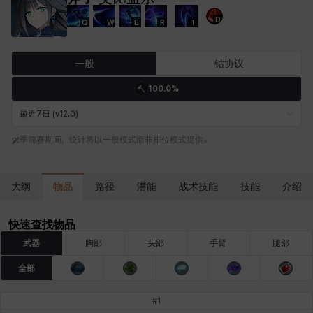
D
Q
W
E
R
T
卡洛琳
卡米洛
卡缇娅
卢克
厄喀翁
哈特
一般
钴协议
100.0%
埃琳娜
埃索
塔齐娅
夏洛特
奇娅拉
妮娅
最近7日 (v12.0)
季前赛期间，统计将以一般模式而非排位模式提供。
妮琪
威廉
娜町
尤斯蒂娜
布莱尔
希瑟拉
物品
大纲
路径
潜能
战术技能
技能
介绍
席琳
彰一
慧珍
扎希尔
扬
普里亚
快速查找物品
武器
胸部
头部
手臂
腿部
全部
李黛琳
杰琪
梅
比安卡
洛兹
海因茨
#
1