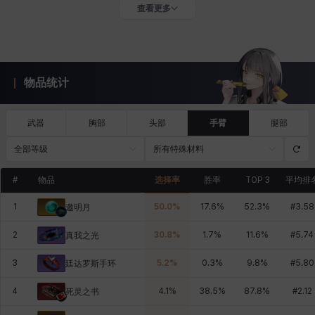
查看更多
物品统计
武器
胸部
头部
手臂
腿部
全部等级
所有特殊材料
#
物品
选择率
胜率
TOP 3
平均排
1
50.0
%
17.6
%
52.3
%
#
3.58
邀明月
2
30.8
%
1.7
%
11.6
%
#
5.74
真我之光
3
5.2
%
0.3
%
9.8
%
#
5.80
廷达罗斯手环
4
4.1
%
38.5
%
87.8
%
#
2.12
死灵之书