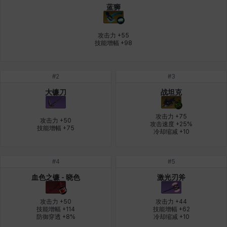
蓝狮
燕翼
爱琳
玄佑
玛蒂娜
珍妮
皮奥洛
攻击力 +55

技能增幅 +98
盖瑞特
秀雅
米尔卡
约翰
纳塔朋
翡翠
#
2
#
3
大镰刀
战坦克
肯尼思
艾丝蒂尔
艾比盖尔
艾玛
艾登
芬里尔
攻击力 +75

攻击力 +50

攻击速度 +25%

技能增幅 +75
冷却缩减 +10
芭芭拉
莉央
莉诺尔
菲欧娜
蒂娅
西奥多
#
4
#
5
血色之镰 - 晓色
激光刃斧
西尔维娅
费利克斯
达尔科
里昂
阿尔达
阿德拉
攻击力 +50

攻击力 +44

技能增幅 +114

技能增幅 +62

防御穿透 +8%
冷却缩减 +10
阿德瑞娜
阿迪娜
阿隆索
阿雅
雪
雪琳