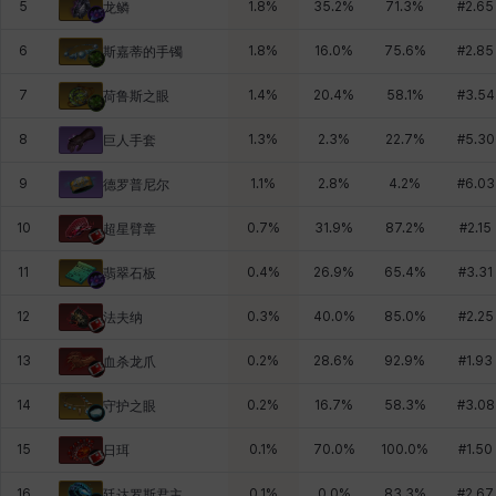
5
1.8
%
35.2
%
71.3
%
#
2.65
龙鳞
6
1.8
%
16.0
%
75.6
%
#
2.85
斯嘉蒂的手镯
7
1.4
%
20.4
%
58.1
%
#
3.54
荷鲁斯之眼
8
1.3
%
2.3
%
22.7
%
#
5.30
巨人手套
9
1.1
%
2.8
%
4.2
%
#
6.03
德罗普尼尔
10
0.7
%
31.9
%
87.2
%
#
2.15
超星臂章
11
0.4
%
26.9
%
65.4
%
#
3.31
翡翠石板
12
0.3
%
40.0
%
85.0
%
#
2.25
法夫纳
13
0.2
%
28.6
%
92.9
%
#
1.93
血杀龙爪
14
0.2
%
16.7
%
58.3
%
#
3.08
守护之眼
15
0.1
%
70.0
%
100.0
%
#
1.50
日珥
16
0.1
%
0.0
%
83.3
%
#
2.67
廷达罗斯君主