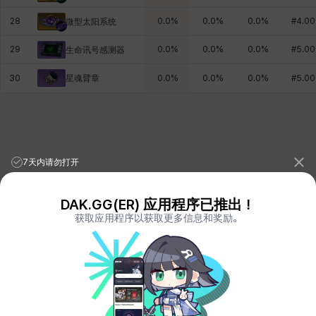
28
0.0
%
0.0
%
0.0
%
#
4.00
微型太阳系统
29
0.0
%
0.0
%
0.0
%
#
5.00
生命讯号感测器
星魂臂章
30
0.0
%
0.0
%
0.0
%
#
5.00
7天内请勿打开
DAK.GG(ER) 应用程序已推出！
获取应用程序以获取更多信息和奖励。
League of Legends Stats
PORO.GG
Teamfight Tactics Stats
LOLCHESS.GG
Valorant Stats
VALORANT.DAK.GG
PUBG Stats
PUBG.DAK.GG
Eternal Return Stats
ER.DAK.GG
Genshin Impact Stats
GENSHIN.DAK.GG
Deadlock
DEADLOCK.DAK.GG