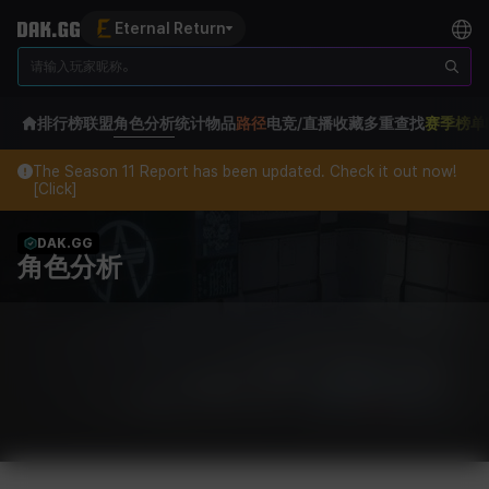
Eternal Return
排行榜
联盟
角色分析
统计
物品
路径
电竞/直播
收藏
多重查找
赛季榜单
The Season 11 Report has been updated. Check it out now!
[Click]
DAK.GG
角色分析