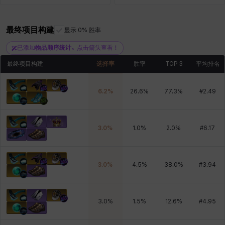
最终项目构建
显示 0% 胜率
雷妮
马库斯
马格努斯
黛比&玛莲
鼻荆
已添加
物品顺序统计
。点击箭头查看！
最终项目构建
选择率
胜率
TOP 3
平均排名
6.2
%
26.6
%
77.3
%
#
2.49
3.0
%
1.0
%
2.0
%
#
6.17
3.0
%
4.5
%
38.0
%
#
3.94
3.0
%
1.5
%
12.6
%
#
4.95