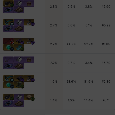
2.8
%
0.5
%
3.8
%
#
5.90
2.7
%
0.6
%
6.1
%
#
5.92
2.7
%
44.7
%
92.2
%
#
1.85
2.2
%
0.7
%
3.4
%
#
6.79
1.6
%
28.6
%
81.9
%
#
2.36
1.4
%
1.0
%
14.4
%
#
5.11