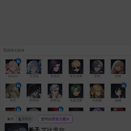
Eleven
万尼亚
丹尼尔
亚历克斯
亨利
伊娃
伊安
伊舒特
伊萨克
伦诺克斯
伯尼斯
俞岷
光
黑暗的
您可以
更改主题
修凯
克洛伊
克雷弗
凯希
劳拉
卡拉
斧子
艾比盖尔