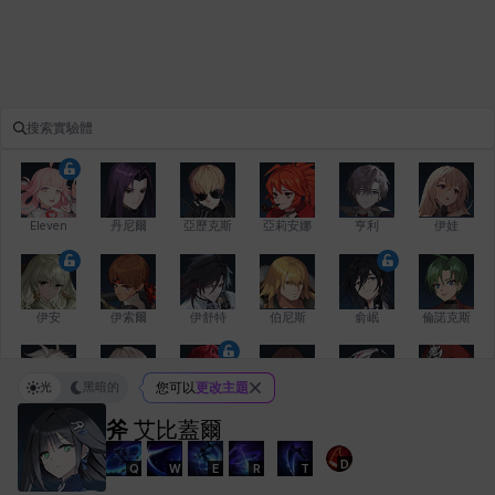
Eleven
丹尼爾
亞歷克斯
亞莉安娜
亨利
伊娃
伊安
伊索爾
伊舒特
伯尼斯
俞岷
倫諾克斯
光
黑暗的
您可以
更改主題
傑琪
克洛伊
克雷弗
凱茜
卡洛琳
卡爾拉
斧
艾比蓋爾
D
Q
W
E
R
T