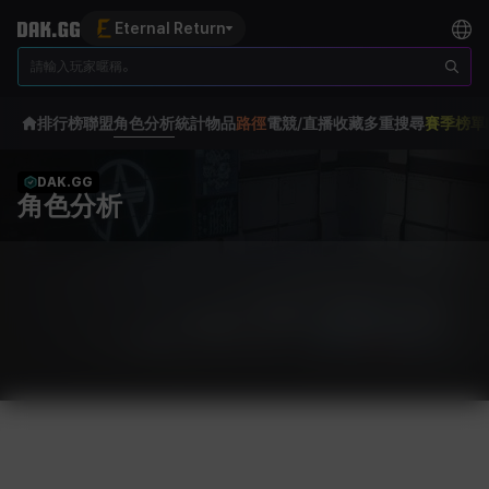
Eternal Return
排行榜
聯盟
角色分析
統計
物品
路徑
電競/直播
收藏
多重搜尋
賽季榜單
DAK.GG
角色分析