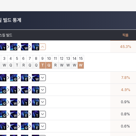
킬 빌드 통계
스킬 빌드
픽률
45.3
%
T
Q
W
E
3
4
5
6
7
8
9
10
11
12
13
14
15
W
Q
T
R
Q
Q
T
Q
R
W
W
W
W
7.8
%
T
Q
E
W
4.9
%
Q
T
W
E
0.9
%
Q
W
T
E
0.8
%
Q
W
E
T
0.6
%
T
W
Q
E