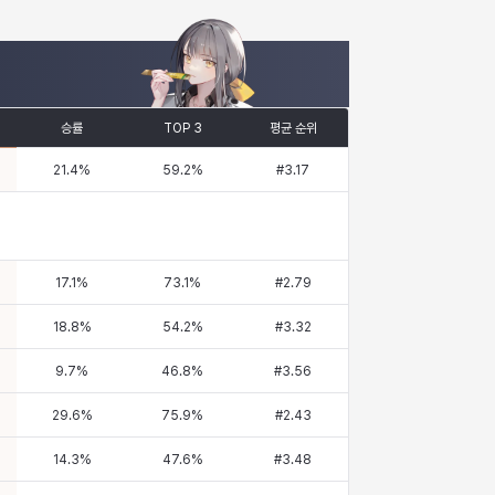
승률
TOP 3
평균 순위
21.4
%
59.2
%
#
3.17
17.1
%
73.1
%
#
2.79
18.8
%
54.2
%
#
3.32
9.7
%
46.8
%
#
3.56
29.6
%
75.9
%
#
2.43
14.3
%
47.6
%
#
3.48