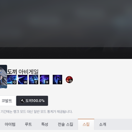
도끼
아비게일
D
Q
W
E
R
T
코발트
도끼
100.0%
 기간에는 랭크 모드 대신 일반 모드 통계가 제공됩니다.
스킬
아이템
루트
특성
전술 스킬
소개