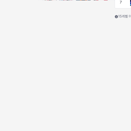
7
비형
샬럿
셀린
쇼우
15레벨 
쇼이치
수아
슈린
시셀라
실비아
아델라
아드리아나
아디나
아르다
아비게일
아야
아이솔
아이작
알렉스
알론소
얀
에스텔
에이든
에키온
엘레나