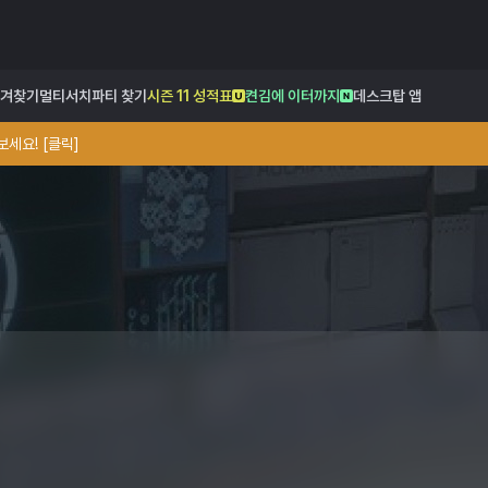
겨찾기
멀티서치
파티 찾기
시즌 11 성적표
켠김에 이터까지
데스크탑 앱
세요! [클릭]