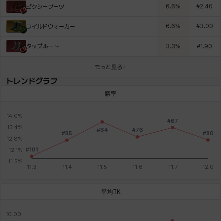
6.6
%
#
2.40
ピクシーブーツ
6.6
%
#
3.00
ワイルドウォーカー
タップルート
3.3
%
#
1.90
もっと見る
トレンドグラフ
勝率
平均TK