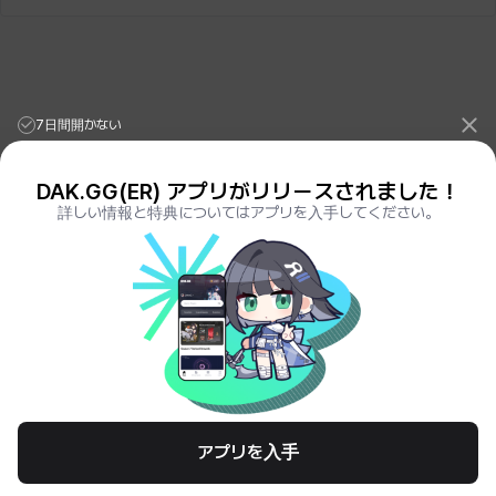
7日間開かない
DAK.GG(ER) アプリがリリースされました！
詳しい情報と特典についてはアプリを入手してください。
League of Legends Stats
PORO.GG
Teamfight Tactics Stats
LOLCHESS.GG
Valorant Stats
VALORANT.DAK.GG
PUBG Stats
PUBG.DAK.GG
Eternal Return Stats
ER.DAK.GG
Genshin Impact Stats
GENSHIN.DAK.GG
Deadlock
DEADLOCK.DAK.GG
Terms of Service
Privacy Notice
アプリを入手
© All Rights Reserved. Hosted by PlayXP Inc. Eternal Return and all related
logos are trademarks of Nimble Neuron, inc. or its affiliates.