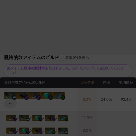
最終的なアイテムのビルド
勝率0%を表示
アイテム順序の統計
が追加されました。矢印をタップして確認してくださ
い！
最終的なアイテムのビルド
ピック率
勝率
平均順位
8.3
%
24.0
%
#
2.40
12.0
%
8.0
%