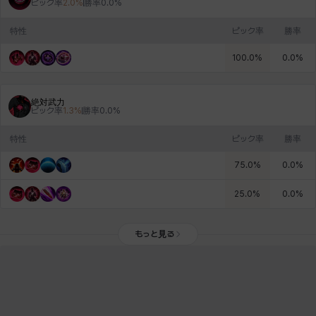
ピック率
2.0
%
勝率
0.0
%
特性
ピック率
勝率
100.0
%
0.0
%
絶対武力
ピック率
1.3
%
勝率
0.0
%
特性
ピック率
勝率
75.0
%
0.0
%
25.0
%
0.0
%
もっと見る