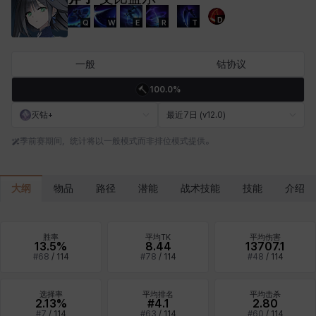
D
Q
W
E
R
T
卡洛琳
卡米洛
卡缇娅
卢克
厄喀翁
哈特
一般
钴协议
100.0%
埃琳娜
埃索
塔齐娅
夏洛特
奇娅拉
妮娅
灭钻+
最近7日 (v12.0)
季前赛期间，统计将以一般模式而非排位模式提供。
妮琪
威廉
娜町
尤斯蒂娜
布莱尔
希瑟拉
大纲
物品
路径
潜能
战术技能
技能
介绍
席琳
彰一
慧珍
扎希尔
扬
普里亚
胜率
平均TK
平均伤害
13.5%
8.44
13707.1
#
68
/
114
#
78
/
114
#
48
/
114
李黛琳
杰琪
梅
比安卡
洛兹
海因茨
选择率
平均排名
平均击杀
2.13%
#4.1
2.80
#
7
/
114
#
63
/
114
#
60
/
114