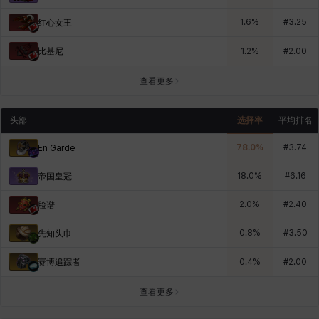
1.6
%
#
3.25
红心女王
比基尼
1.2
%
#
2.00
查看更多
头部
选择率
平均排名
78.0
%
#
3.74
En Garde
18.0
%
#
6.16
帝国皇冠
2.0
%
#
2.40
脸谱
0.8
%
#
3.50
先知头巾
赛博追踪者
0.4
%
#
2.00
查看更多