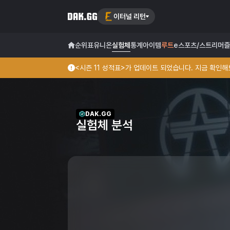
이터널 리턴
순위표
유니온
실험체
통계
아이템
루트
e스포츠/스트리머
즐
<시즌 11 성적표>가 업데이트 되었습니다. 지금 확인해보
DAK.GG
실험체 분석