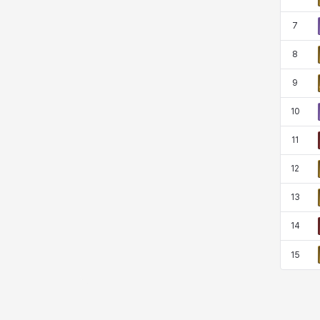
코렐라인
크레이버
클로에
키아라
7
8
타지아
테오도르
펜리르
펠릭스
9
10
프리야
피오라
피올로
하트
11
12
헤이즈
헨리
현우
혜진
13
14
히스이
15