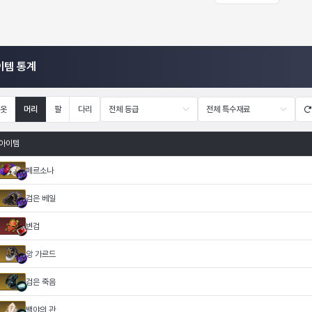
이템 통계
옷
머리
팔
다리
전체 등급
전체 특수재료
아이템
페르소나
검은 베일
변검
앙 가르드
검은 죽음
백야의 관