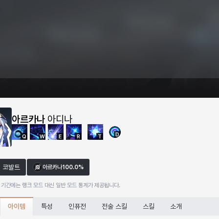
아르카나
아디나
D
Q
W
E
R
T
코발트
아르카나
100.0%
 기간에는 랭크 모드 대신 일반 모드 통계가 제공됩니다.
아이템
특성
인퓨전
전술 스킬
스킬
소개