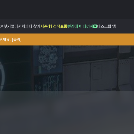
겨찾기
멀티서치
파티 찾기
시즌 11 성적표
켠김에 이터까지
데스크탑 앱
세요! [클릭]