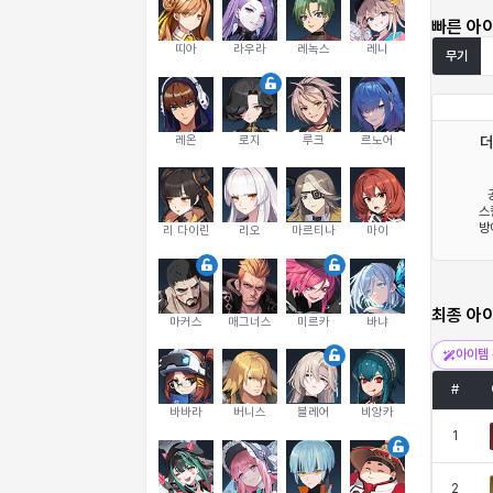
빠른 아
띠아
라우라
레녹스
레니
무기
레온
로지
루크
르노어
더
스
방
리 다이린
리오
마르티나
마이
최종 아
마커스
매그너스
미르카
바냐
아이템 
#
바바라
버니스
블레어
비앙카
1
2