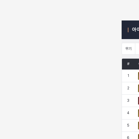
엠마
요한
윌리엄
유민
아
유스티나
유키
이렘
이바
무기
#
이슈트반
이안
일레븐
자히르
1
2
재키
제니
츠바메
카밀로
3
4
카티야
칼라
캐시
케네스
5
6