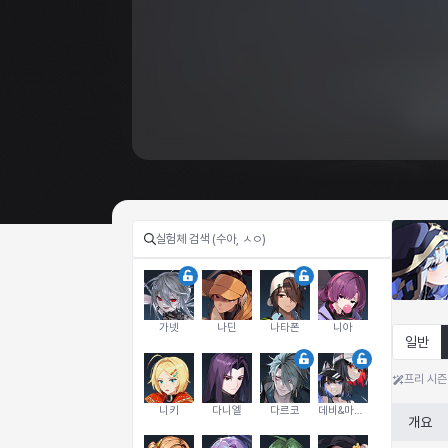
가넷
나딘
나타폰
니아
일반
프리 시즌
니키
다니엘
다르코
데비&마를렌
개요