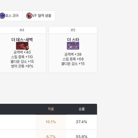
포스 코어
VF 혈액 샘플
#
4
#
5
더 데스-새벽
더 스타
공격력 +40

공격력 +38

스킬 증폭 +110

스킬 증폭 +68

쿨다운 감소 +15

쿨다운 감소 +15
방어 관통 +8%
픽률
승률
10.1
%
37.4
%
6.7
%
55.8
%