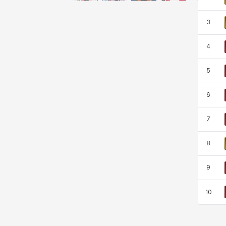
비형
샬럿
셀린
쇼우
3
쇼이치
수아
슈린
시셀라
4
5
실비아
아델라
아드리아나
아디나
6
7
아르다
아비게일
아야
아이솔
8
9
아이작
알렉스
알론소
얀
10
에스텔
에이든
에키온
엘레나