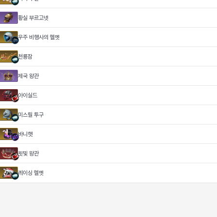
황실 부르고넷
우주 비행사의 헬멧
천룡잠
제국 왕관
아이실드
미스릴 투구
바니햇
핏빛 왕관
레이싱 헬멧