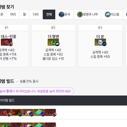
이템 찾기
옷
머리
팔
다리
전체
운석
생명의 나무
미스릴
#
1
#
2
#
3
 데스-진홍
더 행맨
더 문
공격력 +40

공격력 +40

공격력 +40

킬 증폭 +114

스킬 증폭 +92

스킬 증폭 +95
어 관통 +7%
쿨다운 감소 +10
이템 빌드
승률 0% 표시
순서 통계
가 추가되었습니다. 화살표를 눌러 확인하세요!
아이템 빌드