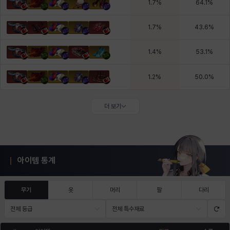
1.7
%
64.1
%
1.7
%
43.6
%
1.4
%
53.1
%
1.2
%
50.0
%
더 보기
아이템 통계
무기
옷
머리
팔
다리
전체 등급
전체 특수재료