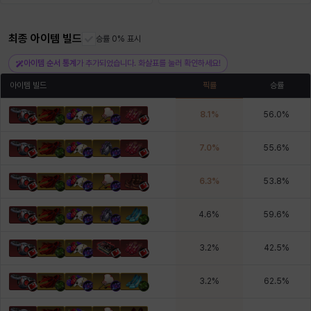
최종 아이템 빌드
헤이즈
헨리
승률 0% 표시
현우
혜진
히스이
아이템 순서 통계
가 추가되었습니다. 화살표를 눌러 확인하세요!
아이템 빌드
픽률
승률
8.1
%
56.0
%
7.0
%
55.6
%
6.3
%
53.8
%
4.6
%
59.6
%
3.2
%
42.5
%
3.2
%
62.5
%