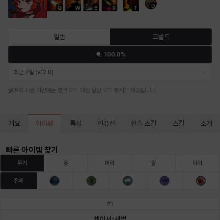
D
Q
W
E
R
T
마르티나
마이
마커스
매그너스
미르카
바냐
일반
코발트
100.0%
바바라
버니스
블레어
비앙카
비형
샬럿
최근 7일 (v12.0)
프리 시즌 기간에는 랭크 모드 대신 일반 모드 통계가 제공됩니다.
셀린
쇼우
쇼이치
수아
슈린
시셀라
아이템
개요
특성
인퓨전
전술 스킬
스킬
소개
실비아
아델라
아드리아나
아디나
아르다
아비게일
빠른 아이템 찾기
무기
옷
머리
팔
다리
전체
아야
아이솔
아이작
알렉스
알론소
얀
#
1
체이서-새벽