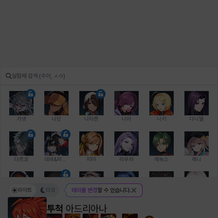
가넷
나딘
나타폰
니아
니키
다니엘
다르코
데비&마를렌
띠아
라우라
레녹스
레니
라이트
다크
테마를 변경
할 수 있습니다.
레온
로지
루크
르노어
리 다이린
리오
투척
아드리아나