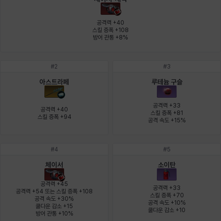
에스텔
에이든
에키온
엘레나
엠마
요한
공격력 +40

스킬 증폭 +108

방어 관통 +8%
윌리엄
유민
유스티나
유키
이렘
이바
#
2
#
3
아스트라페
루테늄 구슬
이슈트반
이안
일레븐
자히르
재키
제니
공격력 +33

공격력 +40

스킬 증폭 +81

스킬 증폭 +94
공격 속도 +15%
츠바메
카밀로
카티야
칼라
캐시
케네스
#
4
#
5
체이서
소이탄
코렐라인
크레이버
클로에
키아라
타지아
테오도르
공격력 +45

공격력 +33

공격력 +54 또는 스킬 증폭 +108

스킬 증폭 +70

공격 속도 +30%

공격 속도 +10%

쿨다운 감소 +15

펜리르
펠릭스
프리야
피오라
피올로
하트
쿨다운 감소 +10
방어 관통 +10%