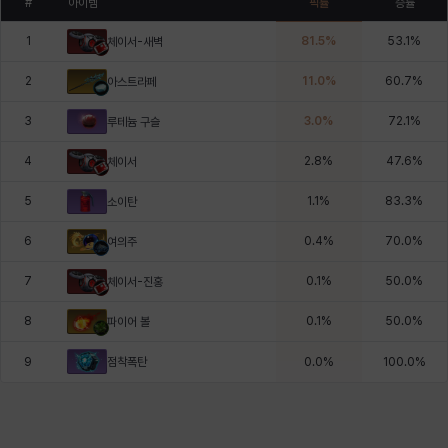
#
아이템
픽률
승률
1
81.5
%
53.1
%
체이서-새벽
2
11.0
%
60.7
%
아스트라페
3
3.0
%
72.1
%
루테늄 구슬
4
2.8
%
47.6
%
체이서
5
1.1
%
83.3
%
소이탄
6
0.4
%
70.0
%
여의주
7
0.1
%
50.0
%
체이서-진홍
8
0.1
%
50.0
%
파이어 볼
점착폭탄
9
0.0
%
100.0
%