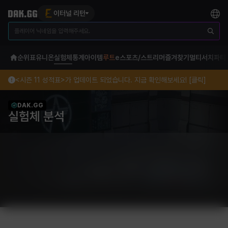
이터널 리턴
순위표
유니온
실험체
통계
아이템
루트
e스포츠/스트리머
즐겨찾기
멀티서치
파티
<시즌 11 성적표>가 업데이트 되었습니다. 지금 확인해보세요! [클릭]
DAK.GG
실험체 분석