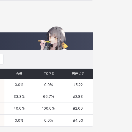
승률
TOP 3
평균 순위
0.0
%
0.0
%
#
5.22
33.3
%
66.7
%
#
2.83
40.0
%
100.0
%
#
2.00
0.0
%
0.0
%
#
4.50