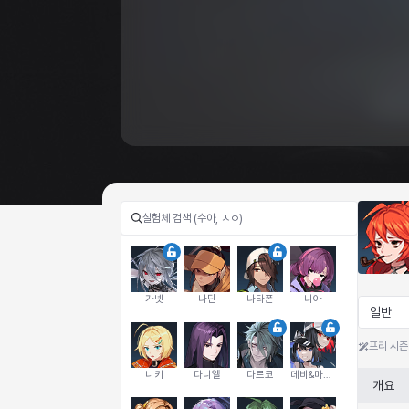
가넷
나딘
나타폰
니아
일반
프리 시즌
니키
다니엘
다르코
데비&마를렌
개요