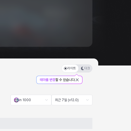
라이트
다크
테마를 변경
할 수 있습니다.
in 1000
최근 7일 (v12.0)