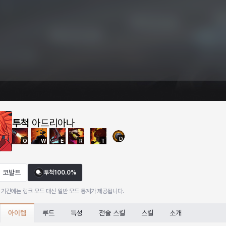
투척
아드리아나
D
Q
W
E
R
T
코발트
투척
100.0%
 기간에는 랭크 모드 대신 일반 모드 통계가 제공됩니다.
아이템
루트
특성
전술 스킬
스킬
소개