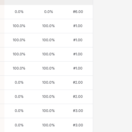
0.0
%
0.0
%
#
6.00
100.0
%
100.0
%
#
1.00
100.0
%
100.0
%
#
1.00
100.0
%
100.0
%
#
1.00
100.0
%
100.0
%
#
1.00
0.0
%
100.0
%
#
2.00
0.0
%
100.0
%
#
2.00
0.0
%
100.0
%
#
3.00
0.0
%
100.0
%
#
3.00