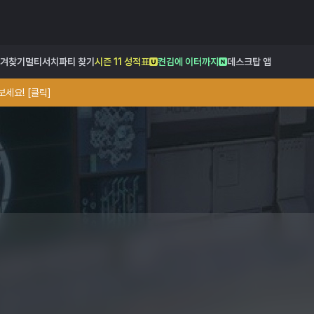
겨찾기
멀티서치
파티 찾기
시즌 11 성적표
켠김에 이터까지
데스크탑 앱
세요! [클릭]