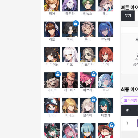
빠른 아
띠아
라우라
레녹스
레니
무기
레온
로지
루크
르노어
스
공격
리 다이린
리오
마르티나
마이
최종 아
마커스
매그너스
미르카
바냐
아이템 
#
바바라
버니스
블레어
비앙카
1