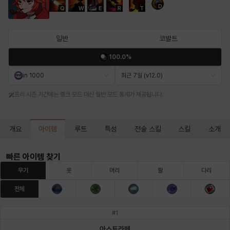
D
Q
W
E
R
T
마르티나
마이
마커스
매그너스
미르카
바냐
일반
코발트
100.0%
바바라
버니스
블레어
비앙카
비형
샬럿
in 1000
최근 7일 (v12.0)
프리 시즌 기간에는 랭크 모드 대신 일반 모드 통계가 제공됩니다.
셀린
쇼우
쇼이치
수아
슈린
시셀라
아이템
개요
루트
특성
전술 스킬
스킬
소개
실비아
아델라
아드리아나
아디나
아르다
아비게일
빠른 아이템 찾기
무기
옷
머리
팔
다리
전체
아야
아이솔
아이작
알렉스
알론소
얀
#
1
아스트라페