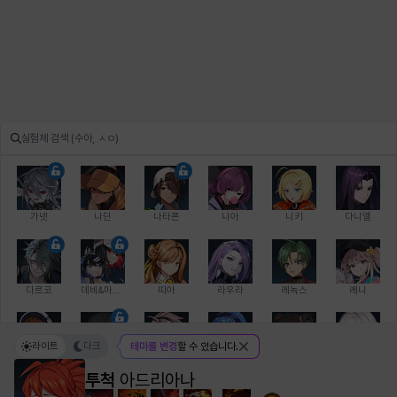
가넷
나딘
나타폰
니아
니키
다니엘
다르코
데비&마를렌
띠아
라우라
레녹스
레니
라이트
다크
테마를 변경
할 수 있습니다.
레온
로지
루크
르노어
리 다이린
리오
투척
아드리아나