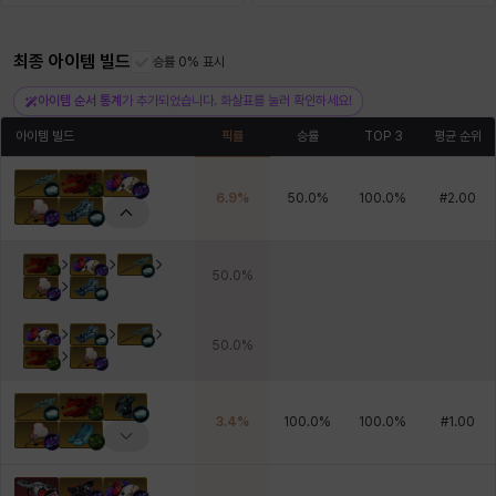
최종 아이템 빌드
헤이즈
헨리
승률 0% 표시
현우
혜진
히스이
아이템 순서 통계
가 추가되었습니다. 화살표를 눌러 확인하세요!
아이템 빌드
픽률
승률
TOP 3
평균 순위
6.9
%
50.0
%
100.0
%
#
2.00
50.0
%
50.0
%
3.4
%
100.0
%
100.0
%
#
1.00