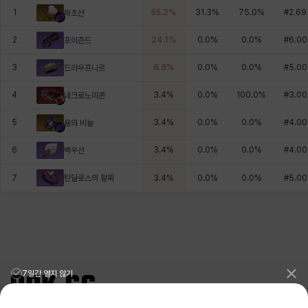
1
55.2
%
31.3
%
75.0
%
#
2.69
파초선
2
24.1
%
0.0
%
0.0
%
#
6.00
포이즌드
3
6.9
%
0.0
%
0.0
%
#
5.00
드라우프니르
4
3.4
%
0.0
%
100.0
%
#
3.00
네크로노미콘
5
3.4
%
0.0
%
0.0
%
#
4.00
용의 비늘
6
3.4
%
0.0
%
0.0
%
#
4.00
백우선
틴달로스의 팔찌
7
3.4
%
0.0
%
0.0
%
#
5.00
7일간 열지 않기