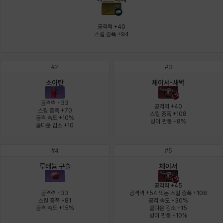
에스텔
에이든
에키온
엘레나
엠마
요한
공격력 +40

스킬 증폭 +94
윌리엄
유민
유스티나
유키
이렘
이바
#
2
#
3
소이탄
체이서-새벽
이슈트반
이안
일레븐
자히르
재키
제니
공격력 +33

공격력 +40

스킬 증폭 +70

스킬 증폭 +108

공격 속도 +10%

방어 관통 +8%
쿨다운 감소 +10
츠바메
카밀로
카티야
칼라
캐시
케네스
#
4
#
5
루테늄 구슬
체이서
코렐라인
크레이버
클로에
키아라
타지아
테오도르
공격력 +45

공격력 +33

공격력 +54 또는 스킬 증폭 +108

스킬 증폭 +81

공격 속도 +30%

공격 속도 +15%
쿨다운 감소 +15

펜리르
펠릭스
프리야
피오라
피올로
하트
방어 관통 +10%