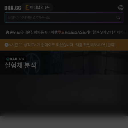
이터널 리턴
순위표
유니온
실험체
통계
아이템
루트
e스포츠/스트리머
즐겨찾기
멀티서치
파티
<시즌 11 성적표>가 업데이트 되었습니다. 지금 확인해보세요! [클릭]
DAK.GG
실험체 분석