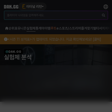
이터널 리턴
순위표
유니온
실험체
통계
아이템
루트
e스포츠/스트리머
즐겨찾기
멀티서치
파티
<시즌 11 성적표>가 업데이트 되었습니다. 지금 확인해보세요! [클릭]
DAK.GG
실험체 분석