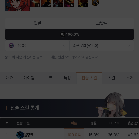
D
Q
W
E
R
T
마르티나
마이
마커스
매그너스
미르카
바냐
일반
코발트
100.0%
바바라
버니스
블레어
비앙카
비형
샬럿
in 1000
최근 7일 (v12.0)
프리 시즌 기간에는 랭크 모드 대신 일반 모드 통계가 제공됩니다.
셀린
쇼우
쇼이치
수아
슈린
시셀라
전술 스킬
개요
아이템
루트
특성
스킬
소개
실비아
아델라
아드리아나
아디나
아르다
아비게일
전술 스킬 통계
아야
아이솔
아이작
알렉스
알론소
얀
#
전술 스킬
픽률
승률
TOP 3
평균 순
1
블링크
100.0
%
15.8
%
36.8
%
#
3.63