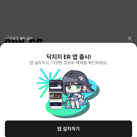
에스텔
에이든
에키온
엘레나
엠마
요한
윌리엄
유민
유스티나
유키
이렘
이바
7일간 열지 않기
이슈트반
이안
일레븐
자히르
재키
제니
닥지지 ER 앱 출시!
리그오브레전드 전적검색 포로지지
PORO.GG
앱 설치하고, 다양한 정보와 혜택을 확인하세요.
전략적팀전투 TFT 전적검색 롤체지지
LOLCHESS.GG
메이플스토리 종합통계
MAPLE.GG
발로란트 전적검색
VALORANT.DAK.GG
츠바메
카밀로
카티야
칼라
캐시
케네스
배틀그라운드 전적검색
PUBG.DAK.GG
이터널 리턴 전적검색
ER.DAK.GG
원신 전적검색
GENSHIN.DAK.GG
데드락
DEADLOCK.DAK.GG
코렐라인
크레이버
클로에
키아라
타지아
테오도르
서비스 이용 약관
개인정보 취급방침
제휴 문의
고객센터
채용
앱 설치하기
펜리르
펠릭스
프리야
피오라
피올로
하트
© All Rights Reserved. Hosted by PlayXP Inc. Eternal Return and all related
logos are trademarks of Nimble Neuron, inc. or its affiliates.