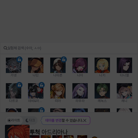
가넷
나딘
나타폰
니아
니키
다니엘
다르코
데비&마를렌
띠아
라우라
레녹스
레니
라이트
다크
테마를 변경
할 수 있습니다.
레온
로지
루크
르노어
리 다이린
리오
투척
아드리아나