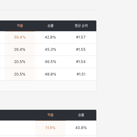
픽률
승률
평균 순위
30.4
%
42.8
%
#
1.57
26.4
%
45.3
%
#
1.55
20.5
%
46.5
%
#
1.54
20.5
%
48.8
%
#
1.51
픽률
승률
11.5
%
40.8
%