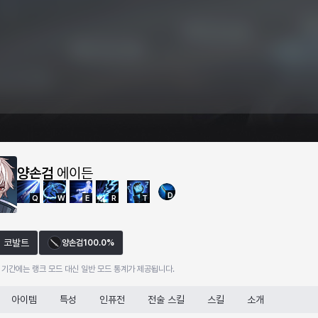
양손검
에이든
D
Q
W
E
R
T
코발트
양손검
100.0%
 기간에는 랭크 모드 대신 일반 모드 통계가 제공됩니다.
아이템
특성
인퓨전
전술 스킬
스킬
소개