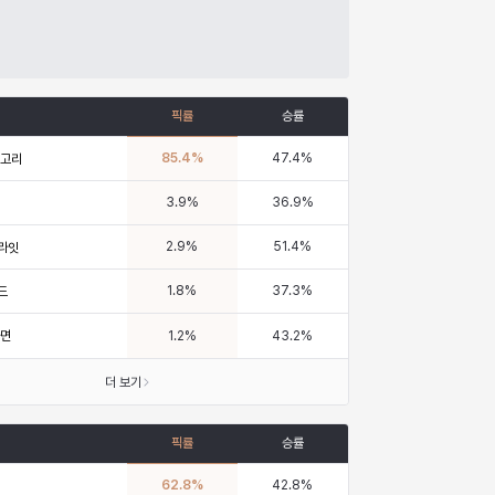
픽률
승률
85.4
%
47.4
%
 고리
3.9
%
36.9
%
2.9
%
51.4
%
라잇
1.8
%
37.3
%
드
가면
1.2
%
43.2
%
더 보기
픽률
승률
62.8
%
42.8
%