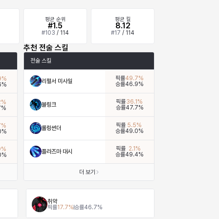
평균 순위
평균 킬
#1.5
8.12
#
103
/
114
#
17
/
114
추천 전술 스킬
전술 스킬
픽률
49.7
%
9
%
리펄서 미사일
승률
46.9
%
6
%
픽률
36.1
%
2
%
블링크
승률
47.7
%
7
%
픽률
5.5
%
7
%
롤링썬더
승률
49.0
%
0
%
픽률
2.1
%
9
%
플라즈마 대시
승률
49.4
%
0
%
더 보기
취약
픽률
17.7
%
승률
46.7
%