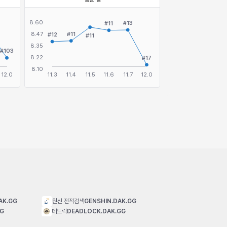
AK.GG
원신 전적검색
GENSHIN.DAK.GG
GG
데드락
DEADLOCK.DAK.GG