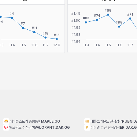
메이플스토리 종합통계
MAPLE.GG
배틀그라운드 전적검색
PUBG.D
발로란트 전적검색
VALORANT.DAK.GG
이터널 리턴 전적검색
ER.DAK.