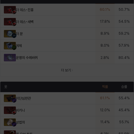
60.1
%
50.7
%
더 데스-진홍
17.8
%
54.5
%
더 데스-새벽
8.9
%
59.2
%
더 문
8.0
%
57.9
%
여제
운명의 수레바퀴
2.8
%
80.4
%
더 보기
옷
픽률
승률
61.1
%
55.4
%
이단심판관
12.0
%
45.4
%
비키니
11.4
%
55.1
%
성법의