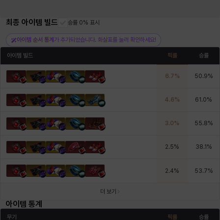
최종 아이템 빌드
승률 0% 표시
아이템 순서 통계
가 추가되었습니다. 화살표를 눌러 확인하세요!
아이템 빌드
픽률
승률
6.7
%
50.9
%
4.6
%
61.0
%
3.0
%
55.8
%
2.5
%
38.1
%
2.4
%
53.7
%
더 보기
아이템 통계
무기
픽률
승률