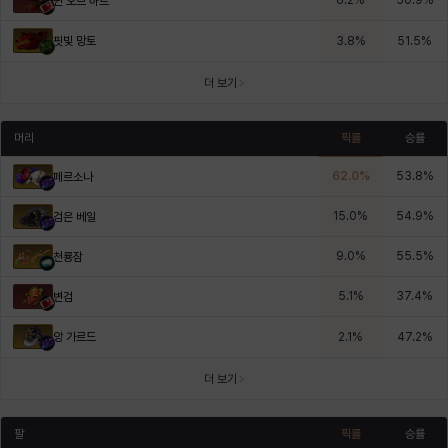
6.2
%
50.9
%
퀸 오브 하트
핏빛 망토
3.8
%
51.5
%
더 보기
머리
픽률
승률
62.0
%
53.8
%
페르소나
15.0
%
54.9
%
검은 베일
9.0
%
55.5
%
천룡잠
5.1
%
37.4
%
변검
앙 가르드
2.1
%
47.2
%
더 보기
팔
픽률
승률