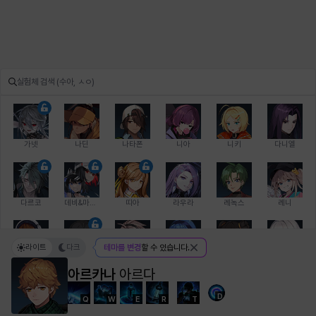
가넷
나딘
나타폰
니아
니키
다니엘
다르코
데비&마를렌
띠아
라우라
레녹스
레니
라이트
다크
테마를 변경
할 수 있습니다.
레온
로지
루크
르노어
리 다이린
리오
아르카나
아르다
D
Q
W
E
R
T