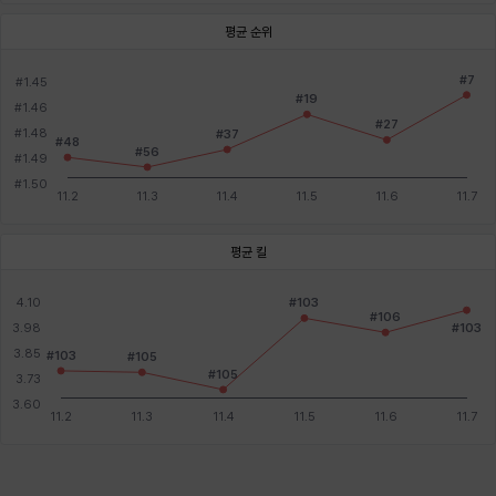
평균 순위
평균 킬