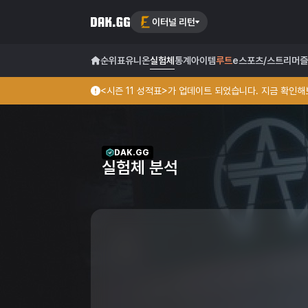
이터널 리턴
순위표
유니온
실험체
통계
아이템
루트
e스포츠/스트리머
즐
<시즌 11 성적표>가 업데이트 되었습니다. 지금 확인해보
DAK.GG
실험체 분석