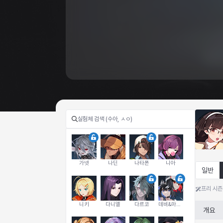
가넷
나딘
나타폰
니아
일반
프리 시즌
니키
다니엘
다르코
데비&마를렌
개요