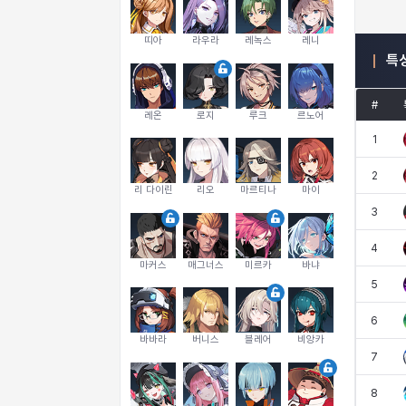
띠아
라우라
레녹스
레니
특
#
레온
로지
루크
르노어
1
2
리 다이린
리오
마르티나
마이
3
4
마커스
매그너스
미르카
바냐
5
6
바바라
버니스
블레어
비앙카
7
8