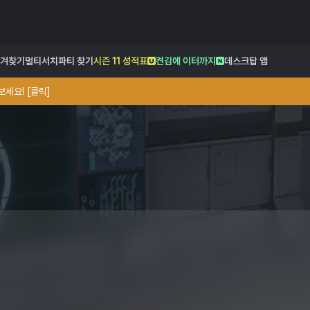
겨찾기
멀티서치
파티 찾기
시즌 11 성적표
켠김에 이터까지
데스크탑 앱
세요! [클릭]