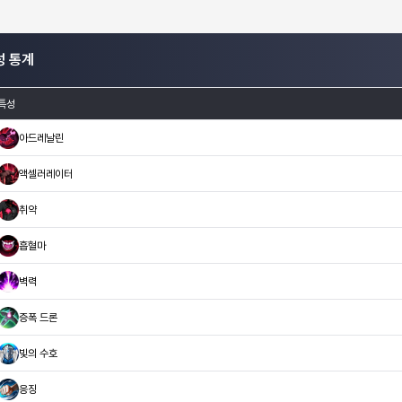
성 통계
특성
아드레날린
액셀러레이터
취약
흡혈마
벽력
증폭 드론
빛의 수호
응징