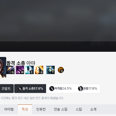
돌격 소총
아야
D
Q
W
E
R
T
코발트
돌격 소총
57.6%
저격총
24.5%
권총
17.8%
 기간에는 랭크 모드 대신 일반 모드 통계가 제공됩니다.
특성
아이템
인퓨전
전술 스킬
스킬
소개