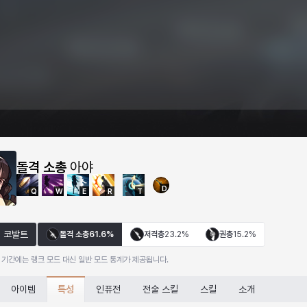
돌격 소총
아야
D
Q
W
E
R
T
코발트
돌격 소총
61.6%
저격총
23.2%
권총
15.2%
 기간에는 랭크 모드 대신 일반 모드 통계가 제공됩니다.
특성
아이템
인퓨전
전술 스킬
스킬
소개