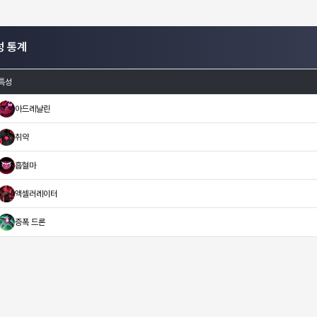
성 통계
특성
아드레날린
취약
흡혈마
액셀러레이터
증폭 드론