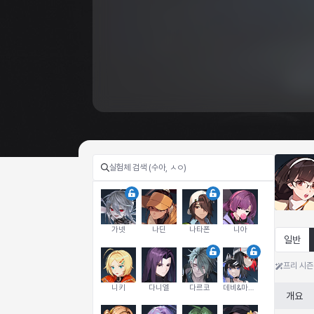
가넷
나딘
나타폰
니아
일반
프리 시즌
니키
다니엘
다르코
데비&마를렌
개요