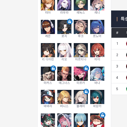
띠아
라우라
레녹스
레니
특
#
레온
로지
루크
르노어
1
2
리 다이린
리오
마르티나
마이
3
4
마커스
매그너스
미르카
바냐
5
바바라
버니스
블레어
비앙카