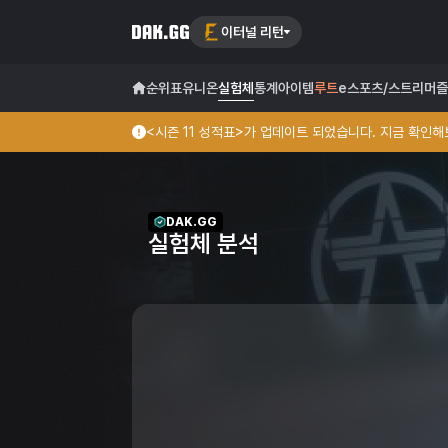
이터널 리턴
순위표
유니온
실험체
통계
아이템
루트
e스포츠/스트리머
즐
<시즌 11 성적표>가 업데이트 되었습니다. 지금 확인해보
DAK.GG
실험체 분석