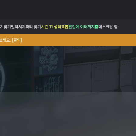
겨찾기
멀티서치
파티 찾기
시즌 11 성적표
켠김에 이터까지
데스크탑 앱
세요! [클릭]