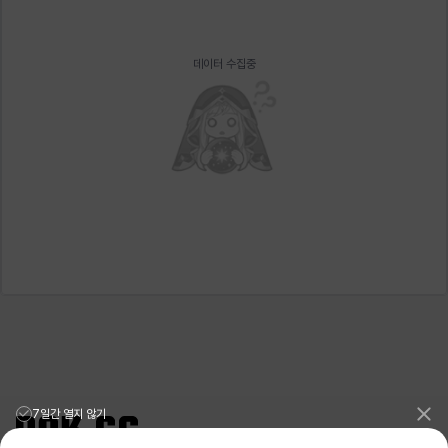
에스텔
에이든
에키온
엘레나
엠마
요한
데이터 수집중
윌리엄
유민
유스티나
유키
이렘
이바
이슈트반
이안
일레븐
자히르
재키
제니
츠바메
카밀로
카티야
칼라
캐시
케네스
코렐라인
크레이버
클로에
키아라
타지아
테오도르
7일간 열지 않기
펜리르
펠릭스
프리야
피오라
피올로
하트