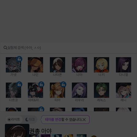
가넷
나딘
나타폰
니아
니키
다니엘
다르코
데비&마를렌
띠아
라우라
레녹스
레니
라이트
다크
테마를 변경
할 수 있습니다.
레온
로지
루크
르노어
리 다이린
리오
권총
아야