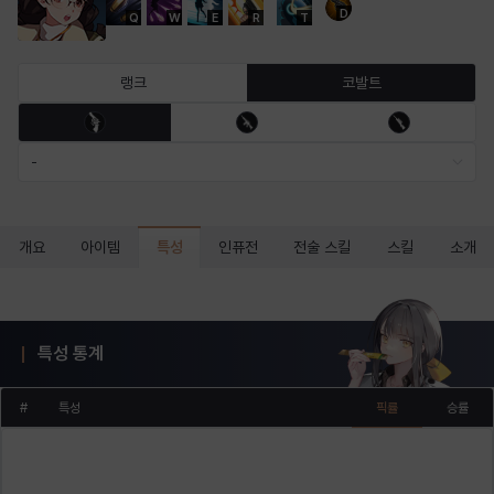
D
Q
W
E
R
T
마르티나
마이
마커스
매그너스
미르카
바냐
랭크
코발트
바바라
버니스
블레어
비앙카
비형
샬럿
-
셀린
쇼우
쇼이치
수아
슈린
시셀라
특성
개요
아이템
인퓨전
전술 스킬
스킬
소개
실비아
아델라
아드리아나
아디나
아르다
아비게일
특성 통계
#
특성
픽률
승률
아야
아이솔
아이작
알렉스
알론소
얀