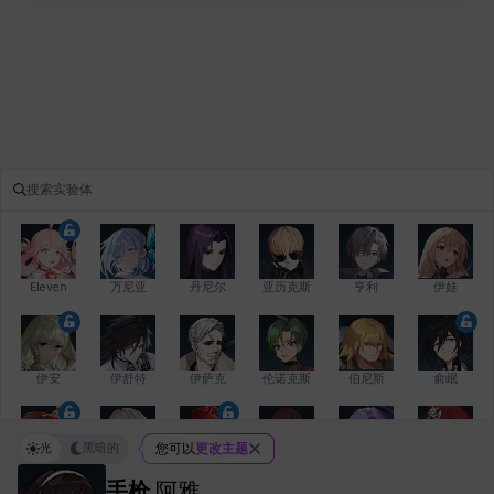
Eleven
万尼亚
丹尼尔
亚历克斯
亨利
伊娃
伊安
伊舒特
伊萨克
伦诺克斯
伯尼斯
俞岷
光
黑暗的
您可以
更改主题
修凯
克洛伊
克雷弗
凯希
劳拉
卡拉
手枪
阿雅