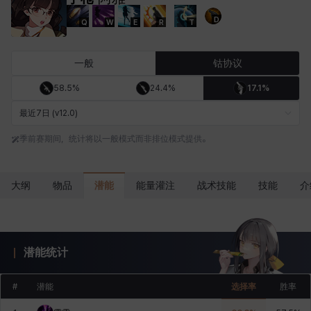
D
Q
W
E
R
T
卡洛琳
卡米洛
卡缇娅
卢克
厄喀翁
哈特
一般
钴协议
58.5%
24.4%
17.1%
埃琳娜
埃索
塔齐娅
夏洛特
奇娅拉
妮娅
最近7日 (v12.0)
季前赛期间，统计将以一般模式而非排位模式提供。
妮琪
威廉
娜町
尤斯蒂娜
布莱尔
希瑟拉
潜能
大纲
物品
能量灌注
战术技能
技能
介
席琳
彰一
慧珍
扎希尔
扬
普里亚
潜能统计
李黛琳
杰琪
梅
比安卡
洛兹
海因茨
#
潜能
选择率
胜率