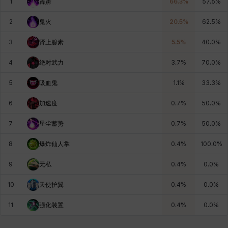
1
霹雳
66.3
%
57.5
%
燕翼
爱琳
玄佑
玛蒂娜
珍妮
皮奥洛
2
鬼火
20.5
%
62.5
%
3
肾上腺素
5.5
%
40.0
%
盖瑞特
秀雅
米尔卡
约翰
纳塔朋
翡翠
4
绝对武力
3.7
%
70.0
%
5
吸血鬼
1.1
%
33.3
%
肯尼思
艾丝蒂尔
艾比盖尔
艾玛
艾登
芬里尔
6
加速度
0.7
%
50.0
%
7
星尘蓄势
0.7
%
50.0
%
芭芭拉
莉央
莉诺尔
菲欧娜
蒂娅
西奥多
8
爆炸仙人掌
0.4
%
100.0
%
9
无私
0.4
%
0.0
%
西尔维娅
费利克斯
达尔科
里昂
阿尔达
阿德拉
10
天使护翼
0.4
%
0.0
%
11
强化装置
0.4
%
0.0
%
阿德瑞娜
阿迪娜
阿隆索
阿雅
雪
雪琳