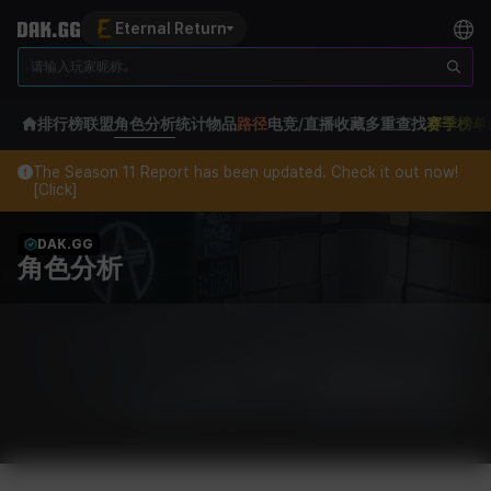
Eternal Return
排行榜
联盟
角色分析
统计
物品
路径
电竞/直播
收藏
多重查找
赛季榜单
The Season 11 Report has been updated. Check it out now!
[Click]
DAK.GG
角色分析