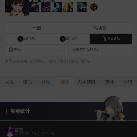
D
Q
W
E
R
T
卡洛琳
卡米洛
卡缇娅
卢克
厄喀翁
哈特
一般
钴协议
45.0%
30.4%
24.6%
埃琳娜
埃索
塔齐娅
夏洛特
奇娅拉
妮娅
灭钻+
最近7日 (v12.0)
季前赛期间，统计将以一般模式而非排位模式提供。
妮琪
威廉
娜町
尤斯蒂娜
布莱尔
希瑟拉
潜能
大纲
物品
路径
战术技能
技能
介绍
席琳
彰一
慧珍
扎希尔
扬
普里亚
潜能统计
李黛琳
杰琪
梅
比安卡
洛兹
海因茨
霹雳
选择率
53.2
%
胜率
12.0
%