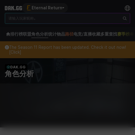
Eternal Return
排行榜
联盟
角色分析
统计
物品
路径
电竞/直播
收藏
多重查找
赛季榜单
The Season 11 Report has been updated. Check it out now!
[Click]
DAK.GG
角色分析