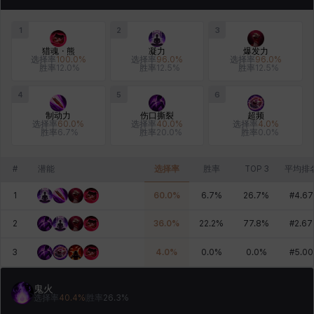
燕翼
爱琳
玄佑
玛蒂娜
珍妮
皮奥洛
1
2
3
猎魂・熊
凝力
爆发力
选择率
100.0
%
选择率
96.0
%
选择率
96.0
%
胜率
12.0
%
胜率
12.5
%
胜率
12.5
%
盖瑞特
秀雅
米尔卡
约翰
纳塔朋
翡翠
4
5
6
制动力
伤口撕裂
超频
选择率
60.0
%
选择率
40.0
%
选择率
4.0
%
胜率
6.7
%
胜率
20.0
%
胜率
0.0
%
肯尼思
艾丝蒂尔
艾比盖尔
艾玛
艾登
芬里尔
#
潜能
选择率
胜率
TOP 3
平均排
芭芭拉
莉央
莉诺尔
菲欧娜
蒂娅
西奥多
1
60.0
%
6.7
%
26.7
%
#
4.67
2
36.0
%
22.2
%
77.8
%
#
2.67
西尔维娅
费利克斯
达尔科
里昂
阿尔达
阿德拉
3
4.0
%
0.0
%
0.0
%
#
5.00
鬼火
选择率
40.4
%
胜率
26.3
%
阿德瑞娜
阿迪娜
阿隆索
阿雅
雪
雪琳