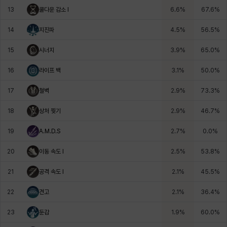
13
쿨다운 감소 I
6.6
%
67.6
%
헤이즈
헨리
현우
혜진
히스이
14
지진파
4.5
%
56.5
%
15
시너지
3.9
%
65.0
%
16
라이프 백
3.1
%
50.0
%
17
철벽
2.9
%
73.3
%
18
상처 찢기
2.9
%
46.7
%
19
A.M.D.S
2.7
%
0.0
%
20
이동 속도 I
2.5
%
53.8
%
21
공격 속도 I
2.1
%
45.5
%
22
견고
2.1
%
36.4
%
23
둔감
1.9
%
60.0
%