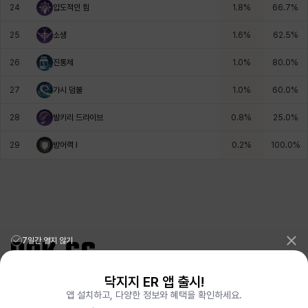
24
압도적인 힘
1.8
%
66.7
%
25
소생
1.6
%
62.5
%
26
진통제
1.0
%
80.0
%
27
가시 덤불
1.0
%
60.0
%
28
발키리 드라이브
0.8
%
25.0
%
29
방어력 I
0.2
%
100.0
%
7일간 열지 않기
닥지지 ER 앱 출시!
리그오브레전드 전적검색 포로지지
PORO.GG
앱 설치하고, 다양한 정보와 혜택을 확인하세요.
전략적팀전투 TFT 전적검색 롤체지지
LOLCHESS.GG