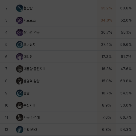
에스텔
에이든
에키온
엘레나
엠마
요한
2
철갑탄
35.2
%
60.8
%
3
카트로즈
34.0
%
52.0
%
윌리엄
유민
유스티나
유키
이렘
이바
4
찰나의 악몽
30.7
%
55.1
%
5
오버워치
27.4
%
59.6
%
이슈트반
이안
일레븐
자히르
재키
제니
6
대리인
17.3
%
51.7
%
7
대용량 충전지 Il
16.3
%
47.6
%
츠바메
카밀로
카티야
칼라
캐시
케네스
8
생명력 강탈
15.0
%
68.8
%
9
불굴
10.7
%
54.5
%
코렐라인
크레이버
클로에
키아라
타지아
테오도르
10
수집가 II
8.9
%
50.0
%
11
기동 타격대
7.6
%
66.7
%
펜리르
펠릭스
프리야
피오라
피올로
하트
12
수확 Mk2
6.8
%
54.3
%