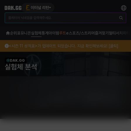
이터널 리턴
순위표
유니온
실험체
통계
아이템
루트
e스포츠/스트리머
즐겨찾기
멀티서치
파티
<시즌 11 성적표>가 업데이트 되었습니다. 지금 확인해보세요! [클릭]
DAK.GG
실험체 분석