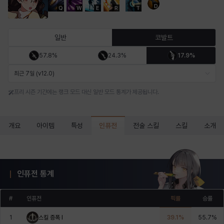
D
Q
W
E
R
T
마르티나
마이
마커스
매그너스
미르카
바냐
일반
코발트
57.8%
24.3%
17.9%
바바라
버니스
블레어
비앙카
비형
샬럿
최근 7일 (v12.0)
프리 시즌 기간에는 랭크 모드 대신 일반 모드 통계가 제공됩니다.
셀린
쇼우
쇼이치
수아
슈린
시셀라
인퓨전
개요
아이템
특성
전술 스킬
스킬
소개
실비아
아델라
아드리아나
아디나
아르다
아비게일
인퓨전 통계
아야
아이솔
아이작
알렉스
알론소
얀
#
인퓨전
픽률
승률
1
스킬 증폭 I
39.1
%
55.7
%