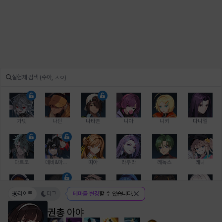
가넷
나딘
나타폰
니아
니키
다니엘
다르코
데비&마를렌
띠아
라우라
레녹스
레니
라이트
다크
테마를 변경
할 수 있습니다.
레온
로지
루크
르노어
리 다이린
리오
권총
아야