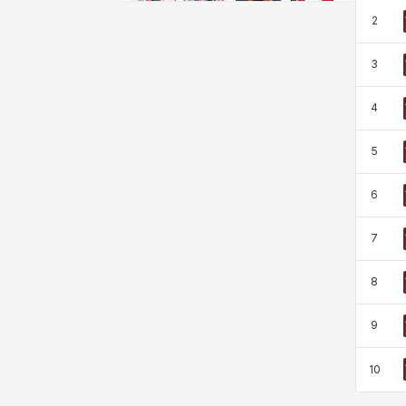
비형
샬럿
셀린
쇼우
2
3
쇼이치
수아
슈린
시셀라
4
5
실비아
아델라
아드리아나
아디나
6
아르다
아비게일
아야
아이솔
7
8
아이작
알렉스
알론소
얀
9
10
에스텔
에이든
에키온
엘레나