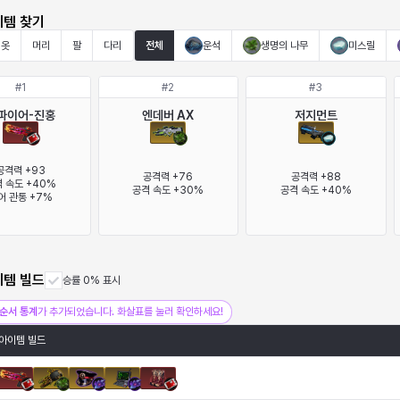
이템 찾기
옷
머리
팔
다리
전체
운석
생명의 나무
미스릴
#
1
#
2
#
3
파이어-진홍
엔데버 AX
저지먼트
공격력 +93

공격력 +76

공격력 +88

 속도 +40%

공격 속도 +30%
공격 속도 +40%
어 관통 +7%
이템 빌드
승률 0% 표시
순서 통계
가 추가되었습니다. 화살표를 눌러 확인하세요!
아이템 빌드