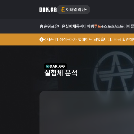
이터널 리턴
순위표
유니온
실험체
통계
아이템
루트
e스포츠/스트리머
즐
<시즌 11 성적표>가 업데이트 되었습니다. 지금 확인해보
DAK.GG
실험체 분석