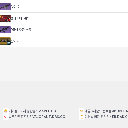
AK-12
헬파이어-새벽
95식 자동 소총
발키리
메이플스토리 종합통계
MAPLE.GG
배틀그라운드 전적검색
PUBG.D
발로란트 전적검색
VALORANT.DAK.GG
이터널 리턴 전적검색
ER.DAK.