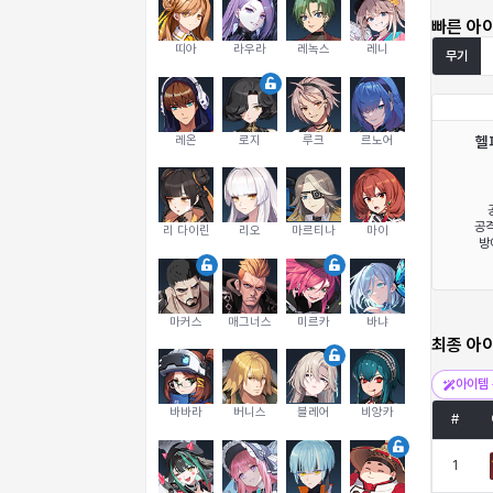
빠른 아
띠아
라우라
레녹스
레니
무기
레온
로지
루크
르노어
헬
공격
리 다이린
리오
마르티나
마이
방
마커스
매그너스
미르카
바냐
최종 아
아이템 
바바라
버니스
블레어
비앙카
#
1