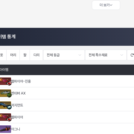
더 보기
이템 통계
옷
머리
팔
다리
전체 등급
전체 특수재료
아이템
헬파이어-진홍
엔데버 AX
저지먼트
헬파이어
아그니