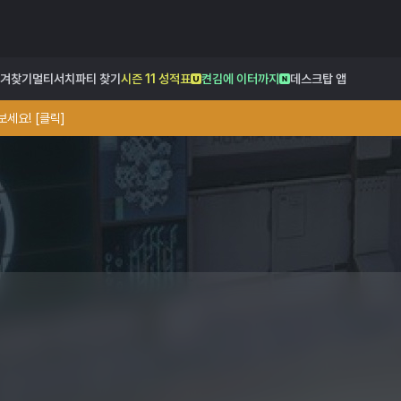
겨찾기
멀티서치
파티 찾기
시즌 11 성적표
켠김에 이터까지
데스크탑 앱
세요! [클릭]