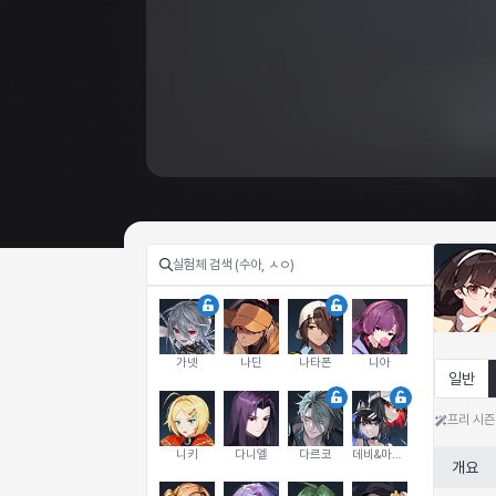
가넷
나딘
나타폰
니아
일반
프리 시즌
니키
다니엘
다르코
데비&마를렌
개요