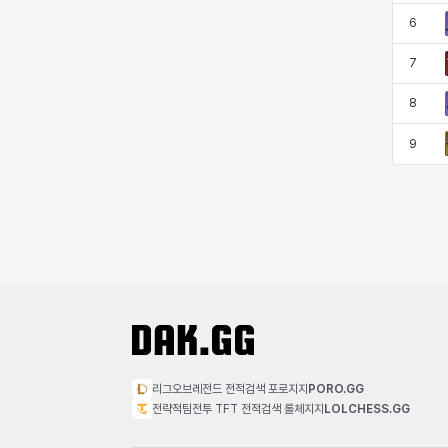
코렐라인
크레이버
클로에
키아라
6
7
8
타지아
테오도르
펜리르
펠릭스
9
프리야
피오라
피올로
하트
헤이즈
헨리
현우
혜진
히스이
리그오브레전드 전적검색 포로지지
PORO.GG
전략적팀전투 TFT 전적검색 롤체지지
LOLCHESS.GG