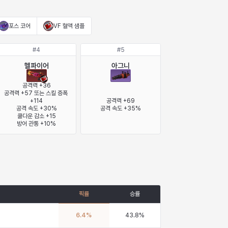
포스 코어
VF 혈액 샘플
#
4
#
5
헬파이어
아그니
공격력 +36

공격력 +57 또는 스킬 증폭 
+114

공격력 +69

공격 속도 +30%

공격 속도 +35%
쿨다운 감소 +15

방어 관통 +10%
픽률
승률
6.4
%
43.8
%