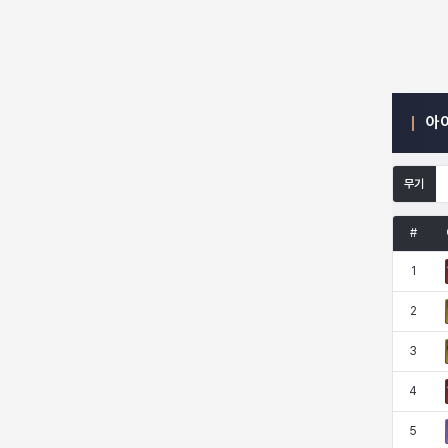
엠마
요한
윌리엄
유민
아
유스티나
유키
이렘
이바
무기
이슈트반
이안
일레븐
자히르
#
1
재키
제니
츠바메
카밀로
2
3
카티야
칼라
캐시
케네스
4
5