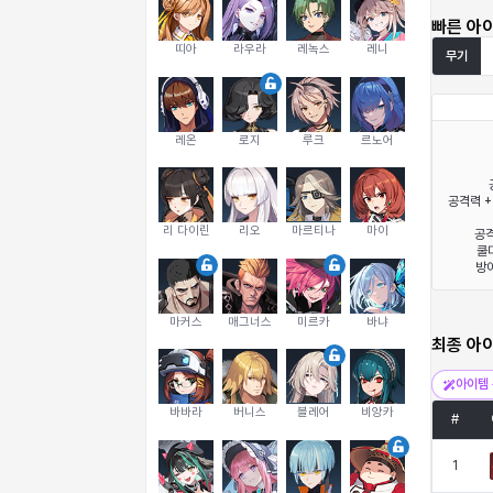
빠른 아
띠아
라우라
레녹스
레니
무기
레온
로지
루크
르노어
공격력 +
리 다이린
리오
마르티나
마이
공격
쿨다
방어
마커스
매그너스
미르카
바냐
최종 아
아이템 
바바라
버니스
블레어
비앙카
#
1