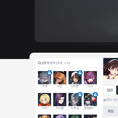
가넷
나딘
나타폰
니아
일반
프리 시즌
니키
다니엘
다르코
데비&마를렌
개요