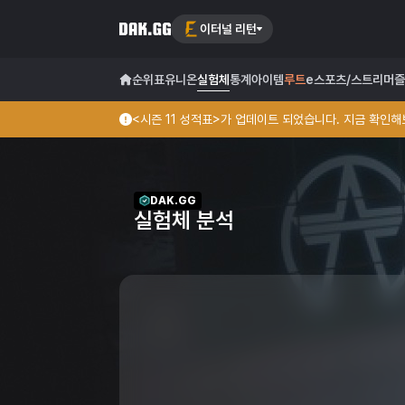
이터널 리턴
순위표
유니온
실험체
통계
아이템
루트
e스포츠/스트리머
즐
<시즌 11 성적표>가 업데이트 되었습니다. 지금 확인해보
DAK.GG
실험체 분석