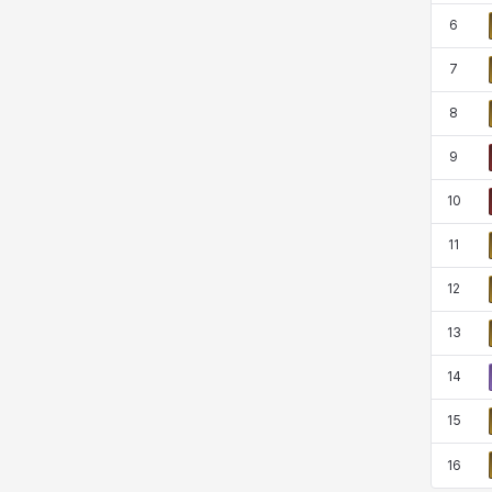
코렐라인
크레이버
클로에
키아라
6
7
8
타지아
테오도르
펜리르
펠릭스
9
10
프리야
피오라
피올로
하트
11
12
헤이즈
헨리
현우
혜진
13
14
히스이
15
16