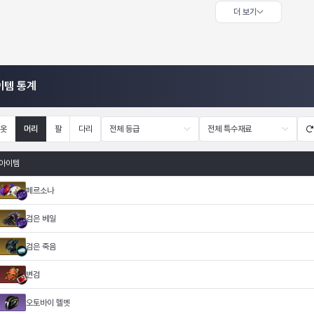
더 보기
이템 통계
옷
머리
팔
다리
전체 등급
전체 특수재료
아이템
페르소나
검은 베일
검은 죽음
변검
오토바이 헬멧