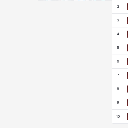
비형
샬럿
셀린
쇼우
2
3
쇼이치
수아
슈린
시셀라
4
5
실비아
아델라
아드리아나
아디나
6
아르다
아비게일
아야
아이솔
7
8
아이작
알렉스
알론소
얀
9
10
에스텔
에이든
에키온
엘레나