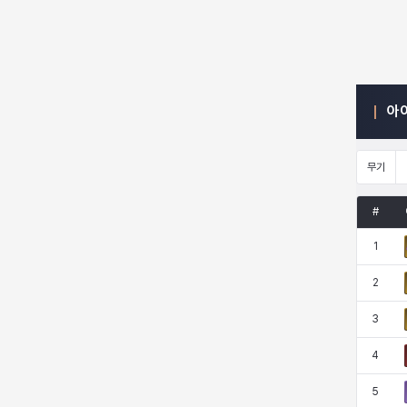
엠마
요한
윌리엄
유민
아
유스티나
유키
이렘
이바
무기
이슈트반
이안
일레븐
자히르
#
1
재키
제니
츠바메
카밀로
2
3
카티야
칼라
캐시
케네스
4
5