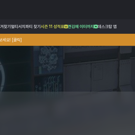
겨찾기
멀티서치
파티 찾기
시즌 11 성적표
켠김에 이터까지
데스크탑 앱
세요! [클릭]