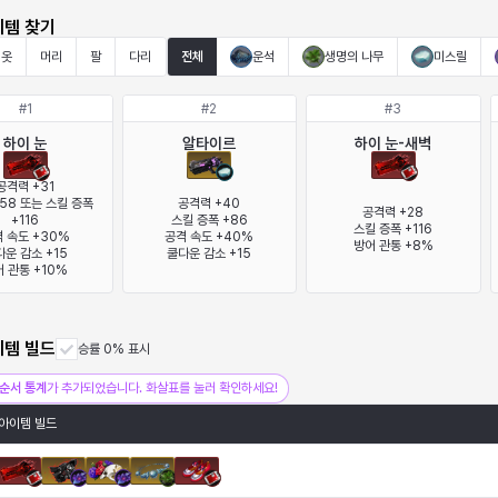
이템 찾기
옷
머리
팔
다리
전체
운석
생명의 나무
미스릴
#
1
#
2
#
3
하이 눈
알타이르
하이 눈-새벽
공격력 +31

58 또는 스킬 증폭 
공격력 +40

공격력 +28

+116

스킬 증폭 +86

스킬 증폭 +116

 속도 +30%

공격 속도 +40%

방어 관통 +8%
운 감소 +15

쿨다운 감소 +15
 관통 +10%
이템 빌드
승률 0% 표시
순서 통계
가 추가되었습니다. 화살표를 눌러 확인하세요!
아이템 빌드