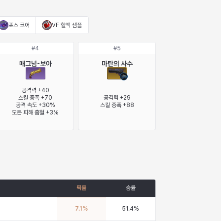
포스 코어
VF 혈액 샘플
#
4
#
5
매그넘-보아
마탄의 사수
공격력 +40

스킬 증폭 +70

공격력 +29

공격 속도 +30%

스킬 증폭 +88
모든 피해 흡혈 +3%
픽률
승률
7.1
%
51.4
%