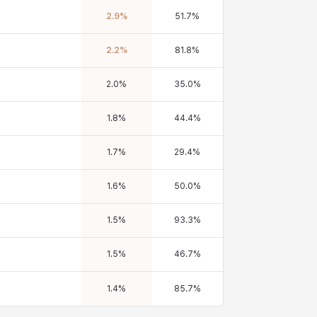
2.9
%
51.7
%
2.2
%
81.8
%
2.0
%
35.0
%
1.8
%
44.4
%
1.7
%
29.4
%
1.6
%
50.0
%
1.5
%
93.3
%
1.5
%
46.7
%
1.4
%
85.7
%