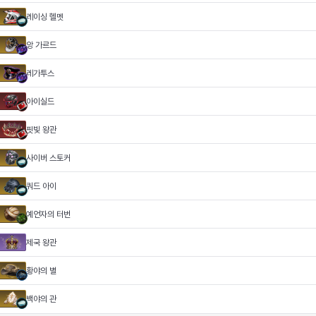
레이싱 헬멧
앙 가르드
레가투스
아이실드
핏빛 왕관
사이버 스토커
쿼드 아이
예언자의 터번
제국 왕관
황야의 별
백야의 관