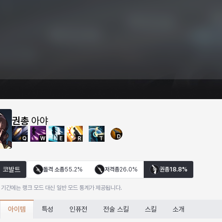
권총
아야
D
Q
W
E
R
T
코발트
돌격 소총
55.2%
저격총
26.0%
권총
18.8%
 기간에는 랭크 모드 대신 일반 모드 통계가 제공됩니다.
아이템
특성
인퓨전
전술 스킬
스킬
소개