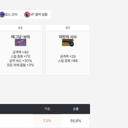
포스 코어
VF 혈액 샘플
#
4
#
5
매그넘-보아
마탄의 사수
공격력 +40

스킬 증폭 +70

공격력 +29

공격 속도 +30%

스킬 증폭 +88
모든 피해 흡혈 +3%
픽률
승률
7.2
%
56.8
%