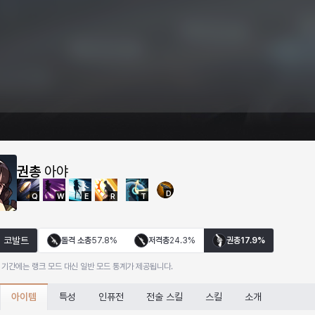
권총
아야
D
Q
W
E
R
T
코발트
돌격 소총
57.8%
저격총
24.3%
권총
17.9%
 기간에는 랭크 모드 대신 일반 모드 통계가 제공됩니다.
아이템
특성
인퓨전
전술 스킬
스킬
소개