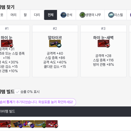
이템 찾기
옷
머리
팔
다리
전체
운석
생명의 나무
미스릴
#
1
#
2
#
3
하이 눈
알타이르
하이 눈-새벽
공격력 +31

58 또는 스킬 증폭 
공격력 +40

공격력 +28

+116

스킬 증폭 +86

스킬 증폭 +116

 속도 +30%

공격 속도 +40%

방어 관통 +8%
운 감소 +15

쿨다운 감소 +15
 관통 +10%
이템 빌드
승률 0% 표시
순서 통계
가 추가되었습니다. 화살표를 눌러 확인하세요!
아이템 빌드