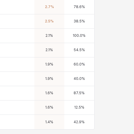
2.7
%
78.6
%
2.5
%
38.5
%
2.1
%
100.0
%
2.1
%
54.5
%
1.9
%
60.0
%
1.9
%
40.0
%
1.6
%
87.5
%
1.6
%
12.5
%
1.4
%
42.9
%