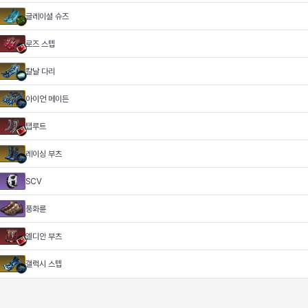
글레이셜 슈즈
로즈 스텝
칼날 다리
아이언 메이든
탭루트
레이싱 부츠
SCV
풍화륜
엘디안 부츠
갤럭시 스텝