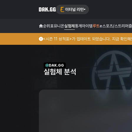
이터널 리턴
순위표
유니온
실험체
통계
아이템
루트
e스포츠/스트리머
즐
<시즌 11 성적표>가 업데이트 되었습니다. 지금 확인해보
DAK.GG
실험체 분석