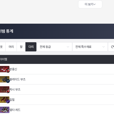
더 보기
이템 통계
옷
머리
팔
다리
전체 등급
전체 특수재료
아이템
분홍신
블레이드 부츠
픽시 부츠
킬힐
델타 레드