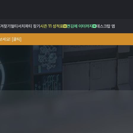
겨찾기
멀티서치
파티 찾기
시즌 11 성적표
켠김에 이터까지
데스크탑 앱
세요! [클릭]