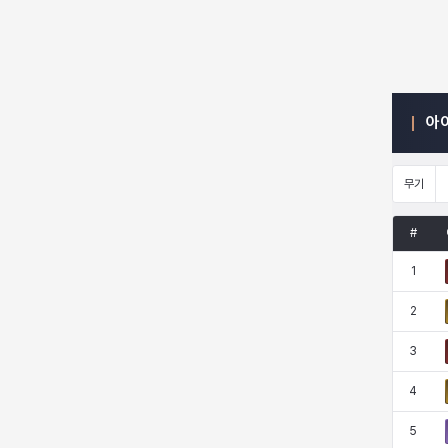
엠마
요한
윌리엄
유민
아
유스티나
유키
이렘
이바
무기
이슈트반
이안
일레븐
자히르
#
1
재키
제니
츠바메
카밀로
2
3
카티야
칼라
캐시
케네스
4
5