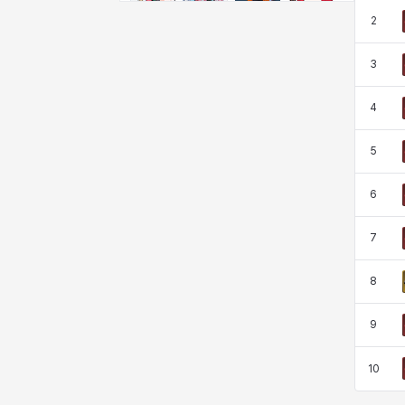
비형
샬럿
셀린
쇼우
2
3
쇼이치
수아
슈린
시셀라
4
5
실비아
아델라
아드리아나
아디나
6
아르다
아비게일
아야
아이솔
7
8
아이작
알렉스
알론소
얀
9
10
에스텔
에이든
에키온
엘레나