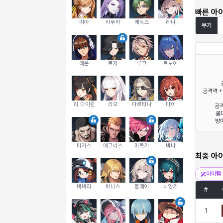
빠른 아
띠아
라우라
레녹스
레니
무기
레온
로지
루크
르노어
공격력 +
리 다이린
리오
마르티나
마이
공격
쿨다
방어
마커스
매그너스
미르카
바냐
최종 아
아이템 
바바라
버니스
블레어
비앙카
#
1