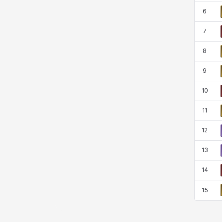
코렐라인
크레이버
클로에
키아라
6
7
8
타지아
테오도르
펜리르
펠릭스
9
10
프리야
피오라
피올로
하트
11
12
헤이즈
헨리
현우
혜진
13
14
히스이
15