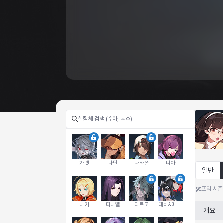
가넷
나딘
나타폰
니아
일반
프리 시즌
니키
다니엘
다르코
데비&마를렌
개요