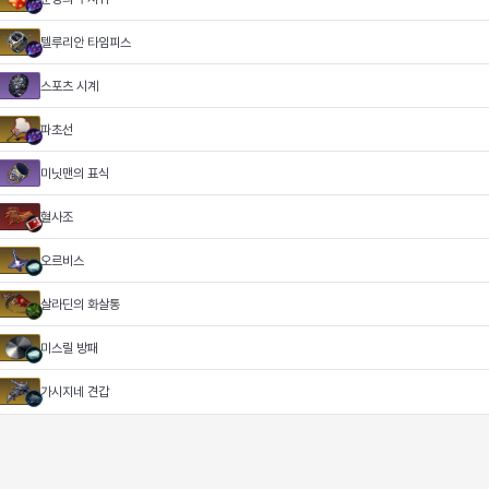
텔루리안 타임피스
스포츠 시계
파초선
미닛맨의 표식
혈사조
오르비스
살라딘의 화살통
미스릴 방패
가시지네 견갑