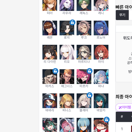
빠른 아
띠아
라우라
레녹스
레니
무기
레온
로지
루크
르노어
위도
스
리 다이린
리오
마르티나
마이
공격
방
마커스
매그너스
미르카
바냐
최종 아
아이템 
바바라
버니스
블레어
비앙카
#
1