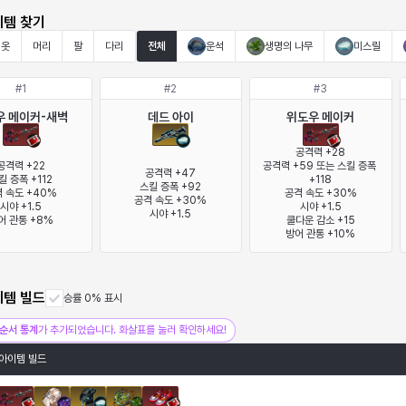
이템 찾기
옷
머리
팔
다리
전체
운석
생명의 나무
미스릴
#
1
#
2
#
3
우 메이커-새벽
데드 아이
위도우 메이커
공격력 +28

공격력 +22

공격력 +59 또는 스킬 증폭 
공격력 +47

킬 증폭 +112

+118

스킬 증폭 +92

 속도 +40%

공격 속도 +30%

공격 속도 +30%

시야 +1.5

시야 +1.5

시야 +1.5
어 관통 +8%
쿨다운 감소 +15

방어 관통 +10%
이템 빌드
승률 0% 표시
순서 통계
가 추가되었습니다. 화살표를 눌러 확인하세요!
아이템 빌드