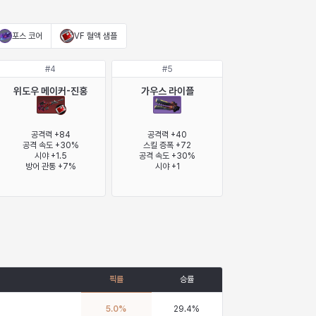
포스 코어
VF 혈액 샘플
#
4
#
5
위도우 메이커-진홍
가우스 라이플
공격력 +84

공격력 +40

공격 속도 +30%

스킬 증폭 +72

시야 +1.5

공격 속도 +30%

방어 관통 +7%
시야 +1
픽률
승률
5.0
%
29.4
%