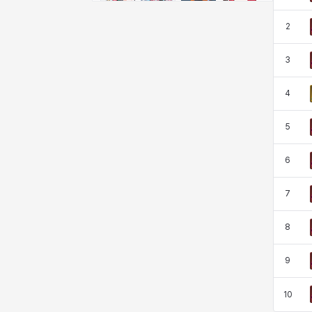
비형
샬럿
셀린
쇼우
2
3
쇼이치
수아
슈린
시셀라
4
실비아
아델라
아드리아나
아디나
5
6
아르다
아비게일
아야
아이솔
7
8
아이작
알렉스
알론소
얀
9
에스텔
에이든
에키온
엘레나
10