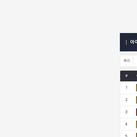
엠마
요한
윌리엄
유민
아
유스티나
유키
이렘
이바
무기
이슈트반
이안
일레븐
자히르
#
1
재키
제니
츠바메
카밀로
2
3
카티야
칼라
캐시
케네스
4
5