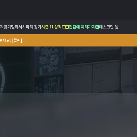
겨찾기
멀티서치
파티 찾기
시즌 11 성적표
켠김에 이터까지
데스크탑 앱
세요! [클릭]