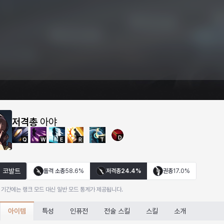
저격총
아야
D
Q
W
E
R
T
코발트
돌격 소총
58.6%
저격총
24.4%
권총
17.0%
 기간에는 랭크 모드 대신 일반 모드 통계가 제공됩니다.
아이템
특성
인퓨전
전술 스킬
스킬
소개