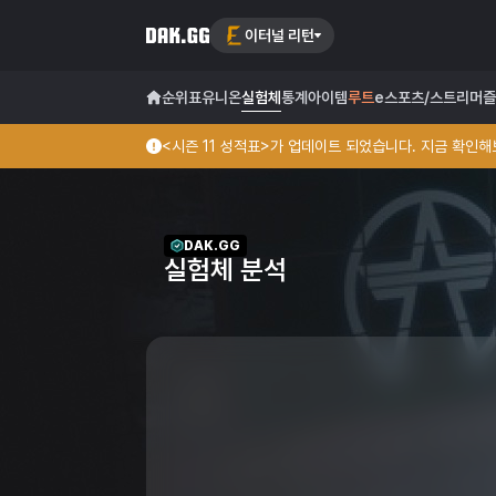
이터널 리턴
순위표
유니온
실험체
통계
아이템
루트
e스포츠/스트리머
즐
<시즌 11 성적표>가 업데이트 되었습니다. 지금 확인해보
DAK.GG
실험체 분석