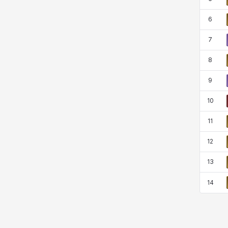
코렐라인
크레이버
클로에
키아라
6
7
타지아
테오도르
펜리르
펠릭스
8
9
프리야
피오라
피올로
하트
10
11
헤이즈
헨리
현우
혜진
12
13
히스이
14