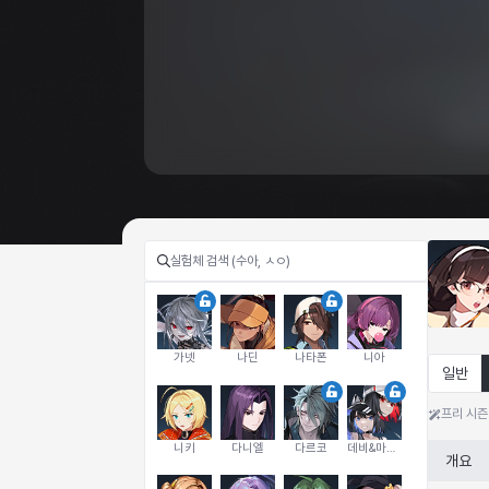
가넷
나딘
나타폰
니아
일반
프리 시즌
니키
다니엘
다르코
데비&마를렌
개요