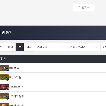
더 보기
이템 통계
옷
머리
팔
다리
전체 등급
전체 특수재료
아이템
용의 비늘
호루스의 눈
네크로노미콘
스카디의 팔찌
운명의 주사위