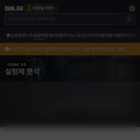
이터널 리턴
순위표
유니온
실험체
통계
아이템
루트
e스포츠/스트리머
즐겨찾기
멀티서치
파티
<시즌 11 성적표>가 업데이트 되었습니다. 지금 확인해보세요! [클릭]
DAK.GG
실험체 분석