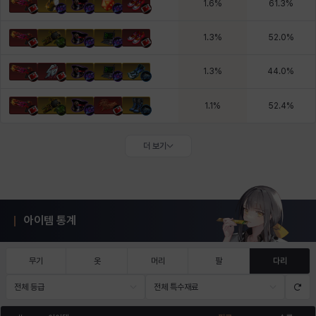
1.6
%
61.3
%
1.3
%
52.0
%
1.3
%
44.0
%
1.1
%
52.4
%
더 보기
아이템 통계
무기
옷
머리
팔
다리
전체 등급
전체 특수재료