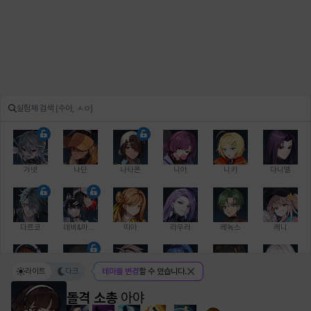
가넷
나딘
나타폰
니아
니키
다니엘
다르코
데비&마를렌
띠아
라우라
레녹스
레니
라이트
다크
테마를 변경
할 수 있습니다.
레온
로지
루크
르노어
리 다이린
리오
돌격 소총
아야