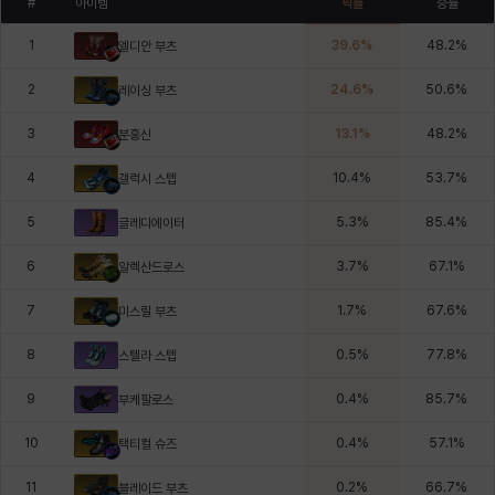
#
아이템
픽률
승률
1
39.6
%
48.2
%
엘디안 부츠
2
24.6
%
50.6
%
레이싱 부츠
3
13.1
%
48.2
%
분홍신
4
10.4
%
53.7
%
갤럭시 스텝
5
5.3
%
85.4
%
글레디에이터
6
3.7
%
67.1
%
알렉산드로스
7
1.7
%
67.6
%
미스릴 부츠
8
0.5
%
77.8
%
스텔라 스텝
9
0.4
%
85.7
%
부케팔로스
10
0.4
%
57.1
%
택티컬 슈즈
11
0.2
%
66.7
%
블레이드 부츠