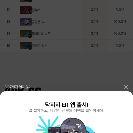
12
0.1
%
0.0
%
탭루트
13
0.1
%
100.0
%
클링온 부츠
14
0.1
%
100.0
%
글레이셜 슈즈
미라지 워커
15
0.1
%
0.0
%
7일간 열지 않기
닥지지 ER 앱 출시!
리그오브레전드 전적검색 포로지지
PORO.GG
앱 설치하고, 다양한 정보와 혜택을 확인하세요.
전략적팀전투 TFT 전적검색 롤체지지
LOLCHESS.GG
메이플스토리 종합통계
MAPLE.GG
발로란트 전적검색
VALORANT.DAK.GG
배틀그라운드 전적검색
PUBG.DAK.GG