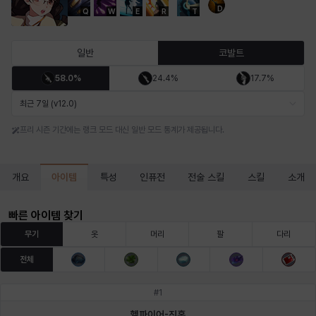
D
Q
W
E
R
T
마르티나
마이
마커스
매그너스
미르카
바냐
일반
코발트
58.0%
24.4%
17.7%
바바라
버니스
블레어
비앙카
비형
샬럿
최근 7일 (v12.0)
프리 시즌 기간에는 랭크 모드 대신 일반 모드 통계가 제공됩니다.
셀린
쇼우
쇼이치
수아
슈린
시셀라
아이템
개요
특성
인퓨전
전술 스킬
스킬
소개
실비아
아델라
아드리아나
아디나
아르다
아비게일
빠른 아이템 찾기
무기
옷
머리
팔
다리
전체
아야
아이솔
아이작
알렉스
알론소
얀
#
1
헬파이어-진홍