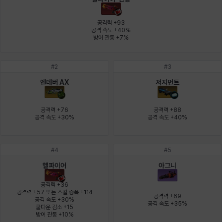
에스텔
에이든
에키온
엘레나
엠마
요한
공격력 +93

공격 속도 +40%

방어 관통 +7%
윌리엄
유민
유스티나
유키
이렘
이바
#
2
#
3
엔데버 AX
저지먼트
이슈트반
이안
일레븐
자히르
재키
제니
공격력 +76

공격력 +88

공격 속도 +30%
공격 속도 +40%
츠바메
카밀로
카티야
칼라
캐시
케네스
#
4
#
5
헬파이어
아그니
코렐라인
크레이버
클로에
키아라
타지아
테오도르
공격력 +36

공격력 +57 또는 스킬 증폭 +114

공격력 +69

공격 속도 +30%

공격 속도 +35%
쿨다운 감소 +15

펜리르
펠릭스
프리야
피오라
피올로
하트
방어 관통 +10%