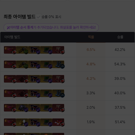
최종 아이템 빌드
헤이즈
헨리
승률 0% 표시
현우
혜진
히스이
아이템 순서 통계
가 추가되었습니다. 화살표를 눌러 확인하세요!
아이템 빌드
픽률
승률
6.5
%
42.2
%
4.8
%
54.3
%
4.2
%
39.0
%
3.3
%
40.0
%
2.0
%
37.5
%
1.9
%
51.4
%