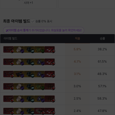
시야 +1
헤이즈
헨리
현우
혜진
히스이
최종 아이템 빌드
승률 0% 표시
아이템 순서 통계
가 추가되었습니다. 화살표를 눌러 확인하세요!
아이템 빌드
픽률
승률
5.8
%
38.2
%
4.1
%
61.5
%
3.1
%
48.3
%
3.0
%
57.1
%
2.5
%
58.3
%
2.4
%
47.8
%