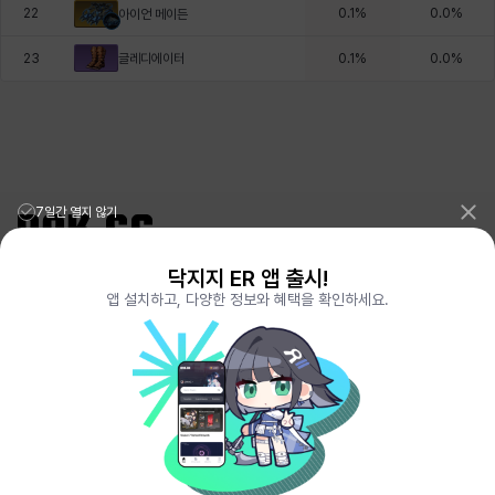
22
0.1
%
0.0
%
아이언 메이든
글레디에이터
23
0.1
%
0.0
%
7일간 열지 않기
닥지지 ER 앱 출시!
리그오브레전드 전적검색 포로지지
PORO.GG
앱 설치하고, 다양한 정보와 혜택을 확인하세요.
전략적팀전투 TFT 전적검색 롤체지지
LOLCHESS.GG
메이플스토리 종합통계
MAPLE.GG
발로란트 전적검색
VALORANT.DAK.GG
배틀그라운드 전적검색
PUBG.DAK.GG
이터널 리턴 전적검색
ER.DAK.GG
원신 전적검색
GENSHIN.DAK.GG
데드락
DEADLOCK.DAK.GG