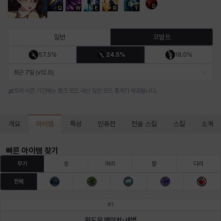
D
Q
W
E
R
T
마르티나
마이
마커스
매그너스
미르카
바냐
일반
코발트
57.5%
24.5%
18.0%
바바라
버니스
블레어
비앙카
비형
샬럿
최근 7일 (v12.0)
프리 시즌 기간에는 랭크 모드 대신 일반 모드 통계가 제공됩니다.
셀린
쇼우
쇼이치
수아
슈린
시셀라
아이템
개요
특성
인퓨전
전술 스킬
스킬
소개
실비아
아델라
아드리아나
아디나
아르다
아비게일
빠른 아이템 찾기
무기
옷
머리
팔
다리
전체
아야
아이솔
아이작
알렉스
알론소
얀
#
1
위도우 메이커-새벽