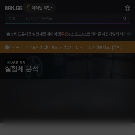
이터널 리턴
순위표
유니온
실험체
통계
아이템
루트
e스포츠/스트리머
즐겨찾기
멀티서치
파티
<시즌 11 성적표>가 업데이트 되었습니다. 지금 확인해보세요! [클릭]
DAK.GG
실험체 분석