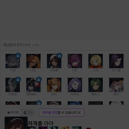
가넷
나딘
나타폰
니아
니키
다니엘
다르코
데비&마를렌
띠아
라우라
레녹스
레니
라이트
다크
테마를 변경
할 수 있습니다.
레온
로지
루크
르노어
리 다이린
리오
저격총
아야