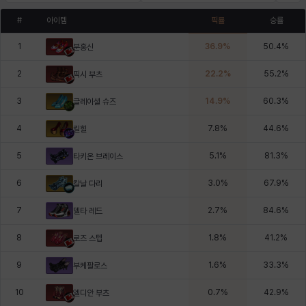
#
아이템
픽률
승률
1
36.9
%
50.4
%
분홍신
2
22.2
%
55.2
%
픽시 부츠
3
14.9
%
60.3
%
글레이셜 슈즈
4
7.8
%
44.6
%
킬힐
5
5.1
%
81.3
%
타키온 브레이스
6
3.0
%
67.9
%
칼날 다리
7
2.7
%
84.6
%
델타 레드
8
1.8
%
41.2
%
로즈 스텝
9
1.6
%
33.3
%
부케팔로스
10
0.7
%
42.9
%
엘디안 부츠