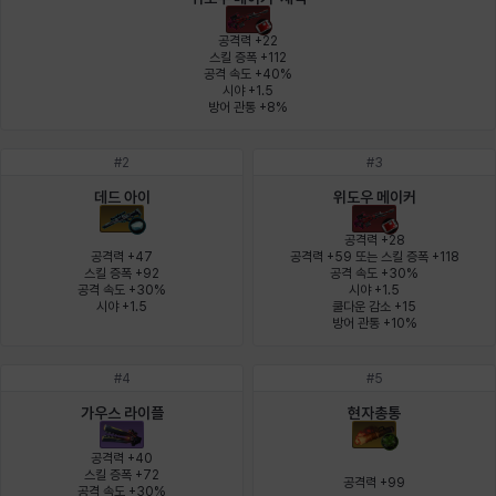
에스텔
에이든
에키온
엘레나
엠마
요한
공격력 +22

스킬 증폭 +112

공격 속도 +40%

시야 +1.5

윌리엄
유민
유스티나
유키
이렘
이바
방어 관통 +8%
#
2
#
3
이슈트반
이안
일레븐
자히르
재키
제니
데드 아이
위도우 메이커
공격력 +28

공격력 +47

공격력 +59 또는 스킬 증폭 +118

스킬 증폭 +92

공격 속도 +30%

츠바메
카밀로
카티야
칼라
캐시
케네스
공격 속도 +30%

시야 +1.5

시야 +1.5
쿨다운 감소 +15

방어 관통 +10%
코렐라인
크레이버
클로에
키아라
타지아
테오도르
#
4
#
5
가우스 라이플
현자총통
공격력 +40

펜리르
펠릭스
프리야
피오라
피올로
하트
스킬 증폭 +72

공격력 +99
공격 속도 +30%
