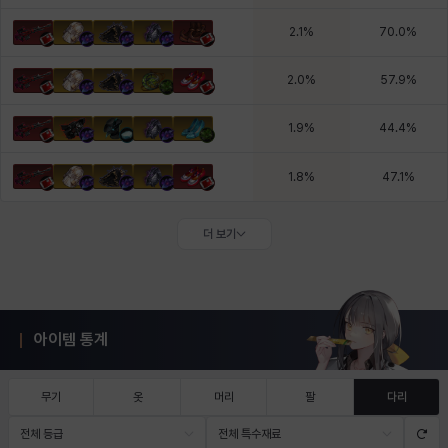
2.1
%
70.0
%
2.0
%
57.9
%
1.9
%
44.4
%
1.8
%
47.1
%
더 보기
아이템 통계
무기
옷
머리
팔
다리
전체 등급
전체 특수재료