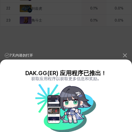
22
0.1
%
0.0
%
剑齿虎
角斗士
23
0.1
%
0.0
%
7天内请勿打开
DAK.GG(ER) 应用程序已推出！
获取应用程序以获取更多信息和奖励。
League of Legends Stats
PORO.GG
Teamfight Tactics Stats
LOLCHESS.GG
Valorant Stats
VALORANT.DAK.GG
PUBG Stats
PUBG.DAK.GG
Eternal Return Stats
ER.DAK.GG
Genshin Impact Stats
GENSHIN.DAK.GG
Deadlock
DEADLOCK.DAK.GG