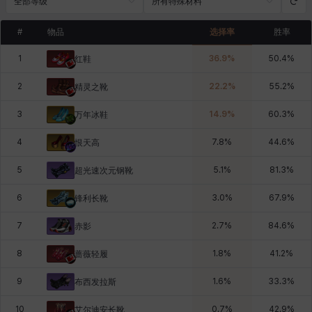
全部等级
所有特殊材料
#
物品
选择率
胜率
1
36.9
%
50.4
%
红鞋
2
22.2
%
55.2
%
精灵之靴
3
14.9
%
60.3
%
万年冰鞋
4
7.8
%
44.6
%
恨天高
5
5.1
%
81.3
%
超光速次元钢靴
6
3.0
%
67.9
%
锋利长靴
7
2.7
%
84.6
%
赤影
8
1.8
%
41.2
%
蔷薇轻履
9
1.6
%
33.3
%
布西发拉斯
10
0.7
%
42.9
%
艾尔迪安长靴