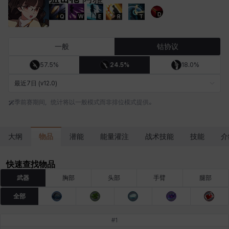
D
Q
W
E
R
T
卡洛琳
卡米洛
卡缇娅
卢克
厄喀翁
哈特
一般
钴协议
57.5%
24.5%
18.0%
埃琳娜
埃索
塔齐娅
夏洛特
奇娅拉
妮娅
最近7日 (v12.0)
季前赛期间，统计将以一般模式而非排位模式提供。
妮琪
威廉
娜町
尤斯蒂娜
布莱尔
希瑟拉
物品
大纲
潜能
能量灌注
战术技能
技能
介
席琳
彰一
慧珍
扎希尔
扬
普里亚
快速查找物品
武器
胸部
头部
手臂
腿部
全部
李黛琳
杰琪
梅
比安卡
洛兹
海因茨
#
1