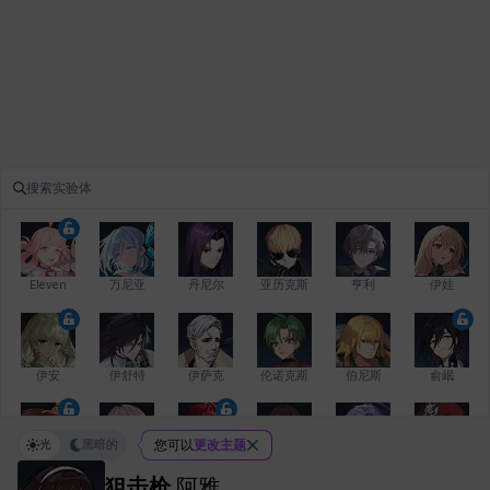
Eleven
万尼亚
丹尼尔
亚历克斯
亨利
伊娃
伊安
伊舒特
伊萨克
伦诺克斯
伯尼斯
俞岷
光
黑暗的
您可以
更改主题
修凯
克洛伊
克雷弗
凯希
劳拉
卡拉
狙击枪
阿雅