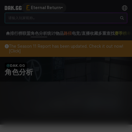
Eternal Return
排行榜
联盟
角色分析
统计
物品
路径
电竞/直播
收藏
多重查找
赛季榜单
The Season 11 Report has been updated. Check it out now!
[Click]
DAK.GG
角色分析