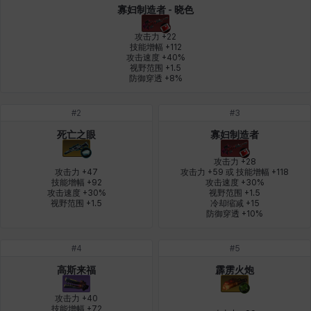
寡妇制造者 - 晓色
燕翼
爱琳
玄佑
玛蒂娜
珍妮
皮奥洛
攻击力 +22

技能增幅 +112

攻击速度 +40%

视野范围 +1.5

盖瑞特
秀雅
米尔卡
约翰
纳塔朋
翡翠
防御穿透 +8%
#
2
#
3
肯尼思
艾丝蒂尔
艾比盖尔
艾玛
艾登
芬里尔
死亡之眼
寡妇制造者
攻击力 +28

攻击力 +47

攻击力 +59 或 技能增幅 +118

技能增幅 +92

攻击速度 +30%

芭芭拉
莉央
莉诺尔
菲欧娜
蒂娅
西奥多
攻击速度 +30%

视野范围 +1.5

视野范围 +1.5
冷却缩减 +15

防御穿透 +10%
西尔维娅
费利克斯
达尔科
里昂
阿尔达
阿德拉
#
4
#
5
高斯来福
霹雳火炮
攻击力 +40

阿德瑞娜
阿迪娜
阿隆索
阿雅
雪
雪琳
技能增幅 +72
