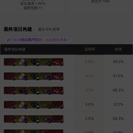
攻击力 +99
攻击速度 +30%

视野范围 +1
雷妮
马库斯
马格努斯
黛比&玛莲
鼻荆
最终项目构建
显示 0% 胜率
已添加
物品顺序统计
。点击箭头查看！
最终项目构建
选择率
胜率
5.8
%
38.2
%
4.1
%
61.5
%
3.1
%
48.3
%
3.0
%
57.1
%
2.5
%
58.3
%