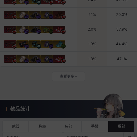
2.4
%
47.8
%
2.1
%
70.0
%
2.0
%
57.9
%
1.9
%
44.4
%
1.8
%
47.1
%
查看更多
物品统计
武器
胸部
头部
手臂
腿部