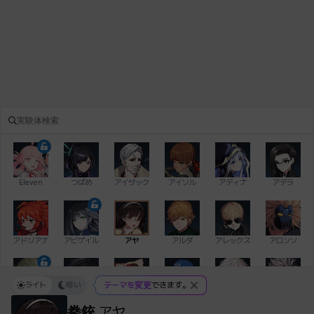
Eleven
つばめ
アイザック
アイソル
アディナ
アデラ
アドリアナ
アビゲイル
アヤ
アルダ
アレックス
アロンソ
ライト
暗い
テーマを変更
できます。
イアン
イシュトヴァーン
イレム
ウィリアム
エイデン
エキオン
拳銃
アヤ