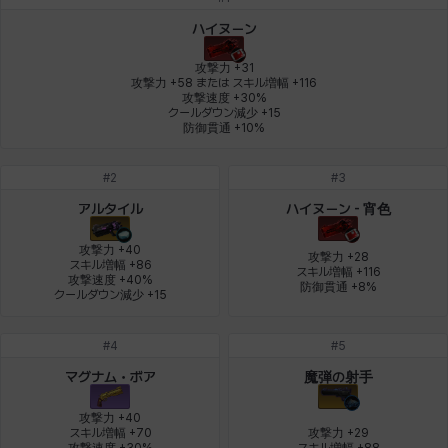
デビー&マーリン
ナタポン
ナディン
ニア
ニッキー
ハート
ハイヌーン
攻撃力 +31

攻撃力 +58 または スキル増幅 +116

攻撃速度 +30%

バニス
バーバラ
ヒスイ
ヒョヌ
ビアンカ
ビヒョン
クールダウン減少 +15

防御貫通 +10%
#
2
#
3
ピオロ
フィオラ
フェリックス
フェンリル
ブレア
プリヤ
アルタイル
ハイヌーン - 宵色
攻撃力 +40

攻撃力 +28

スキル増幅 +86

スキル増幅 +116

ヘイズ
ヘジン
ヘンリー
マイ
マグヌス
マルティナ
攻撃速度 +40%

防御貫通 +8%
クールダウン減少 +15
#
4
#
5
マーカス
ミルカ
ヤン
ユスティナ
ユミン
ヨハン
マグナム・ボア
魔弾の射手
攻撃力 +40

スキル増幅 +70

攻撃力 +29

ラウラ
ルク
レオン
レニ
レノア
レノックス
攻撃速度 +30%

スキル増幅 +88