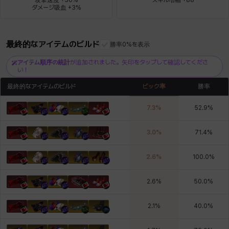
ダメージ吸血 +3%
ロッジ
ヴァーニャ
彰一
莉央
雪
最終的なアイテムのビルド
勝率0%を表示
アイテム順序の統計
が追加されました。矢印をタップして確認してくださ
い！
最終的なアイテムのビルド
ピック率
勝率
7.3
%
52.9
%
3.0
%
71.4
%
2.6
%
100.0
%
2.6
%
50.0
%
2.1
%
40.0
%