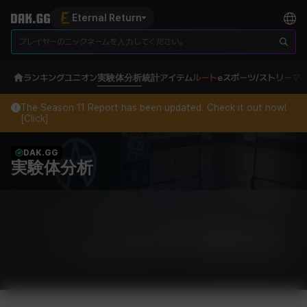
Eternal Return
ランキング
ユニオン
実験体分析
統計
アイテム
ルート
eスポーツ/ストリーマ
The Season 11 Report has been updated. Check it out now!
[Click]
DAK.GG
実験体分析