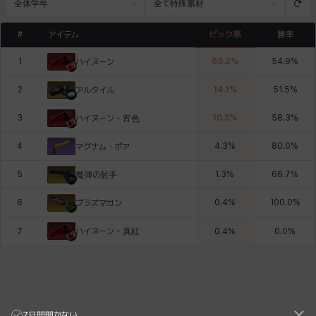
全体学年
全て特殊素材
#
アイテム
ピック率
勝率
1
69.2
%
54.9
%
ハイヌーン
2
14.1
%
51.5
%
アルタイル
3
10.3
%
58.3
%
ハイヌーン - 宵色
4
4.3
%
80.0
%
マグナム・ボア
5
1.3
%
66.7
%
魔弾の射手
6
0.4
%
100.0
%
プラズマガン
ハイヌーン - 真紅
7
0.4
%
0.0
%
7日間開かない