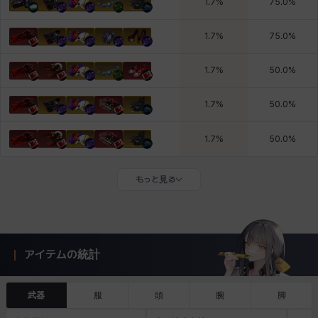
1.7
%
75.0
%
1.7
%
75.0
%
1.7
%
50.0
%
1.7
%
50.0
%
1.7
%
50.0
%
もっと見る
アイテムの統計
武器
服
頭
腕
脚