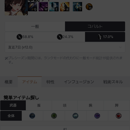
D
Q
W
E
R
T
エステル
エマ
エレナ
エヴァ
カティア
カミロ
一般
コバルト
58.8%
24.3%
17.0%
カーラ
ガーネット
キアラ
キャッシー
クレイヴァー
クロエ
直近7日 (v12.0)
プレシーズン期間には、ランクモードの代わりに一般モード統計が提供されま
す。
ケネス
コラライン
ザヒル
シウカイ
シセラ
シャーロット
アイテム
概要
特性
インフュージョン
戦術スキル
シュリン
シルヴィア
ジェニー
ジャッキー
スア
セリーヌ
簡単アイテム探し
武器
服
頭
腕
脚
タジア
ダイリン
ダニエル
ダルコ
ティア
テオドール
全体
#
1