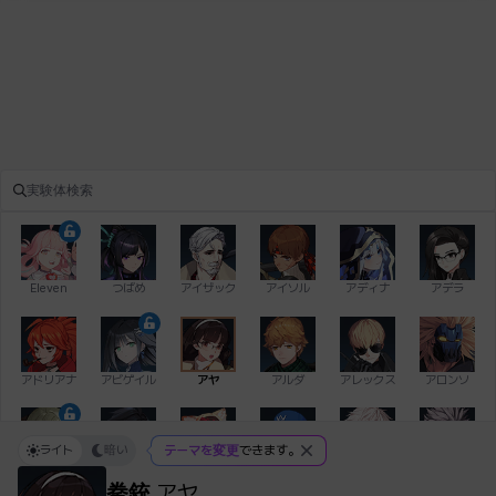
Eleven
つばめ
アイザック
アイソル
アディナ
アデラ
アドリアナ
アビゲイル
アヤ
アルダ
アレックス
アロンソ
ライト
暗い
テーマを変更
できます。
イアン
イシュトヴァーン
イレム
ウィリアム
エイデン
エキオン
拳銃
アヤ