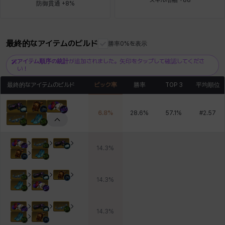
防御貫通 +8%
ロッジ
ヴァーニャ
彰一
莉央
雪
最終的なアイテムのビルド
勝率0%を表示
アイテム順序の統計
が追加されました。矢印をタップして確認してくださ
い！
最終的なアイテムのビルド
ピック率
勝率
TOP 3
平均順位
6.8
%
28.6
%
57.1
%
#
2.57
14.3
%
14.3
%
14.3
%