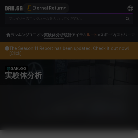
Eternal Return
ランキング
ユニオン
実験体分析
統計
アイテム
ルート
eスポーツ/ストリーマ
The Season 11 Report has been updated. Check it out now!
[Click]
DAK.GG
実験体分析