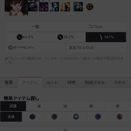
D
Q
W
E
R
T
エステル
エマ
エレナ
エヴァ
カティア
カミロ
一般
コバルト
44.6%
36.2%
19.1%
カーラ
ガーネット
キアラ
キャッシー
クレイヴァー
クロエ
ダイヤモンド+
直近7日 (v12.0)
プレシーズン期間には、ランクモードの代わりに一般モード統計が提供されま
す。
ケネス
コラライン
ザヒル
シウカイ
シセラ
シャーロット
アイテム
概要
ルート
特性
戦術スキル
スキル
シュリン
シルヴィア
ジェニー
ジャッキー
スア
セリーヌ
簡単アイテム探し
武器
服
頭
腕
脚
タジア
ダイリン
ダニエル
ダルコ
ティア
テオドール
全体
#
1