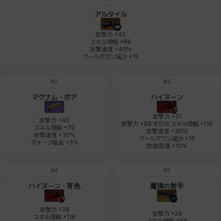
デビー&マーリン
ナタポン
ナディン
ニア
ニッキー
ハート
アルタイル
攻撃力 +40

スキル増幅 +86

攻撃速度 +40%

バニス
バーバラ
ヒスイ
ヒョヌ
ビアンカ
ビヒョン
クールダウン減少 +15
#
2
#
3
ピオロ
フィオラ
フェリックス
フェンリル
ブレア
プリヤ
マグナム・ボア
ハイヌーン
攻撃力 +31

攻撃力 +40

攻撃力 +58 または スキル増幅 +116

スキル増幅 +70

攻撃速度 +30%

ヘイズ
ヘジン
ヘンリー
マイ
マグヌス
マルティナ
攻撃速度 +30%

クールダウン減少 +15

ダメージ吸血 +3%
防御貫通 +10%
#
4
#
5
マーカス
ミルカ
ヤン
ユスティナ
ユミン
ヨハン
ハイヌーン - 宵色
魔弾の射手
攻撃力 +28

攻撃力 +29

ラウラ
ルク
レオン
レニ
レノア
レノックス
スキル増幅 +116

スキル増幅 +88