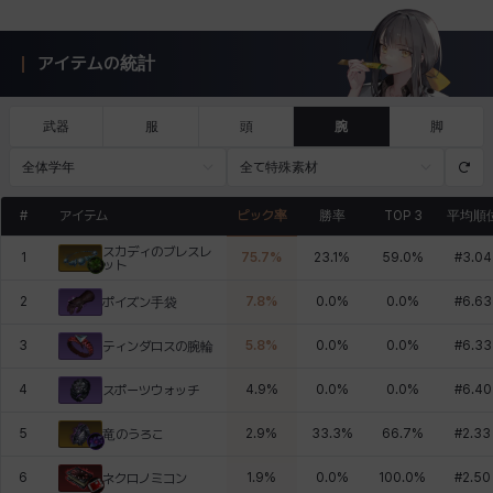
アイテムの統計
武器
服
頭
腕
脚
全体学年
全て特殊素材
#
アイテム
ピック率
勝率
TOP 3
平均順
スカディのブレスレ
1
75.7
%
23.1
%
59.0
%
#
3.04
ット
2
7.8
%
0.0
%
0.0
%
#
6.63
ポイズン手袋
3
5.8
%
0.0
%
0.0
%
#
6.33
ティンダロスの腕輪
4
4.9
%
0.0
%
0.0
%
#
6.40
スポーツウォッチ
5
2.9
%
33.3
%
66.7
%
#
2.33
竜のうろこ
6
1.9
%
0.0
%
100.0
%
#
2.50
ネクロノミコン