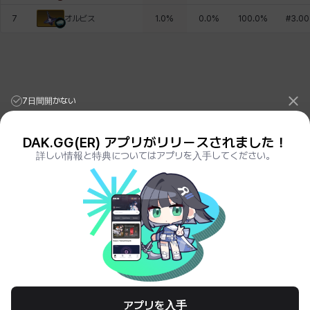
オルビス
7
1.0
%
0.0
%
100.0
%
#
3.00
7日間開かない
DAK.GG(ER) アプリがリリースされました！
詳しい情報と特典についてはアプリを入手してください。
League of Legends Stats
PORO.GG
Teamfight Tactics Stats
LOLCHESS.GG
Valorant Stats
VALORANT.DAK.GG
PUBG Stats
PUBG.DAK.GG
Eternal Return Stats
ER.DAK.GG
Genshin Impact Stats
GENSHIN.DAK.GG
Deadlock
DEADLOCK.DAK.GG
Terms of Service
Privacy Notice
アプリを入手
© All Rights Reserved. Hosted by PlayXP Inc. Eternal Return and all related