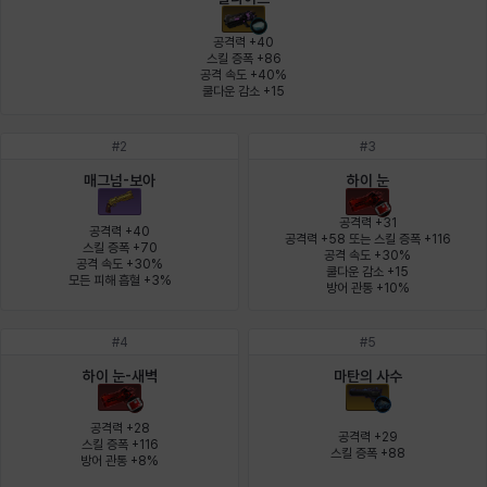
에스텔
에이든
에키온
엘레나
엠마
요한
공격력 +40

스킬 증폭 +86

공격 속도 +40%

쿨다운 감소 +15
윌리엄
유민
유스티나
유키
이렘
이바
#
2
#
3
매그넘-보아
하이 눈
이슈트반
이안
일레븐
자히르
재키
제니
공격력 +31

공격력 +40

공격력 +58 또는 스킬 증폭 +116

스킬 증폭 +70

공격 속도 +30%

공격 속도 +30%

쿨다운 감소 +15

츠바메
카밀로
카티야
칼라
캐시
케네스
모든 피해 흡혈 +3%
방어 관통 +10%
#
4
#
5
코렐라인
크레이버
클로에
키아라
타지아
테오도르
하이 눈-새벽
마탄의 사수
공격력 +28

공격력 +29

스킬 증폭 +116

스킬 증폭 +88
펜리르
펠릭스
프리야
피오라
피올로
하트
방어 관통 +8%