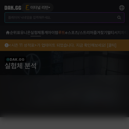
이터널 리턴
순위표
유니온
실험체
통계
아이템
루트
e스포츠/스트리머
즐겨찾기
멀티서치
파티
<시즌 11 성적표>가 업데이트 되었습니다. 지금 확인해보세요! [클릭]
DAK.GG
실험체 분석