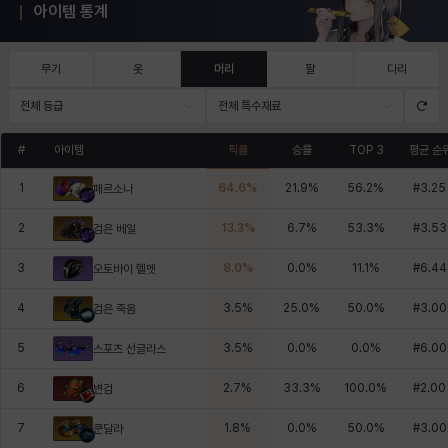
아이템 통계
무기
옷
머리
팔
다리
전체 등급
전체 특수재료
#
아이템
픽률
승률
TOP 3
평균 순
1
64.6
%
21.9
%
56.2
%
#
3.25
페르소나
2
13.3
%
6.7
%
53.3
%
#
3.53
검은 베일
3
8.0
%
0.0
%
11.1
%
#
6.44
오토바이 헬멧
4
3.5
%
25.0
%
50.0
%
#
3.00
검은 죽음
5
3.5
%
0.0
%
0.0
%
#
6.00
스포츠 선글라스
6
2.7
%
33.3
%
100.0
%
#
2.00
변검
7
1.8
%
0.0
%
50.0
%
#
3.00
쿤달라