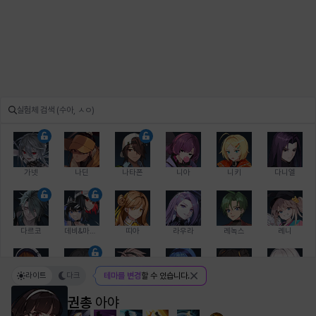
가넷
나딘
나타폰
니아
니키
다니엘
다르코
데비&마를렌
띠아
라우라
레녹스
레니
라이트
다크
테마를 변경
할 수 있습니다.
레온
로지
루크
르노어
리 다이린
리오
권총
아야