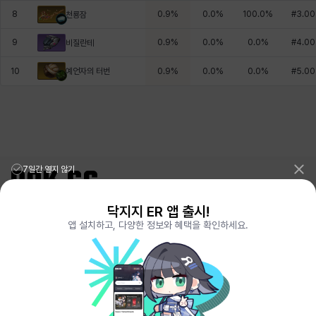
8
0.9
%
0.0
%
100.0
%
#
3.00
천룡잠
9
0.9
%
0.0
%
0.0
%
#
4.00
비질란테
예언자의 터번
10
0.9
%
0.0
%
0.0
%
#
5.00
7일간 열지 않기
닥지지 ER 앱 출시!
리그오브레전드 전적검색 포로지지
PORO.GG
앱 설치하고, 다양한 정보와 혜택을 확인하세요.
전략적팀전투 TFT 전적검색 롤체지지
LOLCHESS.GG
메이플스토리 종합통계
MAPLE.GG
발로란트 전적검색
VALORANT.DAK.GG
배틀그라운드 전적검색
PUBG.DAK.GG
이터널 리턴 전적검색
ER.DAK.GG
원신 전적검색
GENSHIN.DAK.GG
데드락
DEADLOCK.DAK.GG