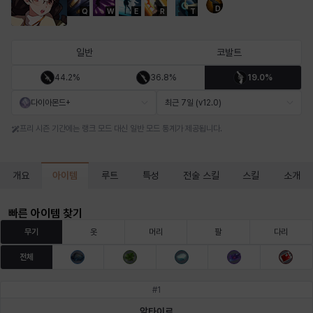
D
Q
W
E
R
T
마르티나
마이
마커스
매그너스
미르카
바냐
일반
코발트
44.2%
36.8%
19.0%
바바라
버니스
블레어
비앙카
비형
샬럿
다이아몬드+
최근 7일 (v12.0)
프리 시즌 기간에는 랭크 모드 대신 일반 모드 통계가 제공됩니다.
셀린
쇼우
쇼이치
수아
슈린
시셀라
아이템
개요
루트
특성
전술 스킬
스킬
소개
실비아
아델라
아드리아나
아디나
아르다
아비게일
빠른 아이템 찾기
무기
옷
머리
팔
다리
전체
아야
아이솔
아이작
알렉스
알론소
얀
#
1
알타이르