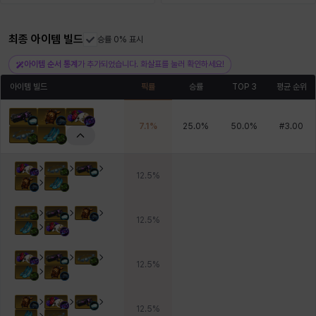
최종 아이템 빌드
헤이즈
헨리
승률 0% 표시
현우
혜진
히스이
아이템 순서 통계
가 추가되었습니다. 화살표를 눌러 확인하세요!
아이템 빌드
픽률
승률
TOP 3
평균 순위
7.1
%
25.0
%
50.0
%
#
3.00
12.5
%
12.5
%
12.5
%
12.5
%