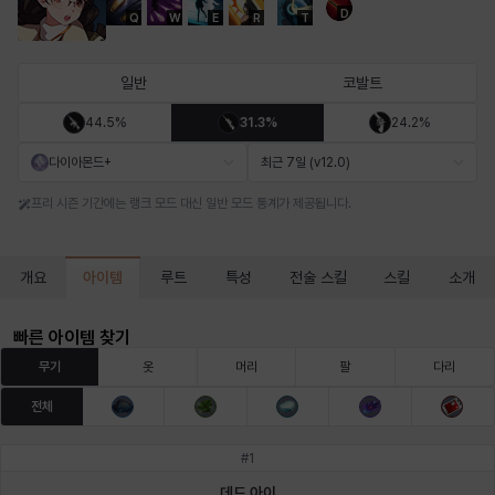
D
Q
W
E
R
T
마르티나
마이
마커스
매그너스
미르카
바냐
일반
코발트
44.5%
31.3%
24.2%
바바라
버니스
블레어
비앙카
비형
샬럿
다이아몬드+
최근 7일 (v12.0)
프리 시즌 기간에는 랭크 모드 대신 일반 모드 통계가 제공됩니다.
셀린
쇼우
쇼이치
수아
슈린
시셀라
아이템
개요
루트
특성
전술 스킬
스킬
소개
실비아
아델라
아드리아나
아디나
아르다
아비게일
빠른 아이템 찾기
무기
옷
머리
팔
다리
전체
아야
아이솔
아이작
알렉스
알론소
얀
#
1
데드 아이