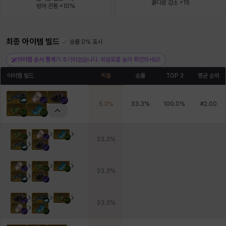
쿨다운 감소 +15
방어 관통 +10%
헤이즈
헨리
현우
혜진
히스이
최종 아이템 빌드
승률 0% 표시
아이템 순서 통계
가 추가되었습니다. 화살표를 눌러 확인하세요!
아이템 빌드
픽률
승률
TOP 3
평균 순위
5.3
%
33.3
%
100.0
%
#
2.00
33.3
%
33.3
%
33.3
%