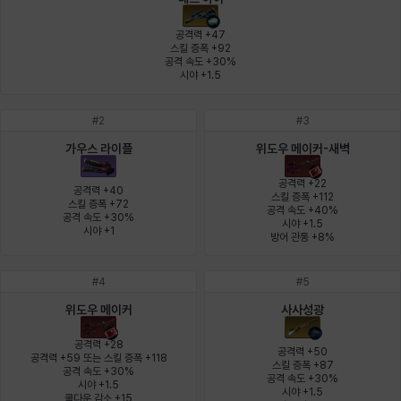
에스텔
에이든
에키온
엘레나
엠마
요한
공격력 +47

스킬 증폭 +92

공격 속도 +30%

시야 +1.5
윌리엄
유민
유스티나
유키
이렘
이바
#
2
#
3
가우스 라이플
위도우 메이커-새벽
이슈트반
이안
일레븐
자히르
재키
제니
공격력 +22

공격력 +40

스킬 증폭 +112

스킬 증폭 +72

공격 속도 +40%

공격 속도 +30%

시야 +1.5

츠바메
카밀로
카티야
칼라
캐시
케네스
시야 +1
방어 관통 +8%
#
4
#
5
코렐라인
크레이버
클로에
키아라
타지아
테오도르
위도우 메이커
사사성광
공격력 +28

공격력 +50

공격력 +59 또는 스킬 증폭 +118

스킬 증폭 +87

공격 속도 +30%

펜리르
펠릭스
프리야
피오라
피올로
하트
공격 속도 +30%

시야 +1.5

시야 +1.5

쿨다운 감소 +15
