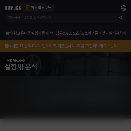
이터널 리턴
순위표
유니온
실험체
통계
아이템
루트
e스포츠/스트리머
즐겨찾기
멀티서치
파티
<시즌 11 성적표>가 업데이트 되었습니다. 지금 확인해보세요! [클릭]
DAK.GG
실험체 분석