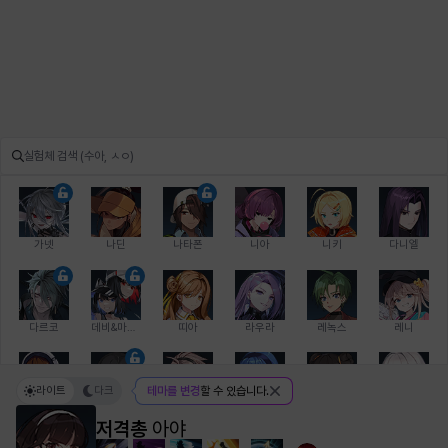
가넷
나딘
나타폰
니아
니키
다니엘
다르코
데비&마를렌
띠아
라우라
레녹스
레니
라이트
다크
테마를 변경
할 수 있습니다.
레온
로지
루크
르노어
리 다이린
리오
저격총
아야