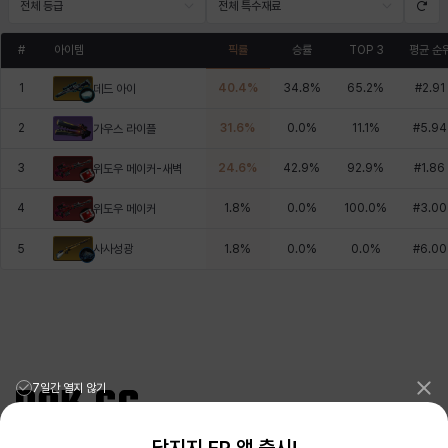
전체 등급
전체 특수재료
#
아이템
픽률
승률
TOP 3
평균 순
1
40.4
%
34.8
%
65.2
%
#
2.91
데드 아이
2
31.6
%
0.0
%
11.1
%
#
5.94
가우스 라이플
3
24.6
%
42.9
%
92.9
%
#
1.86
위도우 메이커-새벽
4
1.8
%
0.0
%
100.0
%
#
3.00
위도우 메이커
사사성광
5
1.8
%
0.0
%
0.0
%
#
6.00
7일간 열지 않기