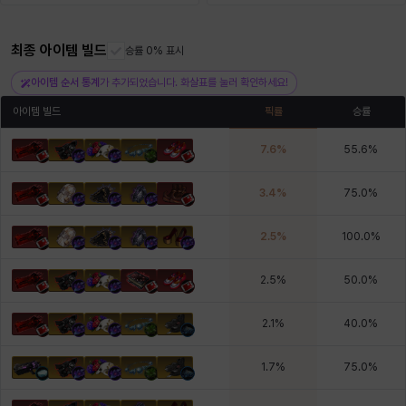
최종 아이템 빌드
헤이즈
헨리
승률 0% 표시
현우
혜진
히스이
아이템 순서 통계
가 추가되었습니다. 화살표를 눌러 확인하세요!
아이템 빌드
픽률
승률
7.6
%
55.6
%
3.4
%
75.0
%
2.5
%
100.0
%
2.5
%
50.0
%
2.1
%
40.0
%
1.7
%
75.0
%