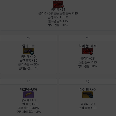
에스텔
에이든
에키온
엘레나
엠마
요한
공격력 +31

공격력 +58 또는 스킬 증폭 +116

공격 속도 +30%

쿨다운 감소 +15

윌리엄
유민
유스티나
유키
이렘
이바
방어 관통 +10%
#
2
#
3
이슈트반
이안
일레븐
자히르
재키
제니
알타이르
하이 눈-새벽
공격력 +40

공격력 +28

스킬 증폭 +86

스킬 증폭 +116

공격 속도 +40%

방어 관통 +8%
츠바메
카밀로
카티야
칼라
캐시
케네스
쿨다운 감소 +15
#
4
#
5
코렐라인
크레이버
클로에
키아라
타지아
테오도르
매그넘-보아
마탄의 사수
공격력 +40

스킬 증폭 +70

공격력 +29

공격 속도 +30%

스킬 증폭 +88
펜리르
펠릭스
프리야
피오라
피올로
하트
모든 피해 흡혈 +3%