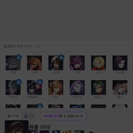
가넷
나딘
나타폰
니아
니키
다니엘
다르코
데비&마를렌
띠아
라우라
레녹스
레니
라이트
다크
테마를 변경
할 수 있습니다.
레온
로지
루크
르노어
리 다이린
리오
권총
아야