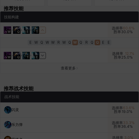
推荐技能
燕翼
爱琳
玄佑
玛蒂娜
珍妮
皮奥洛
技能构建
选择率
60.6
%
W
Q
E
T
胜率
30.0
%
盖瑞特
秀雅
米尔卡
约翰
纳塔朋
翡翠
E
W
Q
W
W
R
W
Q
W
Q
R
Q
Q
E
E
选择率
12.1
%
W
Q
T
E
胜率
25.0
%
肯尼思
艾丝蒂尔
艾比盖尔
艾玛
艾登
芬里尔
查看更多
芭芭拉
莉央
莉诺尔
菲欧娜
蒂娅
西奥多
推荐战术技能
战术技能
选择率
63.6
%
闪灵
西尔维娅
费利克斯
达尔科
里昂
阿尔达
阿德拉
胜率
19.0
%
选择率
33.3
%
斥力弹
胜率
36.4
%
阿德瑞娜
阿迪娜
阿隆索
阿雅
雪
雪琳
选择率
3.0
%