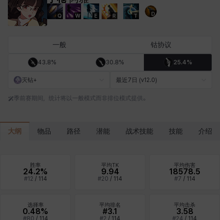
D
Q
W
E
R
T
卡洛琳
卡米洛
卡缇娅
卢克
厄喀翁
哈特
一般
钴协议
43.8%
30.8%
25.4%
埃琳娜
埃索
塔齐娅
夏洛特
奇娅拉
妮娅
灭钻+
最近7日 (v12.0)
季前赛期间，统计将以一般模式而非排位模式提供。
妮琪
威廉
娜町
尤斯蒂娜
布莱尔
希瑟拉
大纲
物品
路径
潜能
战术技能
技能
介绍
席琳
彰一
慧珍
扎希尔
扬
普里亚
胜率
平均TK
平均伤害
24.2%
9.94
18578.5
#
12
/
114
#
20
/
114
#
7
/
114
李黛琳
杰琪
梅
比安卡
洛兹
海因茨
选择率
平均排名
平均击杀
0.48%
#3.1
3.58
#
80
/
114
#
2
/
114
#
24
/
114