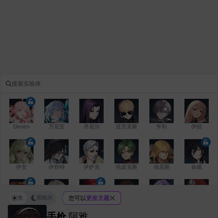
Eleven
万尼亚
丹尼尔
亚历克斯
亨利
伊娃
伊安
伊舒特
伊萨克
伦诺克斯
伯尼斯
俞岷
光
黑暗的
您可以
更改主题
修凯
克洛伊
克雷弗
凯希
劳拉
卡拉
手枪
阿雅