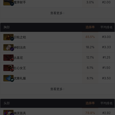
魔弹射手
3.0
%
#
2.00
查看更多
胸部
选择率
平均排名
45.5
%
#
3.00
日轮之铠
18.2
%
#
3.33
神职法衣
12.1
%
#
1.25
比基尼
6.1
%
#
1.50
红心女王
优雅礼服
6.1
%
#
3.50
查看更多
头部
选择率
平均排名
78.8
%
#
2.92
幽灵面具