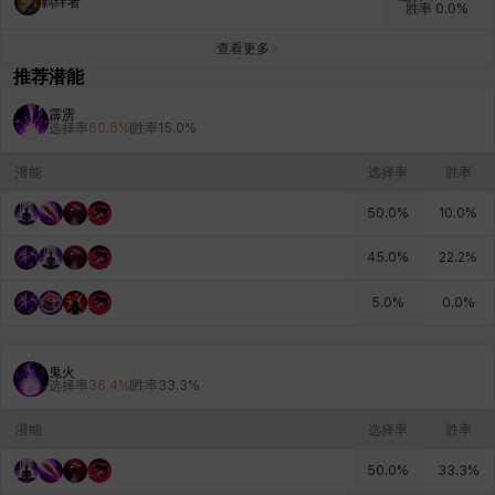
羁绊者
胜率
0.0
%
查看更多
推荐潜能
雷妮
马库斯
马格努斯
黛比&玛莲
鼻荆
霹雳
选择率
60.6
%
胜率
15.0
%
潜能
选择率
胜率
50.0
%
10.0
%
45.0
%
22.2
%
5.0
%
0.0
%
鬼火
选择率
36.4
%
胜率
33.3
%
潜能
选择率
胜率
50.0
%
33.3
%