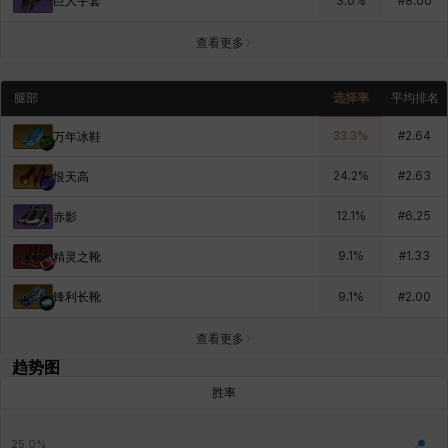
巨人手套
3.0
%
#
8.00
查看更多
腿部
选择率
平均排名
33.3
%
#
2.64
万年冰鞋
24.2
%
#
2.63
恨天高
12.1
%
#
6.25
赤影
9.1
%
#
1.33
精灵之靴
锋利长靴
9.1
%
#
2.00
查看更多
趋势图
胜率