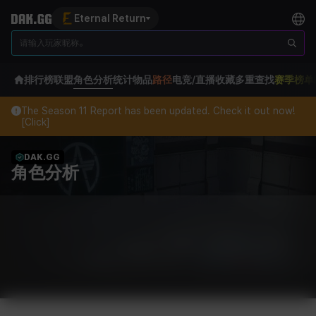
Eternal Return
排行榜
联盟
角色分析
统计
物品
路径
电竞/直播
收藏
多重查找
赛季榜单
The Season 11 Report has been updated. Check it out now!
[Click]
DAK.GG
角色分析