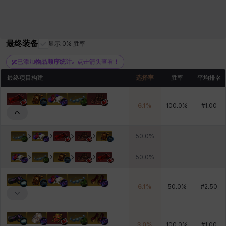
最终装备
显示 0% 胜率
已添加
物品顺序统计
。点击箭头查看！
最终项目构建
选择率
胜率
平均排名
6.1
%
100.0
%
#
1.00
50.0
%
50.0
%
6.1
%
50.0
%
#
2.50
3.0
%
100.0
%
#
1.00