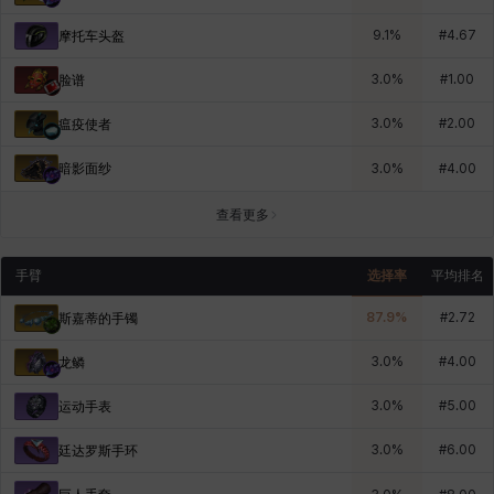
9.1
%
#
4.67
摩托车头盔
3.0
%
#
1.00
脸谱
3.0
%
#
2.00
瘟疫使者
暗影面纱
3.0
%
#
4.00
查看更多
手臂
选择率
平均排名
87.9
%
#
2.72
斯嘉蒂的手镯
3.0
%
#
4.00
龙鳞
3.0
%
#
5.00
运动手表
3.0
%
#
6.00
廷达罗斯手环