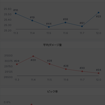
平均ダメージ量
ピック率