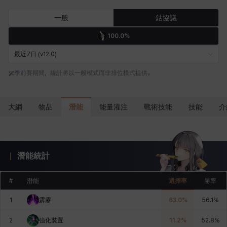
卡米洛
卡緹雅
厄喀翁
哈特
塔齊雅
夏洛特
一般
鈷協議
100.0%
妮婭
妮琪
威廉
娜汀
尤斯蒂娜
布萊爾
最近7日 (v12.0)
季前賽期間，統計將以一般模式而非排位模式提供。
希爾維婭
希瑟拉
席琳
彰一
愛琳
慧珍
潛能
大綱
物品
能量灌注
戰術技能
技能
介
揚
普里亞
李黛琳
查希爾
梅
比安卡
潛能統計
洛茲
海因茨
玹雨
珍妮
琪婭拉
瑪蒂娜
#
潛能
選擇率
勝率
1
霹靂
63.0
%
56.1
%
皮奧洛
盧克
秀凱
秀雅
米爾卡
約翰
2
強化裝置
11.2
%
52.8
%