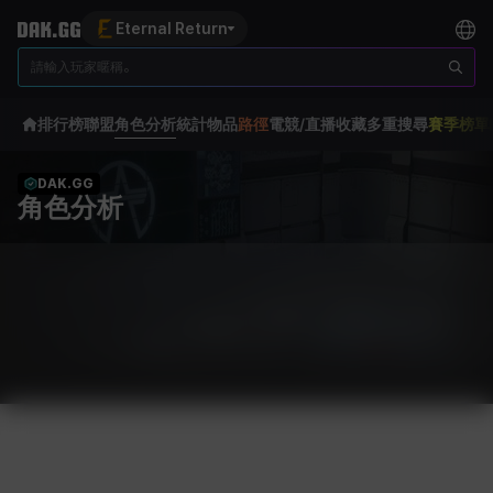
Eternal Return
排行榜
聯盟
角色分析
統計
物品
路徑
電競/直播
收藏
多重搜尋
賽季榜單
DAK.GG
角色分析