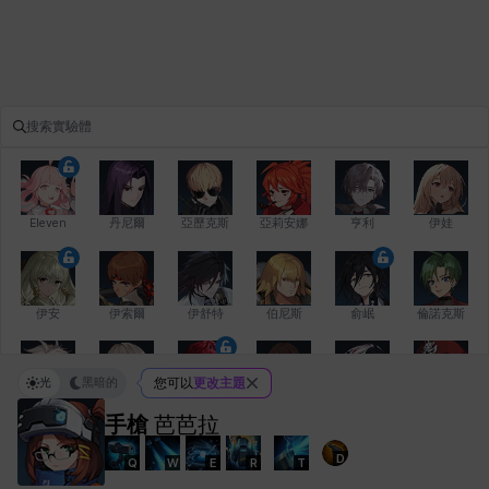
Eleven
丹尼爾
亞歷克斯
亞莉安娜
亨利
伊娃
伊安
伊索爾
伊舒特
伯尼斯
俞岷
倫諾克斯
光
黑暗的
您可以
更改主題
傑琪
克洛伊
克雷弗
凱茜
卡洛琳
卡爾拉
手槍
芭芭拉
D
Q
W
E
R
T