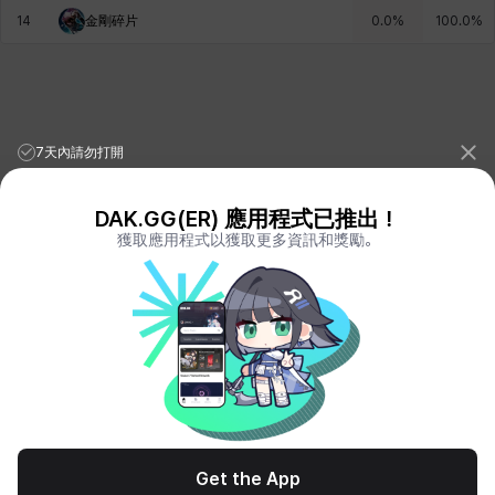
青燕
馬庫斯
馬格努斯
黛比&瑪蓮
鼻荊
14
金剛碎片
0.0
%
100.0
%
7天內請勿打開
DAK.GG(ER) 應用程式已推出！
獲取應用程式以獲取更多資訊和獎勵。
League of Legends Stats
PORO.GG
Teamfight Tactics Stats
LOLCHESS.GG
Valorant Stats
VALORANT.DAK.GG
PUBG Stats
PUBG.DAK.GG
Eternal Return Stats
ER.DAK.GG
Genshin Impact Stats
GENSHIN.DAK.GG
Deadlock
DEADLOCK.DAK.GG
Terms of Service
Privacy Notice
Get the App
© All Rights Reserved. Hosted by PlayXP Inc. Eternal Return and all related