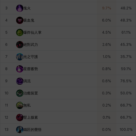
3
鬼火
9.7
%
48.2
%
納塔朋
綾
翡翠
肯尼思
艾比蓋爾
艾琳娜
4
吸血鬼
6.0
%
48.3
%
5
爆炸仙人掌
4.5
%
61.1
%
艾瑪
艾登
艾絲黛爾
艾薩克
艾迪娜
芬里爾
6
絕對武力
2.6
%
45.3
%
7
光之守護
1.0
%
35.7
%
芭芭拉
莉央
莉諾爾
菲利克斯
菲歐拉
萬尼亞
8
星塵蓄勢
0.8
%
59.1
%
9
渦流
0.6
%
76.5
%
蒂亞
蓋瑞特
蘿拉
西奧多
達爾科
里昂
10
治癒裝置
0.3
%
50.0
%
11
無私
0.2
%
66.7
%
阿德拉
阿爾達
阿隆索
雪
雪琳
雷妮
12
腎上腺素
0.1
%
66.7
%
13
鐵匠的覺悟
0.0
%
100.0
%