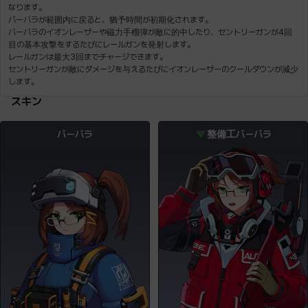
なります。
バーバラが範囲内に戻ると、猶予時間が初期化されます。
バーバラの
イオンレーザーや
磁力手榴弾が敵に的中したり、セントリーガンが4回
目の基本攻撃をするたびにレールガンを発射します。
レールガンは最大3回までチャージできます。
セントリーガンが敵にダメージを与えるたびに
イオンレーザーのクールダウンが減少
スキン
バーバラ
整備工バーバラ