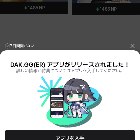
1485
NP
1485
NP
7日間開かない
DAK.GG(ER) アプリがリリースされました！
詳しい情報と特典についてはアプリを入手してください。
League of Legends Stats
PORO.GG
Teamfight Tactics Stats
LOLCHESS.GG
Valorant Stats
VALORANT.DAK.GG
PUBG Stats
PUBG.DAK.GG
Eternal Return Stats
ER.DAK.GG
Genshin Impact Stats
GENSHIN.DAK.GG
Deadlock
DEADLOCK.DAK.GG
Terms of Service
Privacy Notice
アプリを入手
© All Rights Reserved. Hosted by PlayXP Inc. Eternal Return and all related