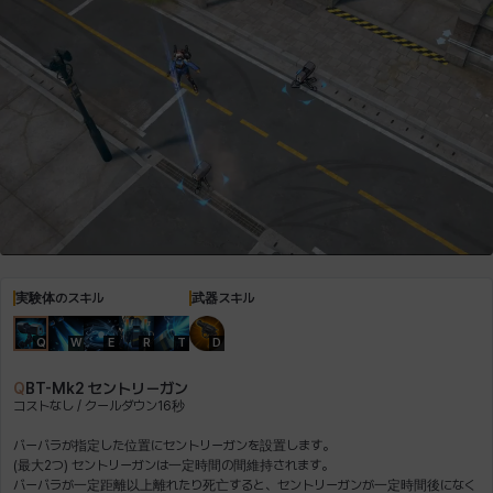
ロッジ
ヴァーニャ
彰一
莉央
雪
実験体のスキル
武器スキル
Q
W
E
R
T
D
Q
BT-Mk2 セントリーガン
コストなし / クールダウン16秒
バーバラが指定した位置にセントリーガンを設置します。
(最大2つ) セントリーガンは一定時間の間維持されます。
バーバラが一定距離以上離れたり死亡すると、セントリーガンが一定時間後になく