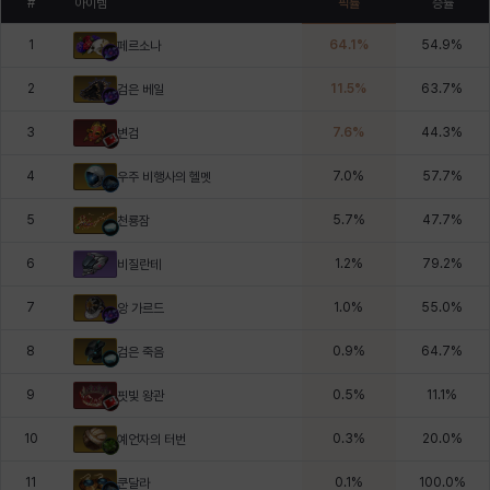
#
아이템
픽률
승률
1
64.1
%
54.9
%
페르소나
2
11.5
%
63.7
%
검은 베일
3
7.6
%
44.3
%
변검
4
7.0
%
57.7
%
우주 비행사의 헬멧
5
5.7
%
47.7
%
천룡잠
6
1.2
%
79.2
%
비질란테
7
1.0
%
55.0
%
앙 가르드
8
0.9
%
64.7
%
검은 죽음
9
0.5
%
11.1
%
핏빛 왕관
10
0.3
%
20.0
%
예언자의 터번
11
0.1
%
100.0
%
쿤달라