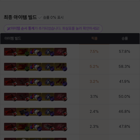
최종 아이템 빌드
헤이즈
헨리
승률 0% 표시
현우
혜진
히스이
아이템 순서 통계
가 추가되었습니다. 화살표를 눌러 확인하세요!
아이템 빌드
픽률
승률
7.5
%
57.8
%
5.2
%
58.3
%
3.2
%
41.9
%
3.1
%
50.0
%
2.4
%
46.8
%
2.3
%
47.8
%