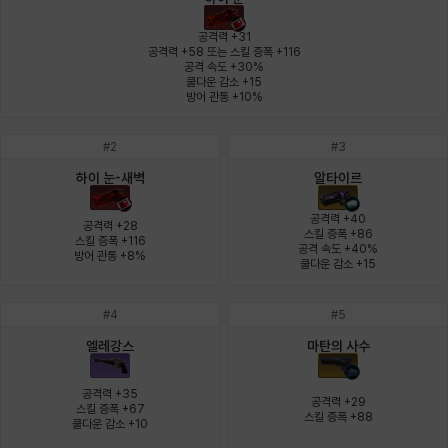
에스텔
에이든
에키온
엘레나
엠마
요한
공격력 +31

공격력 +58 또는 스킬 증폭 +116

공격 속도 +30%

쿨다운 감소 +15

윌리엄
유민
유스티나
유키
이렘
이바
방어 관통 +10%
#
2
#
3
이슈트반
이안
일레븐
자히르
재키
제니
하이 눈-새벽
알타이르
공격력 +40

공격력 +28

스킬 증폭 +86

스킬 증폭 +116

공격 속도 +40%

방어 관통 +8%
츠바메
카밀로
카티야
칼라
캐시
케네스
쿨다운 감소 +15
#
4
#
5
코렐라인
크레이버
클로에
키아라
타지아
테오도르
엘레강스
마탄의 사수
공격력 +35

공격력 +29

스킬 증폭 +67

스킬 증폭 +88
펜리르
펠릭스
프리야
피오라
피올로
하트
쿨다운 감소 +10