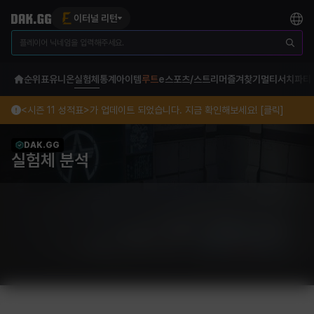
이터널 리턴
순위표
유니온
실험체
통계
아이템
루트
e스포츠/스트리머
즐겨찾기
멀티서치
파티
<시즌 11 성적표>가 업데이트 되었습니다. 지금 확인해보세요! [클릭]
DAK.GG
실험체 분석