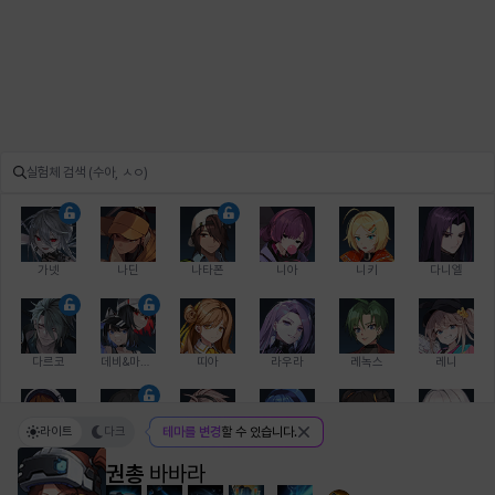
가넷
나딘
나타폰
니아
니키
다니엘
다르코
데비&마를렌
띠아
라우라
레녹스
레니
라이트
다크
테마를 변경
할 수 있습니다.
레온
로지
루크
르노어
리 다이린
리오
권총
바바라