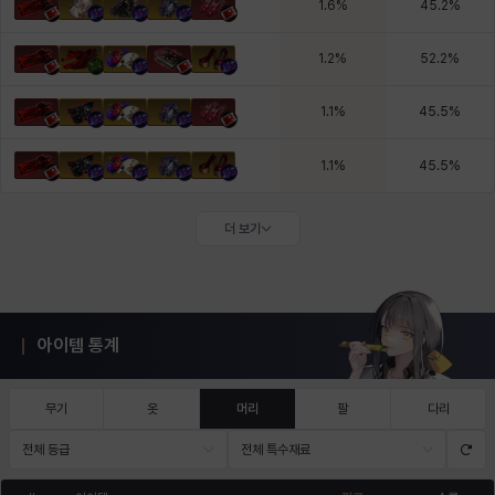
1.6
%
45.2
%
1.2
%
52.2
%
1.1
%
45.5
%
1.1
%
45.5
%
더 보기
아이템 통계
무기
옷
머리
팔
다리
전체 등급
전체 특수재료