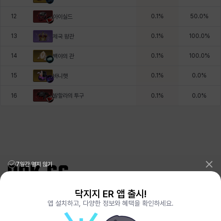
12
0.1
%
50.0
%
아이실드
13
0.1
%
100.0
%
제국 왕관
14
0.1
%
100.0
%
백야의 관
15
0.1
%
0.0
%
바니햇
발할라의 투구
16
0.1
%
0.0
%
7일간 열지 않기
닥지지 ER 앱 출시!
리그오브레전드 전적검색 포로지지
PORO.GG
앱 설치하고, 다양한 정보와 혜택을 확인하세요.
전략적팀전투 TFT 전적검색 롤체지지
LOLCHESS.GG
메이플스토리 종합통계
MAPLE.GG