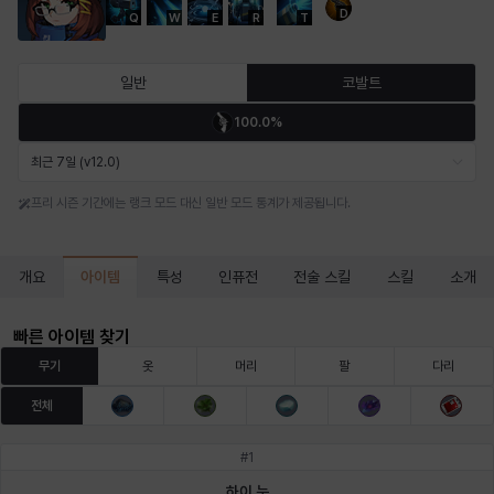
D
Q
W
E
R
T
마르티나
마이
마커스
매그너스
미르카
바냐
일반
코발트
100.0%
바바라
버니스
블레어
비앙카
비형
샬럿
최근 7일 (v12.0)
프리 시즌 기간에는 랭크 모드 대신 일반 모드 통계가 제공됩니다.
셀린
쇼우
쇼이치
수아
슈린
시셀라
아이템
개요
특성
인퓨전
전술 스킬
스킬
소개
실비아
아델라
아드리아나
아디나
아르다
아비게일
빠른 아이템 찾기
무기
옷
머리
팔
다리
전체
아야
아이솔
아이작
알렉스
알론소
얀
#
1
하이 눈