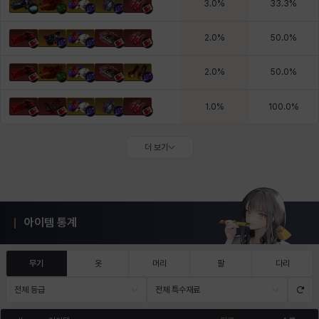
3.0
%
33.3
%
2.0
%
50.0
%
2.0
%
50.0
%
1.0
%
100.0
%
더 보기
아이템 통계
무기
옷
머리
팔
다리
전체 등급
전체 특수재료