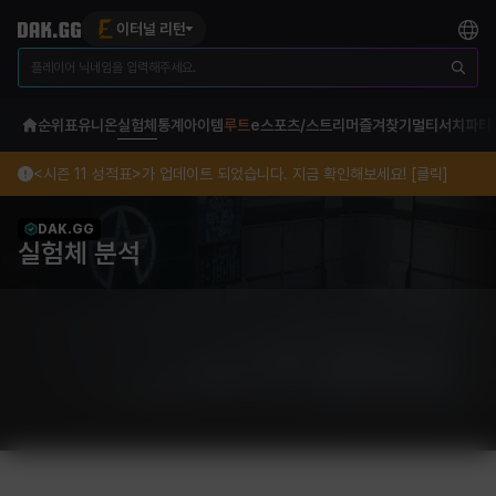
이터널 리턴
순위표
유니온
실험체
통계
아이템
루트
e스포츠/스트리머
즐겨찾기
멀티서치
파티
<시즌 11 성적표>가 업데이트 되었습니다. 지금 확인해보세요! [클릭]
DAK.GG
실험체 분석