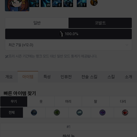
D
Q
W
E
R
T
마르티나
마이
마커스
매그너스
미르카
바냐
일반
코발트
100.0%
바바라
버니스
블레어
비앙카
비형
샬럿
최근 7일 (v12.0)
프리 시즌 기간에는 랭크 모드 대신 일반 모드 통계가 제공됩니다.
셀린
쇼우
쇼이치
수아
슈린
시셀라
아이템
개요
특성
인퓨전
전술 스킬
스킬
소개
실비아
아델라
아드리아나
아디나
아르다
아비게일
빠른 아이템 찾기
무기
옷
머리
팔
다리
전체
아야
아이솔
아이작
알렉스
알론소
얀
#
1
하이 눈