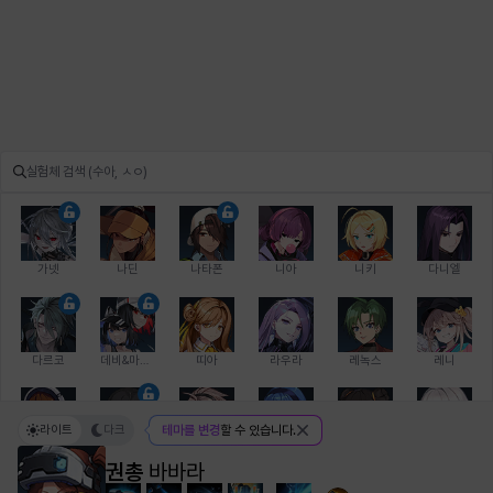
가넷
나딘
나타폰
니아
니키
다니엘
다르코
데비&마를렌
띠아
라우라
레녹스
레니
라이트
다크
테마를 변경
할 수 있습니다.
레온
로지
루크
르노어
리 다이린
리오
권총
바바라