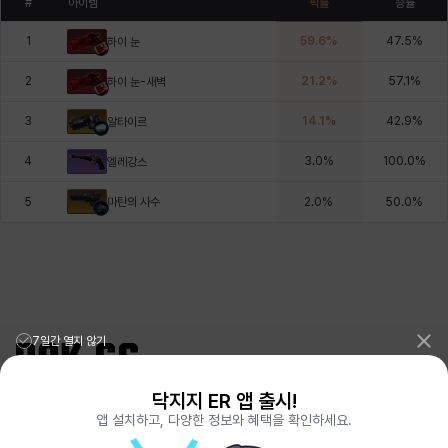
#
아이템
픽률
승률
1
59.6
%
47.5
%
하이 눈
2
21.2
%
57.1
%
하이 눈-새벽
3
14.1
%
42.9
%
알타이르
4
3.0
%
100.0
%
엘레강스
마탄의 사수
5
2.0
%
50.0
%
7일간 열지 않기
닥지지 ER 앱 출시!
리그오브레전드 전적검색 포로지지
PORO.GG
앱 설치하고, 다양한 정보와 혜택을 확인하세요.
전략적팀전투 TFT 전적검색 롤체지지
LOLCHESS.GG
메이플스토리 종합통계
MAPLE.GG