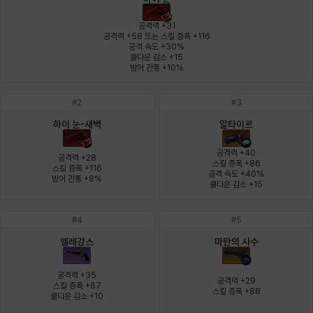
에스텔
에이든
에키온
엘레나
엠마
요한
공격력 +31

공격력 +58 또는 스킬 증폭 +116

공격 속도 +30%

쿨다운 감소 +15

윌리엄
유민
유스티나
유키
이렘
이바
방어 관통 +10%
#
2
#
3
이슈트반
이안
일레븐
자히르
재키
제니
하이 눈-새벽
알타이르
공격력 +40

공격력 +28

스킬 증폭 +86

스킬 증폭 +116

공격 속도 +40%

방어 관통 +8%
츠바메
카밀로
카티야
칼라
캐시
케네스
쿨다운 감소 +15
#
4
#
5
코렐라인
크레이버
클로에
키아라
타지아
테오도르
엘레강스
마탄의 사수
공격력 +35

공격력 +29

스킬 증폭 +67

스킬 증폭 +88
펜리르
펠릭스
프리야
피오라
피올로
하트
쿨다운 감소 +10