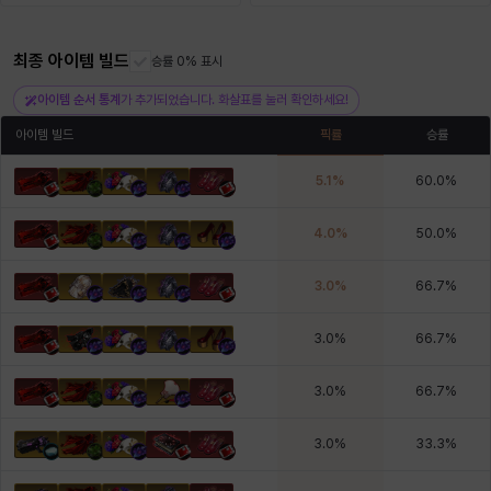
최종 아이템 빌드
헤이즈
헨리
승률 0% 표시
현우
혜진
히스이
아이템 순서 통계
가 추가되었습니다. 화살표를 눌러 확인하세요!
아이템 빌드
픽률
승률
5.1
%
60.0
%
4.0
%
50.0
%
3.0
%
66.7
%
3.0
%
66.7
%
3.0
%
66.7
%
3.0
%
33.3
%