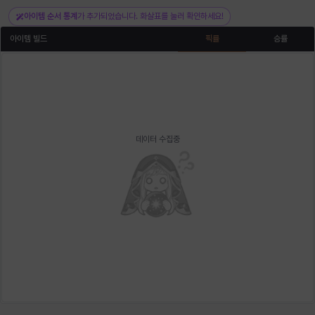
헤이즈
헨리
현우
혜진
히스이
아이템 순서 통계
가 추가되었습니다. 화살표를 눌러 확인하세요!
아이템 빌드
픽률
승률
데이터 수집중