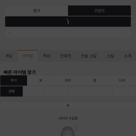
마르티나
마이
마커스
매그너스
미르카
바냐
랭크
코발트
바바라
버니스
블레어
비앙카
비형
샬럿
-
셀린
쇼우
쇼이치
수아
슈린
시셀라
아이템
개요
특성
인퓨전
전술 스킬
스킬
소개
빠른 아이템 찾기
실비아
아델라
아드리아나
아디나
아르다
아비게일
무기
옷
머리
팔
다리
전체
아야
아이솔
아이작
알렉스
알론소
얀
#
데이터 수집중
에스텔
에이든
에키온
엘레나
엠마
요한