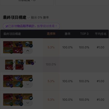
最終項目構建
青燕
馬庫斯
顯示 0% 勝率
馬格努斯
黛比&瑪蓮
鼻荊
已新增
物品順序統計
。點擊箭頭查看！
最終項目構建
選擇率
勝率
TOP 3
平均排名
5.3
%
100.0
%
100.0
%
#
1.00
100.0
%
5.3
%
100.0
%
100.0
%
#
1.00
5.3
%
100.0
%
100.0
%
#
1.00