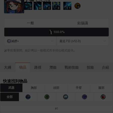
D
Q
W
E
R
T
卡米洛
卡緹雅
厄喀翁
哈特
塔齊雅
夏洛特
一般
鈷協議
100.0%
妮婭
妮琪
威廉
娜汀
尤斯蒂娜
布萊爾
滅鑽+
最近7日 (v12.0)
季前賽期間，統計將以一般模式而非排位模式提供。
希爾維婭
希瑟拉
席琳
彰一
愛琳
慧珍
物品
大綱
路徑
潛能
戰術技能
技能
介紹
揚
普里亞
李黛琳
查希爾
梅
比安卡
快速找到物品
武器
胸部
頭部
手臂
腿部
全部
洛茲
海因茨
玹雨
珍妮
琪婭拉
瑪蒂娜
#
1