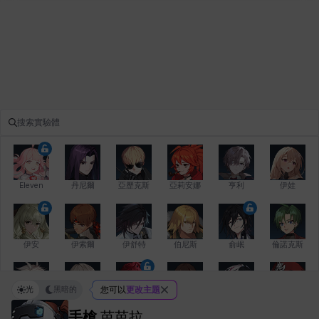
Eleven
丹尼爾
亞歷克斯
亞莉安娜
亨利
伊娃
伊安
伊索爾
伊舒特
伯尼斯
俞岷
倫諾克斯
光
黑暗的
您可以
更改主題
傑琪
克洛伊
克雷弗
凱茜
卡洛琳
卡爾拉
手槍
芭芭拉