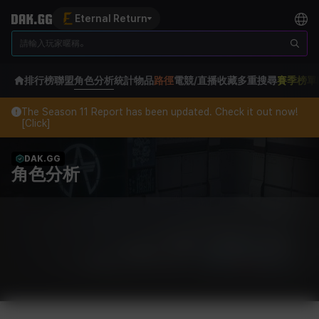
Eternal Return
排行榜
聯盟
角色分析
統計
物品
路徑
電競/直播
收藏
多重搜尋
賽季榜單
The Season 11 Report has been updated. Check it out now!
[Click]
DAK.GG
角色分析