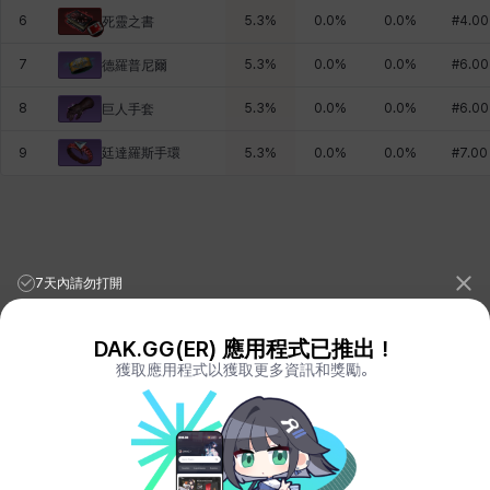
6
5.3
%
0.0
%
0.0
%
#
4.00
死靈之書
7
5.3
%
0.0
%
0.0
%
#
6.00
德羅普尼爾
8
5.3
%
0.0
%
0.0
%
#
6.00
巨人手套
廷達羅斯手環
9
5.3
%
0.0
%
0.0
%
#
7.00
7天內請勿打開
DAK.GG(ER) 應用程式已推出！
獲取應用程式以獲取更多資訊和獎勵。
League of Legends Stats
PORO.GG
Teamfight Tactics Stats
LOLCHESS.GG
Valorant Stats
VALORANT.DAK.GG
PUBG Stats
PUBG.DAK.GG
Eternal Return Stats
ER.DAK.GG
Genshin Impact Stats
GENSHIN.DAK.GG