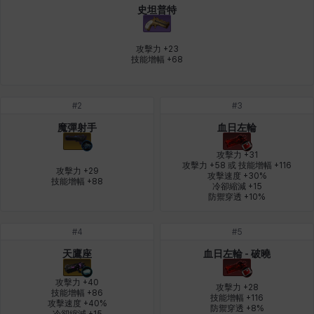
史坦普特
皮奧洛
盧克
秀凱
秀雅
米爾卡
約翰
攻擊力 +23

技能增幅 +68
納塔朋
綾
翡翠
肯尼思
艾比蓋爾
艾琳娜
#
2
#
3
魔彈射手
血日左輪
艾瑪
艾登
艾絲黛爾
艾薩克
艾迪娜
芬里爾
攻擊力 +31

攻擊力 +58 或 技能增幅 +116

攻擊力 +29

攻擊速度 +30%

技能增幅 +88
冷卻縮減 +15

芭芭拉
莉央
莉諾爾
菲利克斯
菲歐拉
萬尼亞
防禦穿透 +10%
#
4
#
5
蒂亞
蓋瑞特
蘿拉
西奧多
達爾科
里昂
天鷹座
血日左輪 - 破曉
攻擊力 +40

攻擊力 +28

技能增幅 +86

技能增幅 +116

攻擊速度 +40%

阿德拉
阿爾達
阿隆索
雪
雪琳
雷妮
防禦穿透 +8%
冷卻縮減 +15