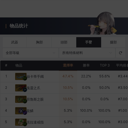
物品统计
武器
胸部
頭部
手臂
腿部
全部等級
所有特殊材料
#
物品
選擇率
勝率
TOP 3
平均排
1
47.4
%
22.2
%
55.6
%
#
3.44
絲卡蒂手鐲
2
10.5
%
0.0
%
50.0
%
#
3.50
鬼靈之爪
3
10.5
%
0.0
%
0.0
%
#
7.00
荷魯斯之眼
4
5.3
%
100.0
%
100.0
%
#
1.00
龍鱗
5
5.3
%
0.0
%
100.0
%
#
3.00
克拉達戒指