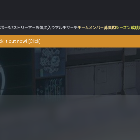
スポーツ/ストリーマー
お気に入り
マルチサーチ
チームメンバー募集
シーズン成績
 it out now! [Click]