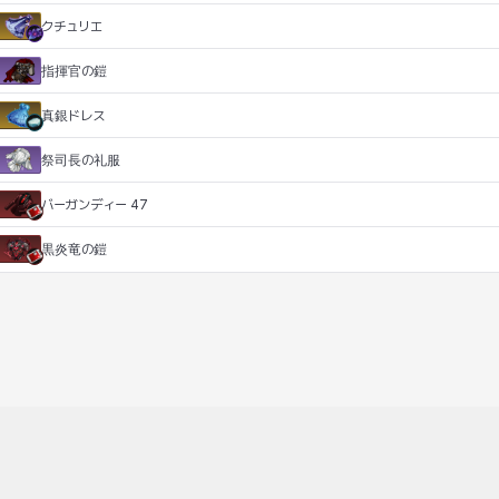
クチュリエ
指揮官の鎧
真銀ドレス
祭司長の礼服
バーガンディー 47
黒炎竜の鎧