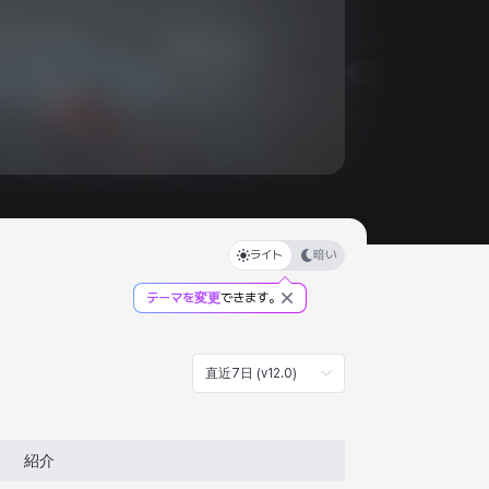
ライト
暗い
テーマを変更
できます。
直近7日 (v12.0)
紹介