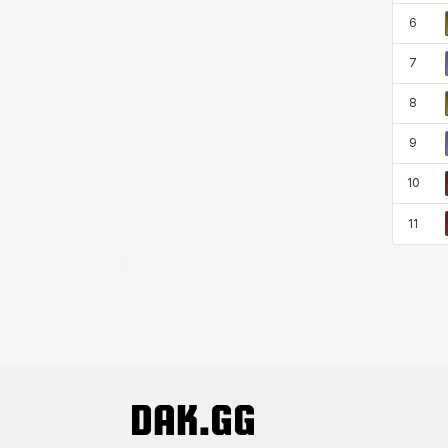
マーカス
ミルカ
ヤン
ユスティナ
6
7
8
ユミン
ヨハン
ラウラ
ルク
9
10
レオン
レニ
レノア
レノックス
11
ロッジ
ヴァーニャ
彰一
莉央
雪