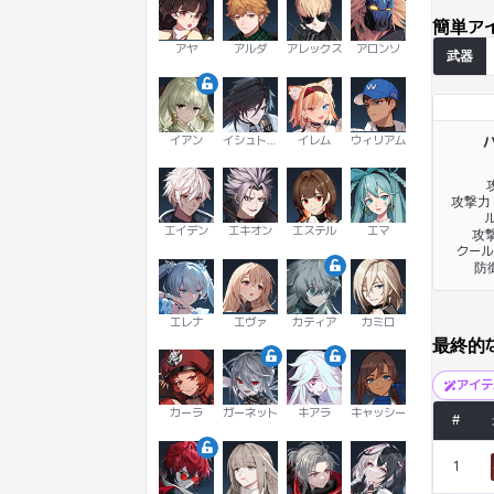
簡単ア
アヤ
アルダ
アレックス
アロンソ
武器
イアン
イシュトヴァーン
イレム
ウィリアム
攻撃力 
ル
エイデン
エキオン
エステル
エマ
攻撃
クール
防
エレナ
エヴァ
カティア
カミロ
最終的
アイ
カーラ
ガーネット
キアラ
キャッシー
#
1