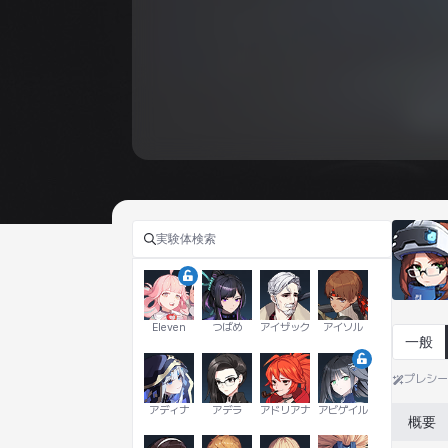
Eleven
つばめ
アイザック
アイソル
一般
プレシ
アディナ
アデラ
アドリアナ
アビゲイル
概要