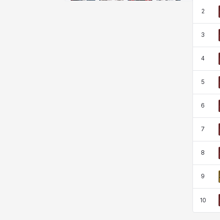
クレイヴァー
クロエ
ケネス
コラライン
2
3
ザヒル
シウカイ
シセラ
シャーロット
4
5
シュリン
シルヴィア
ジェニー
ジャッキー
6
スア
セリーヌ
タジア
ダイリン
7
8
ダニエル
ダルコ
ティア
テオドール
9
10
デビー&マーリン
ナタポン
ナディン
ニア