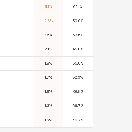
5.1
%
62.1
%
2.6
%
50.0
%
2.5
%
53.6
%
2.1
%
45.8
%
1.8
%
55.0
%
1.7
%
52.6
%
1.6
%
38.9
%
1.3
%
66.7
%
1.3
%
46.7
%