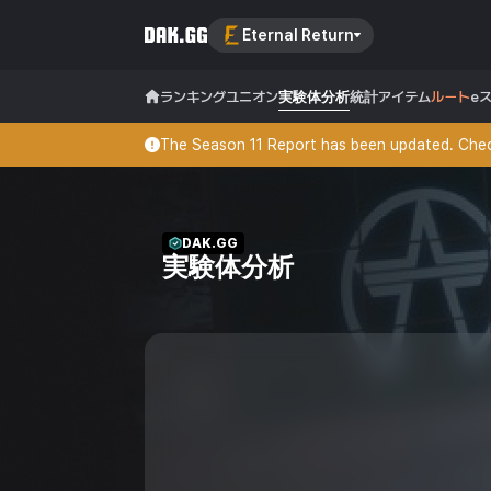
Eternal Return
ランキング
ユニオン
実験体分析
統計
アイテム
ルート
e
The Season 11 Report has been updated. Check
DAK.GG
実験体分析