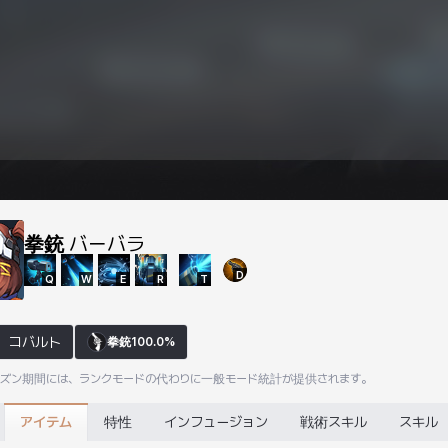
拳銃
バーバラ
D
Q
W
E
R
T
コバルト
拳銃
100.0%
ーズン期間には、ランクモードの代わりに一般モード統計が提供されます。
アイテム
特性
インフュージョン
戦術スキル
スキル