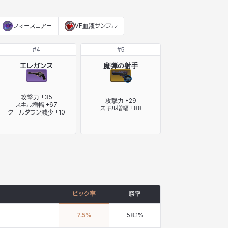
フォースコアー
VF血液サンプル
#
4
#
5
エレガンス
魔弾の射手
攻撃力 +35

攻撃力 +29

スキル増幅 +67

スキル増幅 +88
クールダウン減少 +10
ピック率
勝率
7.5
%
58.1
%