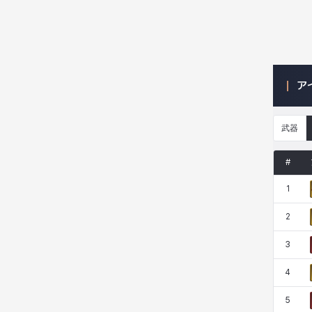
ニッキー
ハート
バニス
バーバラ
ア
ヒスイ
ヒョヌ
ビアンカ
ビヒョン
武器
ピオロ
フィオラ
フェリックス
フェンリル
#
1
ブレア
プリヤ
ヘイズ
ヘジン
2
3
ヘンリー
マイ
マグヌス
マルティナ
4
5