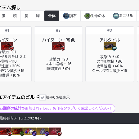
イテム探し
服
頭
腕
脚
全体
隕石
生命の木
ミスリル
#
1
#
2
#
3
ハイヌーン
ハイヌーン - 宵色
アルタイル
攻撃力 +31

+58 または スキ
攻撃力 +40

攻撃力 +28

増幅 +116

スキル増幅 +86

スキル増幅 +116

速度 +30%

攻撃速度 +40%

防御貫通 +8%
ダウン減少 +15

クールダウン減少 +15
御貫通 +10%
なアイテムのビルド
勝率0%を表示
テム順序の統計
が追加されました。矢印をタップして確認してください！
最終的なアイテムのビルド