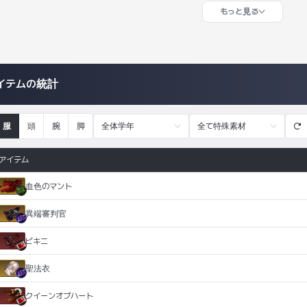
もっと見る
イテムの統計
服
頭
腕
脚
全体学年
全て特殊素材
アイテム
血色のマント
異端審判官
ビキニ
聖法衣
クイーンオブハート