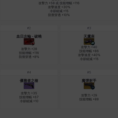
攻擊力 +58 或 技能增幅 +116

攻擊速度 +30%

冷卻縮減 +15

納塔朋
綾
翡翠
肯尼思
艾比蓋爾
艾琳娜
防禦穿透 +10%
#
2
#
3
艾瑪
艾登
艾絲黛爾
艾薩克
艾迪娜
芬里爾
血日左輪 - 破曉
天鷹座
攻擊力 +40

攻擊力 +28

技能增幅 +86

技能增幅 +116

攻擊速度 +40%

防禦穿透 +8%
芭芭拉
莉央
莉諾爾
菲利克斯
菲歐拉
萬尼亞
冷卻縮減 +15
#
4
#
5
蒂亞
蓋瑞特
蘿拉
西奧多
達爾科
里昂
優雅者之槍
魔彈射手
攻擊力 +35

攻擊力 +29

技能增幅 +67

技能增幅 +88
阿德拉
阿爾達
阿隆索
雪
雪琳
雷妮
冷卻縮減 +10