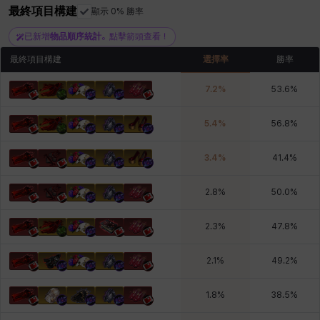
最終項目構建
青燕
馬庫斯
顯示 0% 勝率
馬格努斯
黛比&瑪蓮
鼻荊
已新增
物品順序統計
。點擊箭頭查看！
最終項目構建
選擇率
勝率
7.2
%
53.6
%
5.4
%
56.8
%
3.4
%
41.4
%
2.8
%
50.0
%
2.3
%
47.8
%
2.1
%
49.2
%
1.8
%
38.5
%