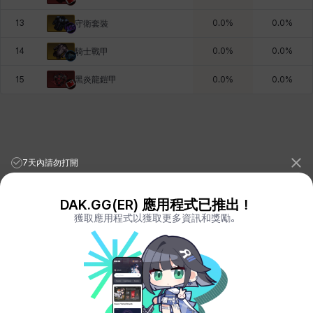
13
0.0
%
0.0
%
守衛套裝
14
0.0
%
0.0
%
騎士戰甲
黑炎龍鎧甲
15
0.0
%
0.0
%
7天內請勿打開
DAK.GG(ER) 應用程式已推出！
獲取應用程式以獲取更多資訊和獎勵。
League of Legends Stats
PORO.GG
Teamfight Tactics Stats
LOLCHESS.GG
Valorant Stats
VALORANT.DAK.GG
PUBG Stats
PUBG.DAK.GG
Eternal Return Stats
ER.DAK.GG
Genshin Impact Stats
GENSHIN.DAK.GG
Deadlock
DEADLOCK.DAK.GG