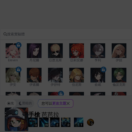
Eleven
丹尼爾
亞歷克斯
亞莉安娜
亨利
伊娃
伊安
伊索爾
伊舒特
伯尼斯
俞岷
倫諾克斯
光
黑暗的
您可以
更改主題
傑琪
克洛伊
克雷弗
凱茜
卡洛琳
卡爾拉
手槍
芭芭拉
D
Q
W
E
R
T