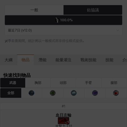
卡米洛
卡緹雅
厄喀翁
哈特
塔齊雅
夏洛特
一般
鈷協議
100.0%
妮婭
妮琪
威廉
娜汀
尤斯蒂娜
布萊爾
最近7日 (v12.0)
季前賽期間，統計將以一般模式而非排位模式提供。
希爾維婭
希瑟拉
席琳
彰一
愛琳
慧珍
物品
大綱
潛能
能量灌注
戰術技能
技能
介
揚
普里亞
李黛琳
查希爾
梅
比安卡
快速找到物品
武器
胸部
頭部
手臂
腿部
全部
洛茲
海因茨
玹雨
珍妮
琪婭拉
瑪蒂娜
#
1
血日左輪
皮奧洛
盧克
秀凱
秀雅
米爾卡
約翰
攻擊力 +31
