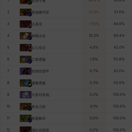
1
38.4
%
56.8
%
血色斗篷
2
21.3
%
51.5
%
異端審判官
3
17.5
%
49.6
%
比基尼
4
15.3
%
59.4
%
神職法衣
5
4.5
%
42.0
%
紅心皇后
6
1.5
%
55.8
%
訂製禮服
7
0.7
%
81.0
%
指揮官鎧甲
8
0.3
%
55.6
%
優雅禮服
9
0.2
%
100.0
%
大祭司長袍
10
0.1
%
100.0
%
黃金之鎧
11
0.0
%
100.0
%
精靈舞衣
12
0.0
%
100.0
%
酒紅色西裝