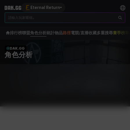
Eternal Return
排行榜
聯盟
角色分析
統計
物品
路徑
電競/直播
收藏
多重搜尋
賽季榜單
DAK.GG
角色分析