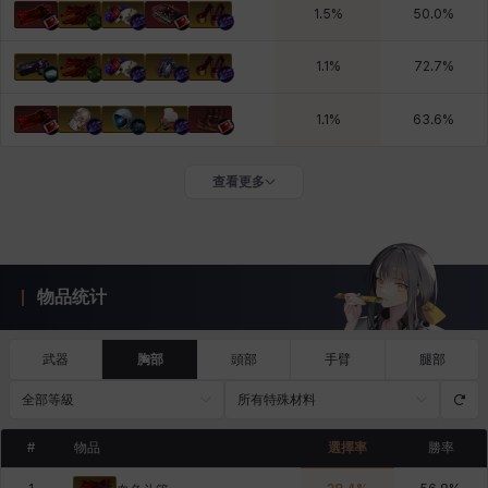
1.5
%
50.0
%
1.1
%
72.7
%
1.1
%
63.6
%
查看更多
物品统计
武器
胸部
頭部
手臂
腿部
全部等級
所有特殊材料
#
物品
選擇率
勝率