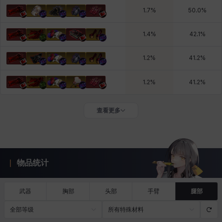
1.7
%
50.0
%
1.4
%
42.1
%
1.2
%
41.2
%
1.2
%
41.2
%
查看更多
物品统计
武器
胸部
头部
手臂
腿部
全部等级
所有特殊材料