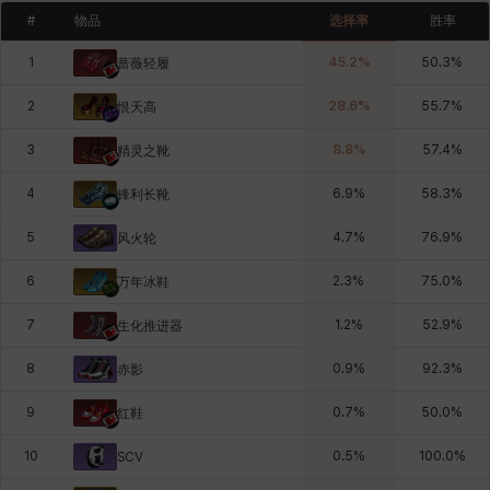
#
物品
选择率
胜率
1
45.2
%
50.3
%
蔷薇轻履
2
28.6
%
55.7
%
恨天高
3
8.8
%
57.4
%
精灵之靴
4
6.9
%
58.3
%
锋利长靴
5
4.7
%
76.9
%
风火轮
6
2.3
%
75.0
%
万年冰鞋
7
1.2
%
52.9
%
生化推进器
8
0.9
%
92.3
%
赤影
9
0.7
%
50.0
%
红鞋
10
0.5
%
100.0
%
SCV