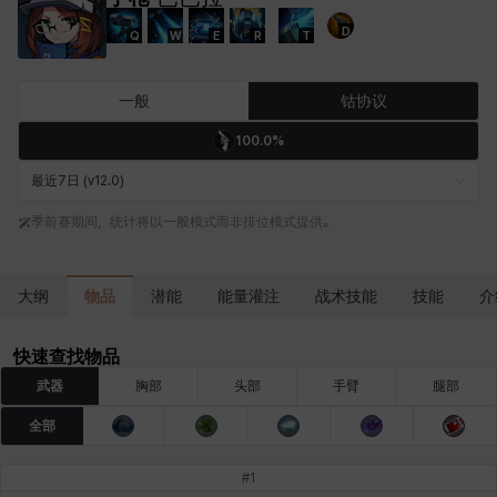
D
Q
W
E
R
T
卡洛琳
卡米洛
卡缇娅
卢克
厄喀翁
哈特
一般
钴协议
100.0%
埃琳娜
埃索
塔齐娅
夏洛特
奇娅拉
妮娅
最近7日 (v12.0)
季前赛期间，统计将以一般模式而非排位模式提供。
妮琪
威廉
娜町
尤斯蒂娜
布莱尔
希瑟拉
物品
大纲
潜能
能量灌注
战术技能
技能
介
席琳
彰一
慧珍
扎希尔
扬
普里亚
快速查找物品
武器
胸部
头部
手臂
腿部
全部
李黛琳
杰琪
梅
比安卡
洛兹
海因茨
#
1