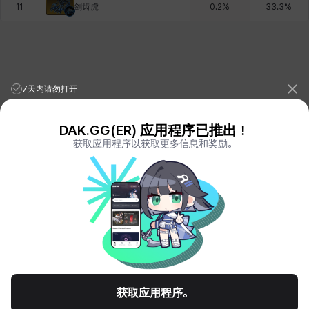
剑齿虎
11
0.2
%
33.3
%
7天内请勿打开
DAK.GG(ER) 应用程序已推出！
获取应用程序以获取更多信息和奖励。
League of Legends Stats
PORO.GG
Teamfight Tactics Stats
LOLCHESS.GG
Valorant Stats
VALORANT.DAK.GG
PUBG Stats
PUBG.DAK.GG
Eternal Return Stats
ER.DAK.GG
Genshin Impact Stats
GENSHIN.DAK.GG
Deadlock
DEADLOCK.DAK.GG
Terms of Service
Privacy Notice
获取应用程序。
© All Rights Reserved. Hosted by PlayXP Inc. Eternal Return and all related
logos are trademarks of Nimble Neuron, inc. or its affiliates.