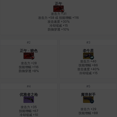
正午
燕翼
爱琳
玄佑
玛蒂娜
珍妮
皮奥洛
攻击力 +31

攻击力 +58 或 技能增幅 +116

攻击速度 +30%

冷却缩减 +15

盖瑞特
秀雅
米尔卡
约翰
纳塔朋
翡翠
防御穿透 +10%
#
2
#
3
肯尼思
艾丝蒂尔
艾比盖尔
艾玛
艾登
芬里尔
正午 - 晓色
牵牛星
攻击力 +40

攻击力 +28

技能增幅 +86

技能增幅 +116

攻击速度 +40%

防御穿透 +8%
芭芭拉
莉央
莉诺尔
菲欧娜
蒂娅
西奥多
冷却缩减 +15
#
4
#
5
西尔维娅
费利克斯
达尔科
里昂
阿尔达
阿德拉
优雅者之枪
魔弹射手
攻击力 +35

攻击力 +29

技能增幅 +67

技能增幅 +88
阿德瑞娜
阿迪娜
阿隆索
阿雅
雪
雪琳
冷却缩减 +10