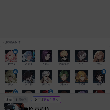
Eleven
万尼亚
丹尼尔
亚历克斯
亨利
伊娃
伊安
伊舒特
伊萨克
伦诺克斯
伯尼斯
俞岷
光
黑暗的
您可以
更改主题
修凯
克洛伊
克雷弗
凯希
劳拉
卡拉
手枪
芭芭拉