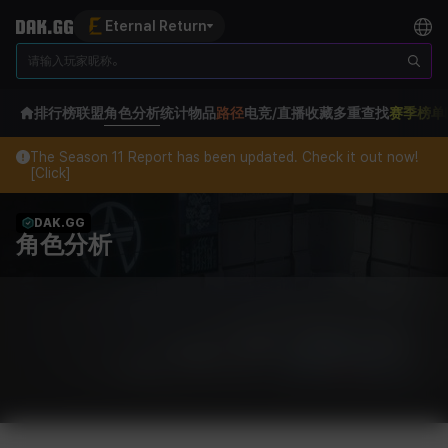
Eternal Return
排行榜
联盟
角色分析
统计
物品
路径
电竞/直播
收藏
多重查找
赛季榜单
The Season 11 Report has been updated. Check it out now!
[Click]
DAK.GG
角色分析