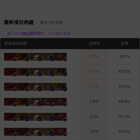
最终项目构建
雷妮
马库斯
显示 0% 胜率
马格努斯
黛比&玛莲
鼻荆
已添加
物品顺序统计
。点击箭头查看！
最终项目构建
选择率
胜率
7.1
%
55.1
%
5.3
%
63.0
%
2.7
%
50.0
%
2.5
%
48.6
%
2.2
%
45.2
%
2.0
%
50.0
%