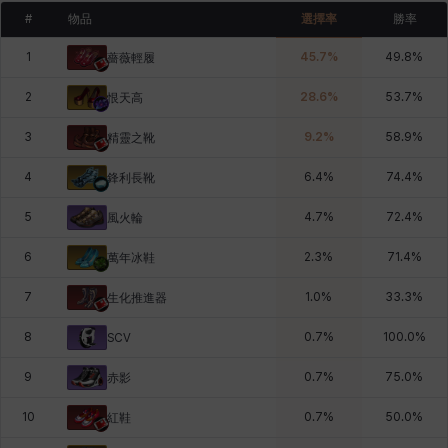
#
物品
選擇率
勝率
1
45.7
%
49.8
%
薔薇輕履
2
28.6
%
53.7
%
恨天高
3
9.2
%
58.9
%
精靈之靴
4
6.4
%
74.4
%
鋒利長靴
5
4.7
%
72.4
%
風火輪
6
2.3
%
71.4
%
萬年冰鞋
7
1.0
%
33.3
%
生化推進器
8
0.7
%
100.0
%
SCV
9
0.7
%
75.0
%
赤影
10
0.7
%
50.0
%
紅鞋