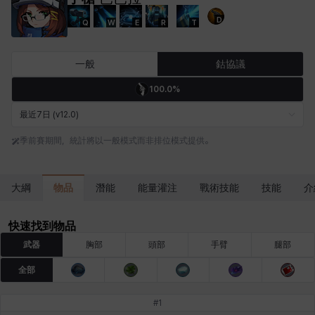
D
Q
W
E
R
T
卡米洛
卡緹雅
厄喀翁
哈特
塔齊雅
夏洛特
一般
鈷協議
100.0%
妮婭
妮琪
威廉
娜汀
尤斯蒂娜
布萊爾
最近7日 (v12.0)
季前賽期間，統計將以一般模式而非排位模式提供。
希爾維婭
希瑟拉
席琳
彰一
愛琳
慧珍
物品
大綱
潛能
能量灌注
戰術技能
技能
介
揚
普里亞
李黛琳
查希爾
梅
比安卡
快速找到物品
武器
胸部
頭部
手臂
腿部
全部
洛茲
海因茨
玹雨
珍妮
琪婭拉
瑪蒂娜
#
1