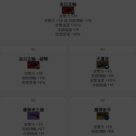
血日左輪
皮奧洛
盧克
秀凱
秀雅
米爾卡
約翰
攻擊力 +31

攻擊力 +58 或 技能增幅 +116

攻擊速度 +30%

冷卻縮減 +15

納塔朋
綾
翡翠
肯尼思
艾比蓋爾
艾琳娜
防禦穿透 +10%
#
2
#
3
艾瑪
艾登
艾絲黛爾
艾薩克
艾迪娜
芬里爾
血日左輪 - 破曉
天鷹座
攻擊力 +40

攻擊力 +28

技能增幅 +86

技能增幅 +116

攻擊速度 +40%

防禦穿透 +8%
芭芭拉
莉央
莉諾爾
菲利克斯
菲歐拉
萬尼亞
冷卻縮減 +15
#
4
#
5
蒂亞
蓋瑞特
蘿拉
西奧多
達爾科
里昂
優雅者之槍
魔彈射手
攻擊力 +35

攻擊力 +29

技能增幅 +67

技能增幅 +88
阿德拉
阿爾達
阿隆索
雪
雪琳
雷妮
冷卻縮減 +10