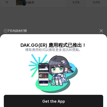
劍齒虎
11
0.2
%
0.0
%
7天內請勿打開
DAK.GG(ER) 應用程式已推出！
獲取應用程式以獲取更多資訊和獎勵。
League of Legends Stats
PORO.GG
Teamfight Tactics Stats
LOLCHESS.GG
Valorant Stats
VALORANT.DAK.GG
PUBG Stats
PUBG.DAK.GG
Eternal Return Stats
ER.DAK.GG
Genshin Impact Stats
GENSHIN.DAK.GG
Deadlock
DEADLOCK.DAK.GG
Terms of Service
Privacy Notice
Get the App
© All Rights Reserved. Hosted by PlayXP Inc. Eternal Return and all related
logos are trademarks of Nimble Neuron, inc. or its affiliates.