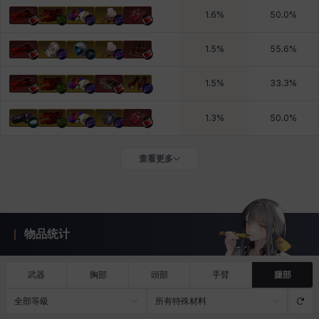
1.6
%
50.0
%
1.5
%
55.6
%
1.5
%
33.3
%
1.3
%
50.0
%
查看更多
物品统计
武器
胸部
頭部
手臂
腿部
全部等級
所有特殊材料