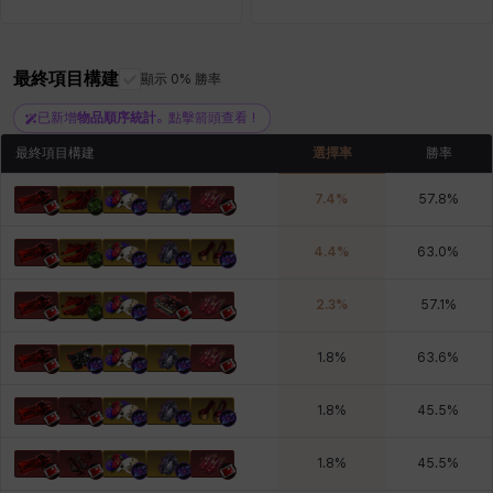
最終項目構建
青燕
馬庫斯
顯示 0% 勝率
馬格努斯
黛比&瑪蓮
鼻荊
已新增
物品順序統計
。點擊箭頭查看！
最終項目構建
選擇率
勝率
7.4
%
57.8
%
4.4
%
63.0
%
2.3
%
57.1
%
1.8
%
63.6
%
1.8
%
45.5
%
1.8
%
45.5
%