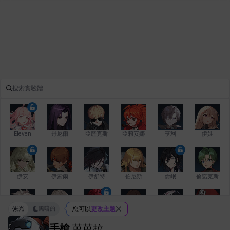
Eleven
丹尼爾
亞歷克斯
亞莉安娜
亨利
伊娃
伊安
伊索爾
伊舒特
伯尼斯
俞岷
倫諾克斯
光
黑暗的
您可以
更改主題
傑琪
克洛伊
克雷弗
凱茜
卡洛琳
卡爾拉
手槍
芭芭拉