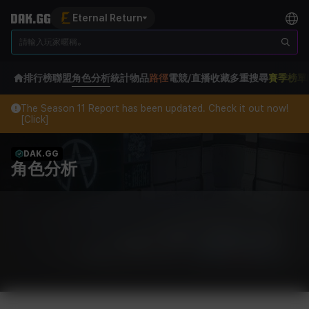
Eternal Return
排行榜
聯盟
角色分析
統計
物品
路徑
電競/直播
收藏
多重搜尋
賽季榜單
The Season 11 Report has been updated. Check it out now!
[Click]
DAK.GG
角色分析