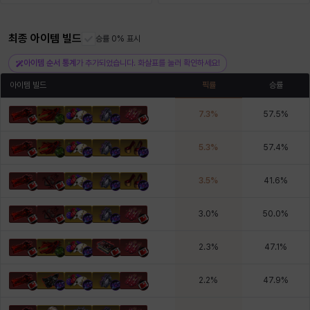
최종 아이템 빌드
헤이즈
헨리
승률 0% 표시
현우
혜진
히스이
아이템 순서 통계
가 추가되었습니다. 화살표를 눌러 확인하세요!
아이템 빌드
픽률
승률
7.3
%
57.5
%
5.3
%
57.4
%
3.5
%
41.6
%
3.0
%
50.0
%
2.3
%
47.1
%
2.2
%
47.9
%