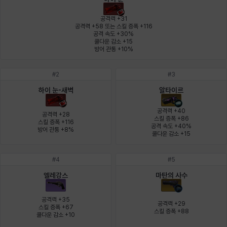
에스텔
에이든
에키온
엘레나
엠마
요한
공격력 +31

공격력 +58 또는 스킬 증폭 +116

공격 속도 +30%

쿨다운 감소 +15

윌리엄
유민
유스티나
유키
이렘
이바
방어 관통 +10%
#
2
#
3
이슈트반
이안
일레븐
자히르
재키
제니
하이 눈-새벽
알타이르
공격력 +40

공격력 +28

스킬 증폭 +86

스킬 증폭 +116

공격 속도 +40%

방어 관통 +8%
츠바메
카밀로
카티야
칼라
캐시
케네스
쿨다운 감소 +15
#
4
#
5
코렐라인
크레이버
클로에
키아라
타지아
테오도르
엘레강스
마탄의 사수
공격력 +35

공격력 +29

스킬 증폭 +67

스킬 증폭 +88
펜리르
펠릭스
프리야
피오라
피올로
하트
쿨다운 감소 +10