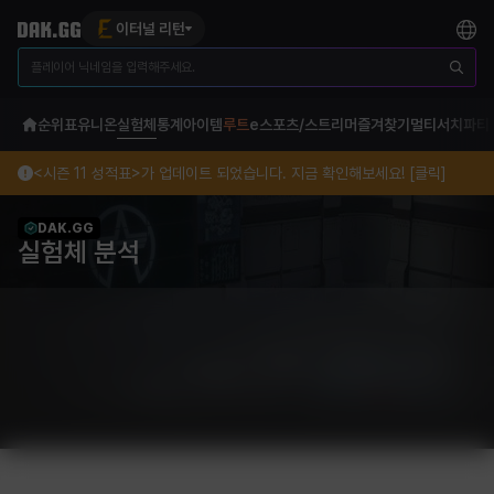
이터널 리턴
순위표
유니온
실험체
통계
아이템
루트
e스포츠/스트리머
즐겨찾기
멀티서치
파티
<시즌 11 성적표>가 업데이트 되었습니다. 지금 확인해보세요! [클릭]
DAK.GG
실험체 분석