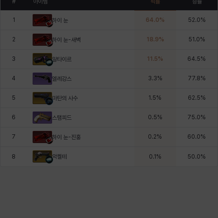
#
아이템
픽률
승률
1
64.0
%
52.0
%
하이 눈
2
18.9
%
51.0
%
하이 눈-새벽
3
11.5
%
64.5
%
알타이르
4
3.3
%
77.8
%
엘레강스
5
1.5
%
62.5
%
마탄의 사수
6
0.5
%
75.0
%
스탬피드
7
0.2
%
60.0
%
하이 눈-진홍
악켈테
8
0.1
%
50.0
%