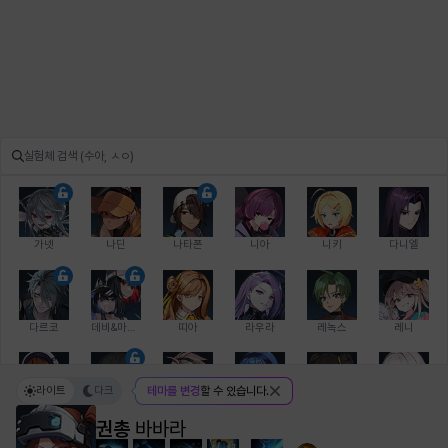
가넷
나딘
나타폰
니아
니키
다니엘
다르코
데비&마를렌
띠아
라우라
레녹스
레니
라이트
다크
테마를 변경
할 수 있습니다.
레온
로지
루크
르노어
리 다이린
리오
권총
바바라