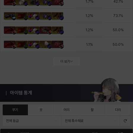
1.7
%
42.1
%
1.2
%
73.1
%
1.2
%
50.0
%
1.1
%
50.0
%
더 보기
아이템 통계
무기
옷
머리
팔
다리
전체 등급
전체 특수재료