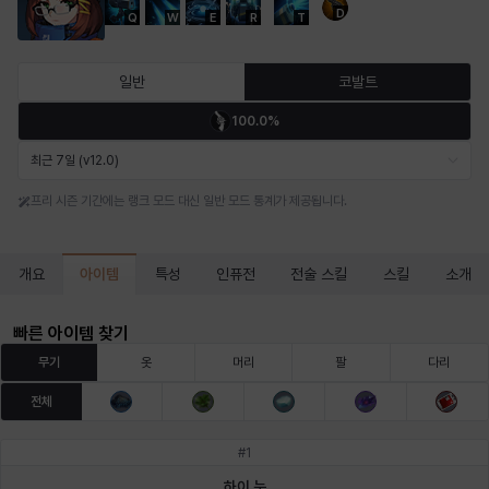
D
Q
W
E
R
T
마르티나
마이
마커스
매그너스
미르카
바냐
일반
코발트
100.0%
바바라
버니스
블레어
비앙카
비형
샬럿
최근 7일 (v12.0)
프리 시즌 기간에는 랭크 모드 대신 일반 모드 통계가 제공됩니다.
셀린
쇼우
쇼이치
수아
슈린
시셀라
아이템
개요
특성
인퓨전
전술 스킬
스킬
소개
실비아
아델라
아드리아나
아디나
아르다
아비게일
빠른 아이템 찾기
무기
옷
머리
팔
다리
전체
아야
아이솔
아이작
알렉스
알론소
얀
#
1
하이 눈