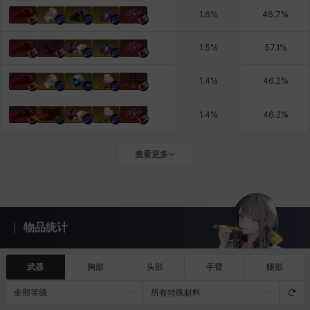
1.6
%
46.7
%
1.5
%
57.1
%
1.4
%
46.2
%
1.4
%
46.2
%
查看更多
物品统计
武器
胸部
头部
手臂
腿部
全部等级
所有特殊材料