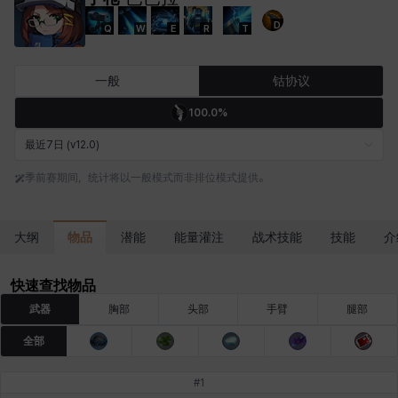
D
Q
W
E
R
T
卡洛琳
卡米洛
卡缇娅
卢克
厄喀翁
哈特
一般
钴协议
100.0%
埃琳娜
埃索
塔齐娅
夏洛特
奇娅拉
妮娅
最近7日 (v12.0)
季前赛期间，统计将以一般模式而非排位模式提供。
妮琪
威廉
娜町
尤斯蒂娜
布莱尔
希瑟拉
物品
大纲
潜能
能量灌注
战术技能
技能
介
席琳
彰一
慧珍
扎希尔
扬
普里亚
快速查找物品
武器
胸部
头部
手臂
腿部
全部
李黛琳
杰琪
梅
比安卡
洛兹
海因茨
#
1