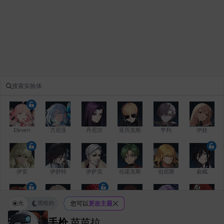
Eleven
万尼亚
丹尼尔
亚历克斯
亨利
伊娃
伊安
伊舒特
伊萨克
伦诺克斯
伯尼斯
俞岷
光
黑暗的
您可以
更改主题
修凯
克洛伊
克雷弗
凯希
劳拉
卡拉
手枪
芭芭拉