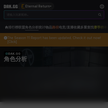
Eternal Return
排行榜
联盟
角色分析
统计
物品
路径
电竞/直播
收藏
多重查找
赛季榜单
The Season 11 Report has been updated. Check it out now!
[Click]
DAK.GG
角色分析