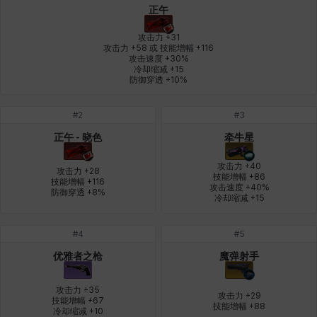
正午
燕翼
爱琳
玄佑
玛蒂娜
珍妮
皮奥洛
攻击力 +31

攻击力 +58 或 技能增幅 +116

攻击速度 +30%

冷却缩减 +15

盖瑞特
秀雅
米尔卡
约翰
纳塔朋
翡翠
防御穿透 +10%
#
2
#
3
肯尼思
艾丝蒂尔
艾比盖尔
艾玛
艾登
芬里尔
正午 - 晓色
牵牛星
攻击力 +40

攻击力 +28

技能增幅 +86

技能增幅 +116

攻击速度 +40%

防御穿透 +8%
芭芭拉
莉央
莉诺尔
菲欧娜
蒂娅
西奥多
冷却缩减 +15
#
4
#
5
西尔维娅
费利克斯
达尔科
里昂
阿尔达
阿德拉
优雅者之枪
魔弹射手
攻击力 +35

攻击力 +29

技能增幅 +67

技能增幅 +88
阿德瑞娜
阿迪娜
阿隆索
阿雅
雪
雪琳
冷却缩减 +10