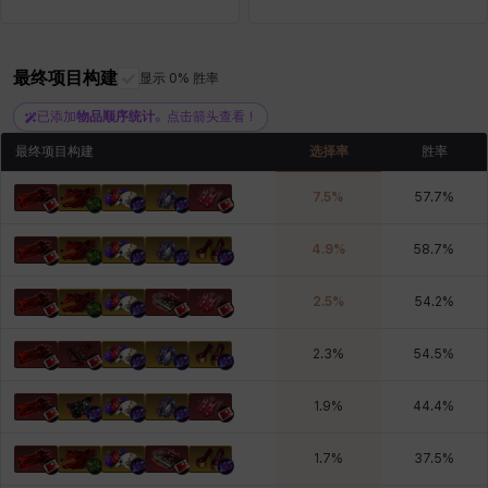
最终项目构建
雷妮
马库斯
显示 0% 胜率
马格努斯
黛比&玛莲
鼻荆
已添加
物品顺序统计
。点击箭头查看！
最终项目构建
选择率
胜率
7.5
%
57.7
%
4.9
%
58.7
%
2.5
%
54.2
%
2.3
%
54.5
%
1.9
%
44.4
%
1.7
%
37.5
%