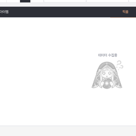
아이템
픽률
데이터 수집중