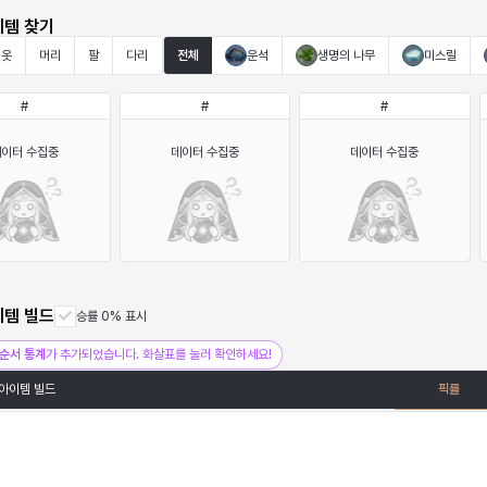
이템 찾기
옷
머리
팔
다리
전체
운석
생명의 나무
미스릴
#
#
#
데이터 수집중
데이터 수집중
데이터 수집중
이템 빌드
승률 0% 표시
순서 통계
가 추가되었습니다. 화살표를 눌러 확인하세요!
아이템 빌드
픽률