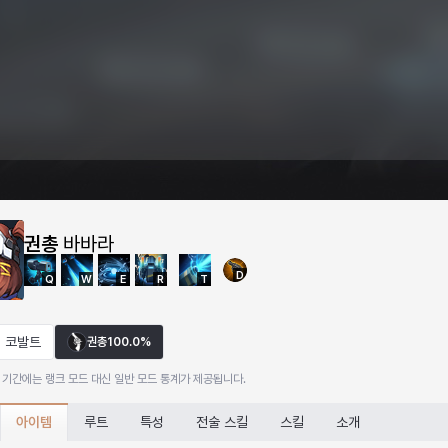
권총
바바라
D
Q
W
E
R
T
코발트
권총
100.0%
 기간에는 랭크 모드 대신 일반 모드 통계가 제공됩니다.
아이템
루트
특성
전술 스킬
스킬
소개