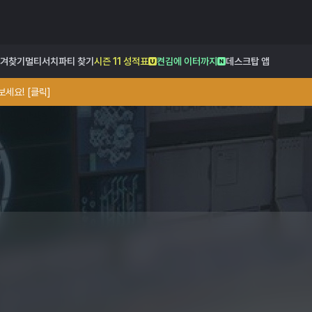
겨찾기
멀티서치
파티 찾기
시즌 11 성적표
켠김에 이터까지
데스크탑 앱
세요! [클릭]