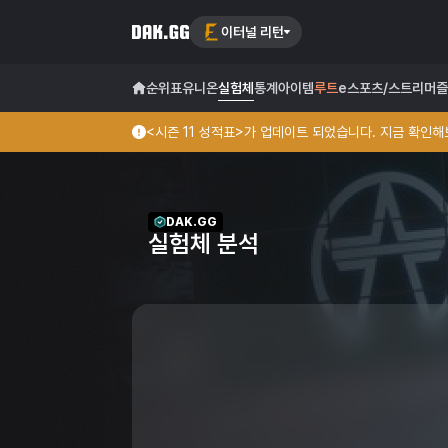
이터널 리턴
순위표
유니온
실험체
통계
아이템
루트
e스포츠/스트리머
즐
<시즌 11 성적표>가 업데이트 되었습니다. 지금 확인해보
DAK.GG
실험체 분석