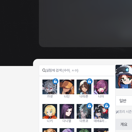
가넷
나딘
나타폰
니아
일반
프리 시즌
니키
다니엘
다르코
데비&마를렌
개요