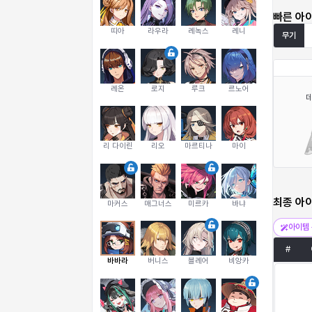
빠른 아
띠아
라우라
레녹스
레니
무기
레온
로지
루크
르노어
리 다이린
리오
마르티나
마이
최종 아
마커스
매그너스
미르카
바냐
아이템 
#
바바라
버니스
블레어
비앙카