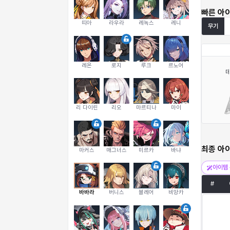
빠른 아
띠아
라우라
레녹스
레니
무기
레온
로지
루크
르노어
리 다이린
리오
마르티나
마이
최종 아
마커스
매그너스
미르카
바냐
아이템 
#
바바라
버니스
블레어
비앙카