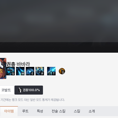
권총
바바라
D
Q
W
E
R
T
코발트
권총
100.0%
 기간에는 랭크 모드 대신 일반 모드 통계가 제공됩니다.
아이템
루트
특성
전술 스킬
스킬
소개