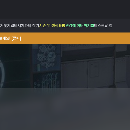
겨찾기
멀티서치
파티 찾기
시즌 11 성적표
켠김에 이터까지
데스크탑 앱
세요! [클릭]